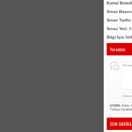
Kartal Beled
Sınav Başvur
Sınav Tarihi:
Sınav Yeri:
Ka
Bilgi İçin İrt
Yorumlar
UYARI:
Küfür, h
Türkçe karakte
SON DAKİKA