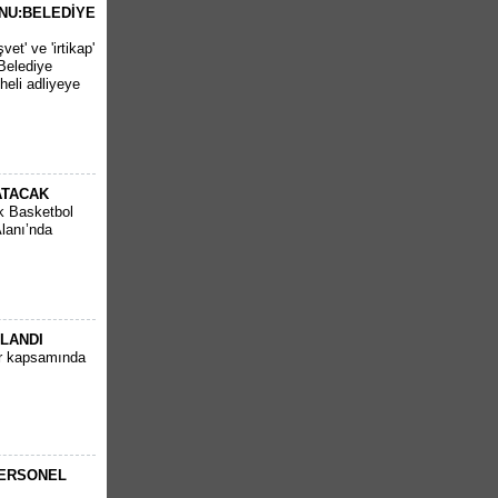
NU:BELEDİYE
et' ve 'irtikap'
Belediye
heli adliyeye
ATACAK
k Basketbol
Alanı’nda
PLANDI
ar kapsamında
PERSONEL