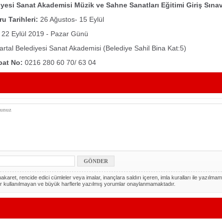
iyesi Sanat Akademisi Müzik ve Sahne Sanatları Eğitimi Giriş Sınav
u Tarihleri:
26 Ağustos- 15 Eylül
22 Eylül 2019 - Pazar Günü
rtal Belediyesi Sanat Akademisi (Belediye Sahil Bina Kat:5)
ibat No:
0216 280 60 70/ 63 04
akaret, rencide edici cümleler veya imalar, inançlara saldırı içeren, imla kuralları ile yazılmam
r kullanılmayan ve büyük harflerle yazılmış yorumlar onaylanmamaktadır.