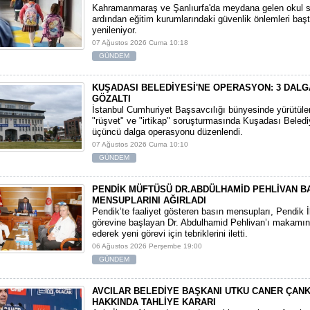
​Kahramanmaraş ve Şanlıurfa'da meydana gelen okul sa
ardından eğitim kurumlarındaki güvenlik önlemleri baş
yenileniyor.
07 Ağustos 2026 Cuma 10:18
GÜNDEM
KUŞADASI BELEDİYESİ'NE OPERASYON: 3 DALG
GÖZALTI
​İstanbul Cumhuriyet Başsavcılığı bünyesinde yürütül
"rüşvet" ve "irtikap" soruşturmasında Kuşadası Beledi
üçüncü dalga operasyonu düzenlendi.
07 Ağustos 2026 Cuma 10:10
GÜNDEM
PENDİK MÜFTÜSÜ DR.ABDÜLHAMİD PEHLİVAN B
MENSUPLARINI AĞIRLADI
​Pendik’te faaliyet gösteren basın mensupları, Pendik 
görevine başlayan Dr. Abdulhamid Pehlivan’ı makamın
ederek yeni görevi için tebriklerini iletti.
06 Ağustos 2026 Perşembe 19:00
GÜNDEM
AVCILAR BELEDİYE BAŞKANI UTKU CANER ÇAN
HAKKINDA TAHLİYE KARARI