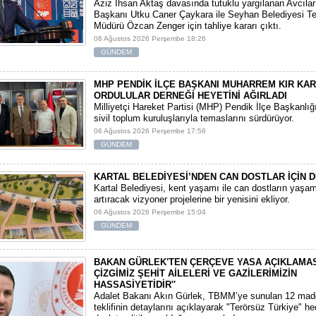
​Aziz İhsan Aktaş davasında tutuklu yargılanan Avcıla
Başkanı Utku Caner Çaykara ile Seyhan Belediyesi Tem
Müdürü Özcan Zenger için tahliye kararı çıktı.
06 Ağustos 2026 Perşembe 18:26
GÜNDEM
MHP PENDİK İLÇE BAŞKANI MUHARREM KIR KA
ORDULULAR DERNEĞİ HEYETİNİ AĞIRLADI
​Milliyetçi Hareket Partisi (MHP) Pendik İlçe Başkanlığ
sivil toplum kuruluşlarıyla temaslarını sürdürüyor.
06 Ağustos 2026 Perşembe 17:56
GÜNDEM
KARTAL BELEDİYESİ’NDEN CAN DOSTLAR İÇİN D
Kartal Belediyesi, kent yaşamı ile can dostların yaşam 
artıracak vizyoner projelerine bir yenisini ekliyor.
06 Ağustos 2026 Perşembe 15:04
GÜNDEM
BAKAN GÜRLEK'TEN ÇERÇEVE YASA AÇIKLAMASI:
ÇİZGİMİZ ŞEHİT AİLELERİ VE GAZİLERİMİZİN
HASSASİYETİDİR''
Adalet Bakanı Akın Gürlek, TBMM’ye sunulan 12 mad
teklifinin detaylarını açıklayarak "Terörsüz Türkiye" hede