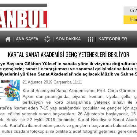
07 
İst
A
ANA SAYFA
SON DAKİKA
KATEGORİLER
KARTAL SANAT AKADEMİSİ GENÇ YETENEKLERİ BEKLİYOR
iye Başkanı Gökhan Yüksel’in sanata yönelik vizyonu doğrultusun
e gençlerin; sanat ile tanıştırması ve sanatsal gelişimlerine katkı 
liyetlerini yürüten Sanat Akademisi’nde açılacak Müzik ve Sahne 
21 Ağustos 2019 Çarşamba 11:11
Kartal Belediyesi Sanat Akademisi’ne, Prof. Cana Gürmen 
Aşkın danışmanlığında; piyano, keman, viyola, çello, git
perküsyon ve koro branşlarında yetenek sınavı ile ö
rtal’da ikamet eden 7-15 yaş aralığındaki çocuklar ve gençler için aç
rı eğitimi yetenek sınavı başvuruları; 26 Ağustos’ta başlayacak, 15
. Sınav ise 22 Eylül 2019 tarihinde, Kartal Belediyesi Sanat Akade
lecek. Kartal’da ikamet eden çocuk ve gençlerin başvuruda bulunabileceğ
, nüfus cüzdanı fotokopisi ile birlikte 2 adet fotoğraf getirmesi gerekmek