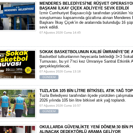
MENDERES BELEDİYESİ'NE RÜŞVET OPERASYO
BAŞKANI İLKAY ÇİÇEK ADLİYEYE SEVK EDİLDİ
​İzmir Cumhuriyet Başsavcılığı tarafından yürütülen 'rüşv
soruşturması kapsamında gözaltına alınan Menderes 
Başkanı İlkay Çiçek’in de aralarında bulunduğu 16 şüp
sevk edildi.
07 Ağustos 2026 Cuma 14:45
SOKAK BASKETBOLUNUN KALBİ ÜMRANİYE’DE 
Basketbol tutkunlarının heyecanla beklediği 3×3 Soka
Turnuvası, bu yıl 7’nci kez Ümraniye Santral Etkinlik 
gerçekleştirilecek.
07 Ağustos 2026 Cuma 13:18
GÜNDEM
TUZLA'DA 105 BİN LİTRE BİTKİSEL ATIK YAĞ TO
Tuzla Belediyesi tarafından ilçede yürütülen çalışmal
2026 yılında 105 bin litre bitkisel atık yağ toplandı.
07 Ağustos 2026 Cuma 10:57
GÜNDEM
OKULLARDA GÜVENLİKTE YENİ DÖNEM:30 BİN 
ALINACAK DEDEKTÖRLÜ ARAMA GELİYOR