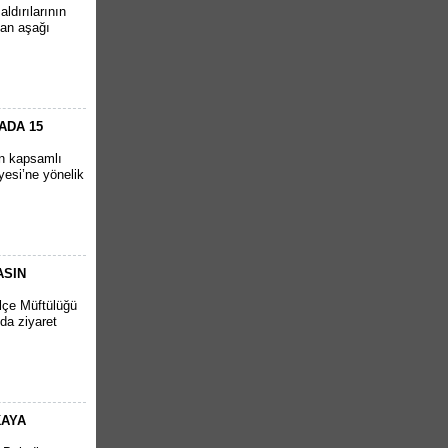
ldırılarının
tan aşağı
ADA 15
en kapsamlı
yesi’ne yönelik
ASIN
İlçe Müftülüğü
da ziyaret
KAYA