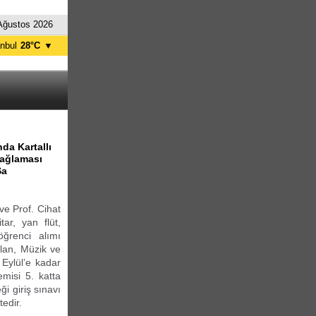
Ağustos 2026
anbul
28°C
▼
nkara
32°C
da Kartallı
sağlaması
Sa
ve Prof. Cihat
ar, yan flüt,
ğrenci alımı
ılan, Müzik ve
 Eylül’e kadar
misi 5. katta
i giriş sınavı
tedir.