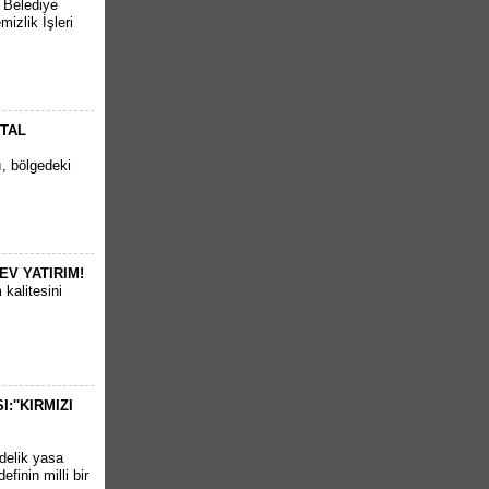
r Belediye
izlik İşleri
RTAL
ı, bölgedeki
EV YATIRIM!
kalitesini
''KIRMIZI
delik yasa
finin milli bir