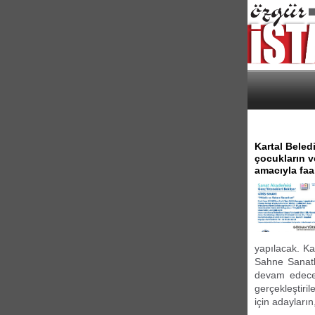
Kartal Beled
çocukların v
amacıyla faa
yapılacak. Ka
Sahne Sanatla
devam edecek
gerçekleştiri
için adayların