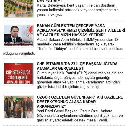
DEV YATIRIM!
Kartal Belediyesi, kent yaşamı ile can dostların
yaşam kalitesini artıracak vizyoner projelerine bir
yenisini ekliyor.
BAKAN GÜRLEK'TEN ÇERÇEVE YASA
AÇIKLAMASI:''KIRMIZI ÇİZGİMİZ ŞEHİT AİLELERİ
VE GAZİLERİMİZİN HASSASİYETİDİR''
Adalet Bakanı Akın Gürlek, TBMM’ye sunulan 12
maddelik yasa teklifinin detaylarını açıklayarak
"Terörsüz Türkiye" hedefinin milli bir devlet politikası
olduğunu vurguladı.
CHP İSTANBUL'DA 23 İLÇE BAŞKANLIĞI'NDA
ATAMALAR GERÇEKLEŞTİ
​Cumhuriyet Halk Partisi (CHP) genel merkezinin son
haftalarda örgüt bünyesinde hayata geçirdiği
görevden alma ve yapılanma kararlarının ardından
gözler İstanbul il teşkilatına çevrilmişti.
ÖZGÜR ÖZEL'DEN GÜVENPARK'TAKİ GAZİLERE
DESTEK:''SONUÇ ALANA KADAR
ARKANIZDAYIZ''
​Yeni Parti Genel Başkanı Özgür Özel, Ankara
Güvenpark’ta eylemlerini sürdüren şehit yakınları ve
gazileri ziyaret ederek destek mesajı verdi.