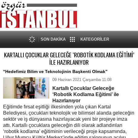
SON DAKİKA
KATEGORİLER
KARTALLI ÇOCUKLAR GELECEĞE ‘ROBOTİK KODLAMA EĞİTİMİ’
İLE HAZIRLANIYOR
“Hedefimiz Bilim ve Teknolojinin Başkenti Olmak”
09 Haziran 2021 Çarşamba 11:08
Kartallı Çocuklar Geleceğe
‘Robotik Kodlama Eğitimi’ ile
Hazırlanıyor
Eğitimde fırsat eşitliği ilkesinden yola çıkan Kartal
Belediyesi, çocukları teknolojik ve bilimsel alanda geleceğin
sektör ve iş dünyasına hazırlayacak yeni bir projeye imza
attı. Kartallı çocuklara geleceğin dili olarak adlandırılan
‘robotik kodlama’ eğitiminin verileceği proje kapsamında,
Uğur Mumcu Kültür Merkez’inde eğitim salonunun açılışı