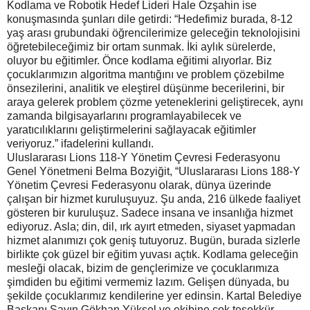
Kodlama ve Robotik Hedef Lideri Hale Özşahin ise
konuşmasında şunları dile getirdi: “Hedefimiz burada, 8-12
yaş arası grubundaki öğrencilerimize geleceğin teknolojisini
öğretebileceğimiz bir ortam sunmak. İki aylık sürelerde,
oluyor bu eğitimler. Önce kodlama eğitimi alıyorlar. Biz
çocuklarımızın algoritma mantığını ve problem çözebilme
önsezilerini, analitik ve eleştirel düşünme becerilerini, bir
araya gelerek problem çözme yeteneklerini geliştirecek, aynı
zamanda bilgisayarlarını programlayabilecek ve
yaratıcılıklarını geliştirmelerini sağlayacak eğitimler
veriyoruz.” ifadelerini kullandı.
Uluslararası Lions 118-Y Yönetim Çevresi Federasyonu
Genel Yönetmeni Belma Bozyiğit, “Uluslararası Lions 188-Y
Yönetim Çevresi Federasyonu olarak, dünya üzerinde
çalışan bir hizmet kuruluşuyuz. Şu anda, 216 ülkede faaliyet
gösteren bir kuruluşuz. Sadece insana ve insanlığa hizmet
ediyoruz. Asla; din, dil, ırk ayırt etmeden, siyaset yapmadan
hizmet alanımızı çok geniş tutuyoruz. Bugün, burada sizlerle
birlikte çok güzel bir eğitim yuvası açtık. Kodlama geleceğin
mesleği olacak, bizim de gençlerimize ve çocuklarımıza
şimdiden bu eğitimi vermemiz lazım. Gelişen dünyada, bu
şekilde çocuklarımız kendilerine yer edinsin. Kartal Belediye
Başkanı Sayın Gökhan Yüksel ve ekibine çok teşekkür