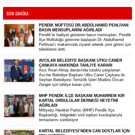
SON DAKİKA
PENDİK MÜFTÜSÜ DR.ABDÜLHAMİD PEHLİVAN
BASIN MENSUPLARINI AĞIRLADI
​Pendik’te faaliyet gösteren basın mensupları, Pendik
İlçe Müftülüğü görevine başlayan Dr. Abdulhamid
Pehlivan’ı makamında ziyaret ederek yeni görevi için
tebriklerini iletti.
AVCILAR BELEDİYE BAŞKANI UTKU CANER
ÇANKAYA HAKKINDA TAHLİYE KARARI
​Aziz İhsan Aktaş davasında tutuklu yargılanan
Avcılar Belediye Başkanı Utku Caner Çaykara ile
Seyhan Belediyesi Temizlik İşleri Müdürü Özcan
Zenger için tahliye kararı çıktı.
MHP PENDİK İLÇE BAŞKANI MUHARREM KIR
KARTAL ORDULULAR DERNEĞİ HEYETİNİ
AĞIRLADI
​Milliyetçi Hareket Partisi (MHP) Pendik İlçe
Başkanlığı, bölgedeki sivil toplum kuruluşlarıyla
temaslarını sürdürüyor.
KARTAL BELEDİYESİ’NDEN CAN DOSTLAR İÇİN