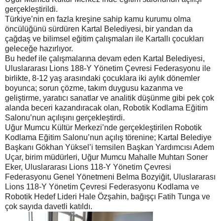
gerçekleştirildi.
Türkiye’nin en fazla kreşine sahip kamu kurumu olma
öncülüğünü sürdüren Kartal Belediyesi, bir yandan da
çağdaş ve bilimsel eğitim çalışmaları ile Kartallı çocukları
geleceğe hazırlıyor.
Bu hedef ile çalışmalarına devam eden Kartal Belediyesi,
Uluslararası Lions 188-Y Yönetim Çevresi Federasyonu ile
birlikte, 8-12 yaş arasındaki çocuklara iki aylık dönemler
boyunca; sorun çözme, takım duygusu kazanma ve
geliştirme, yaratıcı sanatlar ve analitik düşünme gibi pek çok
alanda beceri kazandıracak olan, Robotik Kodlama Eğitim
Salonu’nun açılışını gerçekleştirdi.
Uğur Mumcu Kültür Merkezi’nde gerçekleştirilen Robotik
Kodlama Eğitim Salonu’nun açılış törenine; Kartal Belediye
Başkanı Gökhan Yüksel’i temsilen Başkan Yardımcısı Adem
Uçar, birim müdürleri, Uğur Mumcu Mahalle Muhtarı Soner
Eker, Uluslararası Lions 118-Y Yönetim Çevresi
Federasyonu Genel Yönetmeni Belma Bozyiğit, Uluslararası
Lions 118-Y Yönetim Çevresi Federasyonu Kodlama ve
Robotik Hedef Lideri Hale Özşahin, bağışçı Fatih Tunga ve
çok sayıda davetli katıldı.