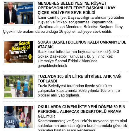
MENDERES BELEDİYESİ'NE RÜŞVET
OPERASYONU:BELEDİYE BAŞKANI İLKAY
ÇİÇEK ADLİYEYE SEVK EDİLDİ
​İzmir Cumhuriyet Başsavcılığı tarafından yürütülen
'rüşvet' ve 'irtikap' soruşturması kapsamında
gözaltına alınan Menderes Belediye Başkanı İlkay
Çiçek’in de aralarında bulunduğu 16 şüpheli adliyeye sevk edildi.
SOKAK BASKETBOLUNUN KALBİ ÜMRANİYE’DE
ATACAK
Basketbol tutkunlarının heyecanla beklediği 3×3
Sokak Basketbol Turnuvası, bu yıl 7’nci kez
Ümraniye Santral Etkinlik Alanı’nda
gerçekleştirilecek.
TUZLA'DA 105 BİN LİTRE BİTKİSEL ATIK YAĞ
TOPLANDI
Tuzla Belediyesi tarafından ilçede yürütülen
çalışmalar kapsamında 2026 yılında 105 bin litre
bitkisel atık yağ toplandı.
OKULLARDA GÜVENLİKTE YENİ DÖNEM:30 BİN
PERSONEL ALINACAK DEDEKTÖRLÜ ARAMA
GELİYOR
​Kahramanmaraş ve Şanlıurfa'da meydana gelen okul
saldırılarının ardından eğitim kurumlarındaki güvenlik
önlemleri baştan aşağı yenileniyor.