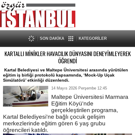
SON DAKİKA
KATEGORİLER
KARTALLI MİNİKLER HAVACILIK DÜNYASINI DENEYİMLEYEREK
ÖĞRENDİ
​ Kartal Belediyesi ve Maltepe Üniversitesi arasında yürütülen
eğitim iş birliği protokolü kapsamında, ‘Mock-Up Uçak
Simülatörü’ etkinliği düzenlendi.
14 Mayıs 2026 Perşembe 12:45
Maltepe Üniversitesi Marmara
Eğitim Köyü'nde
gerçekleştirilen programa,
Kartal Belediyesi'ne bağlı çocuk gelişim
merkezlerinde eğitim gören 6 yaş grubu
öğrencileri katıldı.