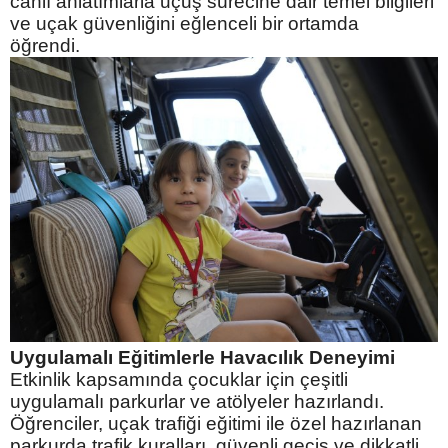
canlı anlatımlarla uçuş sürecine dair temel bilgileri
ve uçak güvenliğini eğlenceli bir ortamda
öğrendi.
Uygulamalı Eğitimlerle Havacılık Deneyimi
​Etkinlik kapsamında çocuklar için çeşitli
uygulamalı parkurlar ve atölyeler hazırlandı.
Öğrenciler, uçak trafiği eğitimi ile özel hazırlanan
parkurda trafik kuralları, güvenli geçiş ve dikkatli