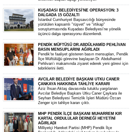
KUŞADASI BELEDİYESİ'NE OPERASYON: 3
DALGADA 15 GÖZALTI
​İstanbul Cumhuriyet Başsavcılığı bünyesinde
yürütülen kapsamlı "rüşvet" ve "irtikap"
soruşturmasında Kuşadası Belediyesi’ne yönelik
üçüncü dalga operasyonu düzenlendi.
PENDİK MÜFTÜSÜ DR.ABDÜLHAMİD PEHLİVAN
BASIN MENSUPLARINI AĞIRLADI
​Pendik’te faaliyet gösteren basın mensupları, Pendik
İlçe Müftülüğü görevine başlayan Dr. Abdulhamid
Pehlivan’ı makamında ziyaret ederek yeni görevi için
tebriklerini iletti.
AVCILAR BELEDİYE BAŞKANI UTKU CANER
ÇANKAYA HAKKINDA TAHLİYE KARARI
​Aziz İhsan Aktaş davasında tutuklu yargılanan
Avcılar Belediye Başkanı Utku Caner Çaykara ile
Seyhan Belediyesi Temizlik İşleri Müdürü Özcan
Zenger için tahliye kararı çıktı.
MHP PENDİK İLÇE BAŞKANI MUHARREM KIR
KARTAL ORDULULAR DERNEĞİ HEYETİNİ
AĞIRLADI
​Milliyetçi Hareket Partisi (MHP) Pendik İlçe