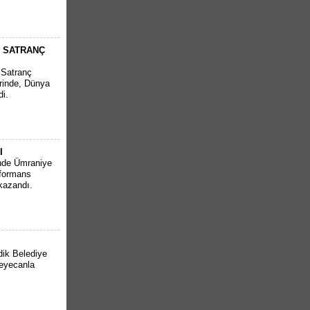
U SATRANÇ
 Satranç
erinde, Dünya
di.
I
inde Ümraniye
rformans
kazandı.
dik Belediye
heyecanla