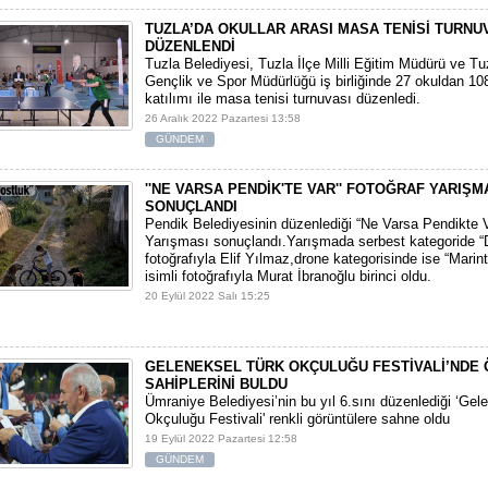
TUZLA’DA OKULLAR ARASI MASA TENİSİ TURNU
DÜZENLENDİ
Tuzla Belediyesi, Tuzla İlçe Milli Eğitim Müdürü ve Tuz
Gençlik ve Spor Müdürlüğü iş birliğinde 27 okuldan 1
katılımı ile masa tenisi turnuvası düzenledi.
26 Aralık 2022 Pazartesi 13:58
GÜNDEM
''NE VARSA PENDİK'TE VAR'' FOTOĞRAF YARIŞM
SONUÇLANDI
Pendik Belediyesinin düzenlediği “Ne Varsa Pendikte V
Yarışması sonuçlandı.Yarışmada serbest kategoride “D
fotoğrafıyla Elif Yılmaz,drone kategorisinde ise “Marin
isimli fotoğrafıyla Murat İbranoğlu birinci oldu.
20 Eylül 2022 Salı 15:25
GELENEKSEL TÜRK OKÇULUĞU FESTİVALİ’NDE
SAHİPLERİNİ BULDU
Ümraniye Belediyesi’nin bu yıl 6.sını düzenlediği ‘Gel
Okçuluğu Festivali' renkli görüntülere sahne oldu
19 Eylül 2022 Pazartesi 12:58
GÜNDEM