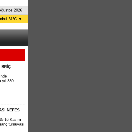
Ağustos 2026
anbul
31°C
▼
nkara
34°C
 BRİÇ
ğinde
 yıl 330
ASI NEFES
 15-16 Kasım
tranç turnuvası