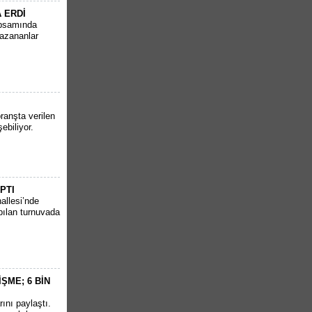
 ERDİ
apsamında
kazananlar
ranşta verilen
ebiliyor.
PTI
allesi’nde
apılan turnuvada
ŞME; 6 BİN
ını paylaştı.