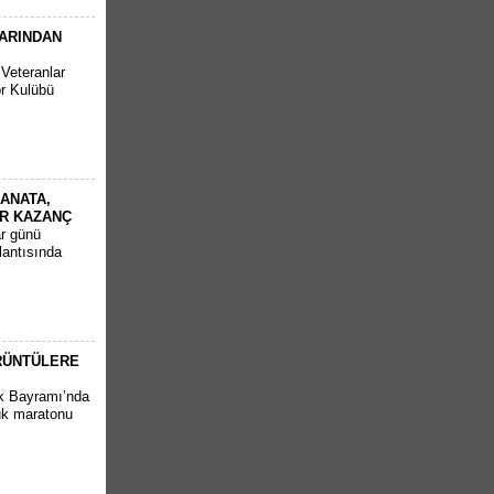
ARINDAN
Veteranlar
r Kulübü
ANATA,
İR KAZANÇ
r günü
lantısında
ÖRÜNTÜLERE
uk Bayramı’nda
cuk maratonu