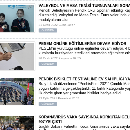
VALEYBOL VE MASA TENİSİ TURNUVALARI SONA
Pendik Belediyesinin Pendik Okul Sporları etkinliği k
düzenlediği Voleybol ve Masa Tenisi Turnuvaları’nda 
madalyalarını aldı.
21 Ocak 2022 Cuma 10:57
GÜNDEM
PESEM ONLİNE EĞİTİMLERİNE DEVAM EDİYOR
PESEM’in yürüttüğü online eğitimler devam ediyor. 4 b
kurslarda kursiyerler istedikleri ortamdan eğitimlere eriş
20 Ocak 2022 Perşembe 09:55
GÜNDEM
PENDİK BİSİKLET FESTİVALİNE EV SAHİPLİĞİ YA
Bu yıl 4.sü düzenlenen “PenbisFest 2021” Çamlık Mah
yoğun katılımla gerçekleştirildi. 11 farklı kategoride y
ilk dörde giren yarışmacılara bisiklet hediye edildi.
13 Eylül 2021 Pazartesi 12:57
GÜNDEM
KORANAVİRÜS VAKA SAYISINDA KORKUTAN GELİ
907'YE ÇIKTI
Sağlık Bakanı Fahrettin Koca Koranavirüs vaka sayılar