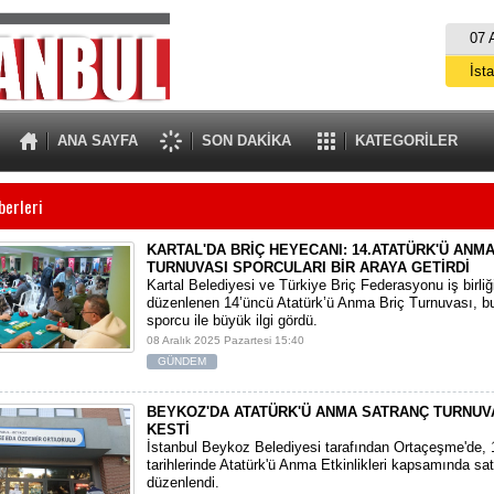
07 
İst
A
ANA SAYFA
SON DAKİKA
KATEGORİLER
berleri
KARTAL'DA BRİÇ HEYECANI: 14.ATATÜRK'Ü ANMA
TURNUVASI SPORCULARI BİR ARAYA GETİRDİ
Kartal Belediyesi ve Türkiye Briç Federasyonu iş birli
düzenlenen 14’üncü Atatürk’ü Anma Briç Turnuvası, bu
sporcu ile büyük ilgi gördü.
08 Aralık 2025 Pazartesi 15:40
GÜNDEM
BEYKOZ'DA ATATÜRK'Ü ANMA SATRANÇ TURNUV
KESTİ
​İstanbul Beykoz Belediyesi tarafından Ortaçeşme'de,
tarihlerinde Atatürk'ü Anma Etkinlikleri kapsamında sa
düzenlendi.