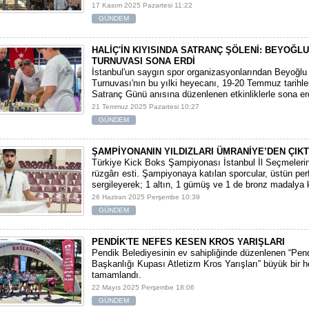
17 Kasım 2025 Pazartesi 11:22
GÜNDEM
HALİÇ'İN KIYISINDA SATRANÇ ŞÖLENİ: BEYOĞL
TURNUVASI SONA ERDİ
İstanbul'un saygın spor organizasyonlarından Beyoğlu
Turnuvası'nın bu yılki heyecanı, 19-20 Temmuz tarihl
Satranç Günü anısına düzenlenen etkinliklerle sona er
21 Temmuz 2025 Pazartesi 10:27
GÜNDEM
ŞAMPİYONANIN YILDIZLARI ÜMRANİYE’DEN ÇIKT
Türkiye Kick Boks Şampiyonası İstanbul İl Seçmeler
rüzgârı esti. Şampiyonaya katılan sporcular, üstün pe
sergileyerek; 1 altın, 1 gümüş ve 1 de bronz madalya 
26 Haziran 2025 Perşembe 10:39
GÜNDEM
PENDİK'TE NEFES KESEN KROS YARIŞLARI
Pendik Belediyesinin ev sahipliğinde düzenlenen “Pen
Başkanlığı Kupası Atletizm Kros Yarışları” büyük bir 
tamamlandı.
22 Mayıs 2025 Perşembe 18:06
GÜNDEM