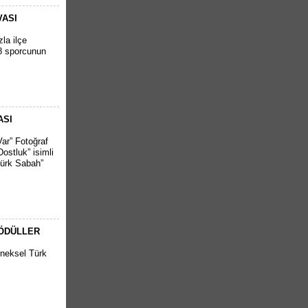
VASI
la ilçe
08 sporcunun
ASI
ar” Fotoğraf
ostluk” isimli
türk Sabah”
 ÖDÜLLER
eneksel Türk