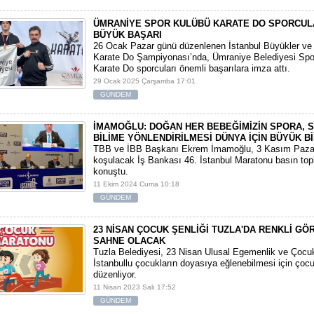
ÜMRANİYE SPOR KULÜBÜ KARATE DO SPORCUL
BÜYÜK BAŞARI
26 Ocak Pazar günü düzenlenen İstanbul Büyükler ve 
Karate Do Şampiyonası’nda, Ümraniye Belediyesi Spo
Karate Do sporcuları önemli başarılara imza attı.
29 Ocak 2025 Çarşamba 17:01
GÜNDEM
İMAMOĞLU: DOĞAN HER BEBEĞİMİZİN SPORA, S
BİLİME YÖNLENDİRİLMESİ DÜNYA İÇİN BÜYÜK B
TBB ve İBB Başkanı Ekrem İmamoğlu, 3 Kasım Paza
koşulacak İş Bankası 46. İstanbul Maratonu basın top
konuştu.
11 Ekim 2024 Cuma 10:18
GÜNDEM
23 NİSAN ÇOCUK ŞENLİĞİ TUZLA'DA RENKLİ G
SAHNE OLACAK
Tuzla Belediyesi, 23 Nisan Ulusal Egemenlik ve Çoc
İstanbullu çocukların doyasıya eğlenebilmesi için ço
düzenliyor.
11 Nisan 2023 Salı 17:52
GÜNDEM