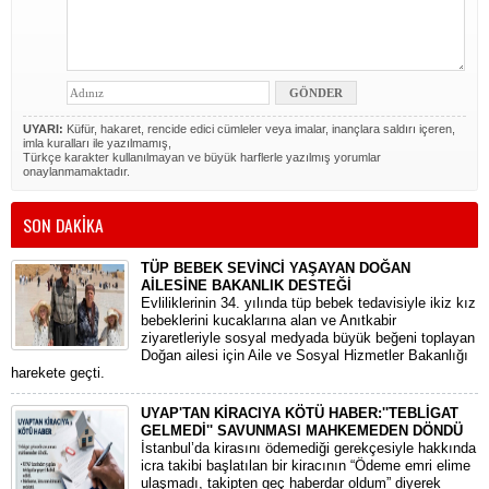
UYARI:
Küfür, hakaret, rencide edici cümleler veya imalar, inançlara saldırı içeren,
imla kuralları ile yazılmamış,
Türkçe karakter kullanılmayan ve büyük harflerle yazılmış yorumlar
onaylanmamaktadır.
SON DAKİKA
TÜP BEBEK SEVİNCİ YAŞAYAN DOĞAN
AİLESİNE BAKANLIK DESTEĞİ
​Evliliklerinin 34. yılında tüp bebek tedavisiyle ikiz kız
bebeklerini kucaklarına alan ve Anıtkabir
ziyaretleriyle sosyal medyada büyük beğeni toplayan
Doğan ailesi için Aile ve Sosyal Hizmetler Bakanlığı
harekete geçti.
UYAP'TAN KİRACIYA KÖTÜ HABER:''TEBLİGAT
GELMEDİ'' SAVUNMASI MAHKEMEDEN DÖNDÜ
​İstanbul’da kirasını ödemediği gerekçesiyle hakkında
icra takibi başlatılan bir kiracının “Ödeme emri elime
ulaşmadı, takipten geç haberdar oldum” diyerek