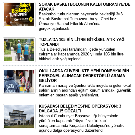
SOKAK BASKETBOLUNUN KALBİ ÜMRANİYE’DE
ATACAK
Basketbol tutkunlarının heyecanla beklediği 3×3
Sokak Basketbol Turnuvası, bu yıl 7’nci kez
Ümraniye Santral Etkinlik Alanı’nda
gerçekleştirilecek.
TUZLA'DA 105 BİN LİTRE BİTKİSEL ATIK YAĞ
TOPLANDI
Tuzla Belediyesi tarafından ilçede yürütülen
çalışmalar kapsamında 2026 yılında 105 bin litre
bitkisel atık yağ toplandı.
OKULLARDA GÜVENLİKTE YENİ DÖNEM:30 BİN
PERSONEL ALINACAK DEDEKTÖRLÜ ARAMA
GELİYOR
​Kahramanmaraş ve Şanlıurfa'da meydana gelen okul
saldırılarının ardından eğitim kurumlarındaki güvenlik
önlemleri baştan aşağı yenileniyor.
KUŞADASI BELEDİYESİ'NE OPERASYON: 3
DALGADA 15 GÖZALTI
​İstanbul Cumhuriyet Başsavcılığı bünyesinde
yürütülen kapsamlı "rüşvet" ve "irtikap"
soruşturmasında Kuşadası Belediyesi’ne yönelik
üçüncü dalga operasyonu düzenlendi.