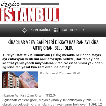
SON DAKİKA
KATEGORİLER
KİRACILAR VE EV SAHİPLERİ DİKKAT! HAZİRAN AYI KİRA
ARTIŞ ORANI BELLİ OLDU
​Türkiye İstatistik Kurumu'nun (TÜİK) merakla beklenen Mayıs
ayı enflasyon verilerini açıklamasıyla birlikte, Haziran ayında
kontrat yenileyecek milyonlarca kiracı ve ev sahibini yakından
ilgilendiren yasal kira zam oranı da netleşti.
05 Haziran 2026 Cuma 10:28
​Haziran Ayı Kira Zam Oranı: %32,34
​Açıklanan verilere göre, Mayıs ayında yıllık enflasyon yüzde 32,61
olarak gerçekleşti. Kira artışlarında tavan sınırı belirleyen TÜFE 12