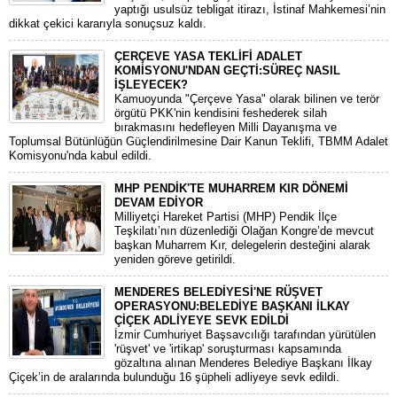
yaptığı usulsüz tebligat itirazı, İstinaf Mahkemesi’nin
dikkat çekici kararıyla sonuçsuz kaldı.
ÇERÇEVE YASA TEKLİFİ ADALET
KOMİSYONU'NDAN GEÇTİ:SÜREÇ NASIL
İŞLEYECEK?
​Kamuoyunda "Çerçeve Yasa" olarak bilinen ve terör
örgütü PKK'nin kendisini feshederek silah
bırakmasını hedefleyen Milli Dayanışma ve
Toplumsal Bütünlüğün Güçlendirilmesine Dair Kanun Teklifi, TBMM Adalet
Komisyonu'nda kabul edildi.
MHP PENDİK'TE MUHARREM KIR DÖNEMİ
DEVAM EDİYOR
​Milliyetçi Hareket Partisi (MHP) Pendik İlçe
Teşkilatı’nın düzenlediği Olağan Kongre’de mevcut
başkan Muharrem Kır, delegelerin desteğini alarak
yeniden göreve getirildi.
MENDERES BELEDİYESİ'NE RÜŞVET
OPERASYONU:BELEDİYE BAŞKANI İLKAY
ÇİÇEK ADLİYEYE SEVK EDİLDİ
​İzmir Cumhuriyet Başsavcılığı tarafından yürütülen
'rüşvet' ve 'irtikap' soruşturması kapsamında
gözaltına alınan Menderes Belediye Başkanı İlkay
Çiçek’in de aralarında bulunduğu 16 şüpheli adliyeye sevk edildi.