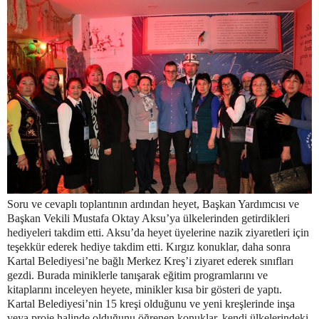
Soru ve cevaplı toplantının ardından heyet, Başkan Yardımcısı ve
Başkan Vekili Mustafa Oktay Aksu’ya ülkelerinden getirdikleri
hediyeleri takdim etti. Aksu’da heyet üyelerine nazik ziyaretleri için
teşekkür ederek hediye takdim etti. Kırgız konuklar, daha sonra
Kartal Belediyesi’ne bağlı Merkez Kreş’i ziyaret ederek sınıfları
gezdi. Burada miniklerle tanışarak eğitim programlarını ve
kitaplarını inceleyen heyete, minikler kısa bir gösteri de yaptı.
Kartal Belediyesi’nin 15 kreşi olduğunu ve yeni kreşlerinde inşa
veya proje halinde olduğunu öğrenen konuklar, kendi ülkelerindeki