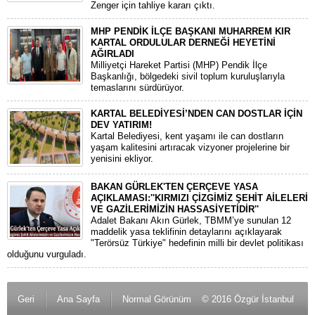
Zenger için tahliye kararı çıktı.
MHP PENDİK İLÇE BAŞKANI MUHARREM KIR
KARTAL ORDULULAR DERNEĞİ HEYETİNİ
AĞIRLADI
​Milliyetçi Hareket Partisi (MHP) Pendik İlçe
Başkanlığı, bölgedeki sivil toplum kuruluşlarıyla
temaslarını sürdürüyor.
KARTAL BELEDİYESİ’NDEN CAN DOSTLAR İÇİN
DEV YATIRIM!
Kartal Belediyesi, kent yaşamı ile can dostların
yaşam kalitesini artıracak vizyoner projelerine bir
yenisini ekliyor.
BAKAN GÜRLEK'TEN ÇERÇEVE YASA
AÇIKLAMASI:''KIRMIZI ÇİZGİMİZ ŞEHİT AİLELERİ
VE GAZİLERİMİZİN HASSASİYETİDİR''
Adalet Bakanı Akın Gürlek, TBMM’ye sunulan 12
maddelik yasa teklifinin detaylarını açıklayarak
"Terörsüz Türkiye" hedefinin milli bir devlet politikası
olduğunu vurguladı.
Geri
Ana Sayfa
Normal Görünüm
© 2016 Özgür İstanbul