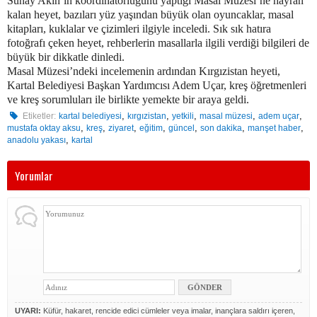
Sunay Akın’ın koordinatörlüğünü yaptığı Masal Müzesi’ne hayran
kalan heyet, bazıları yüz yaşından büyük olan oyuncaklar, masal
kitapları, kuklalar ve çizimleri ilgiyle inceledi. Sık sık hatıra
fotoğrafı çeken heyet, rehberlerin masallarla ilgili verdiği bilgileri de
büyük bir dikkatle dinledi.
Masal Müzesi’ndeki incelemenin ardından Kırgızistan heyeti,
Kartal Belediyesi Başkan Yardımcısı Adem Uçar, kreş öğretmenleri
ve kreş sorumluları ile birlikte yemekte bir araya geldi.
,
,
,
,
,
Etiketler:
kartal belediyesi
kırgızistan
yetkili
masal müzesi
adem uçar
,
,
,
,
,
,
,
mustafa oktay aksu
kreş
ziyaret
eğitim
güncel
son dakika
manşet haber
,
anadolu yakası
kartal
Yorumlar
UYARI:
Küfür, hakaret, rencide edici cümleler veya imalar, inançlara saldırı içeren,