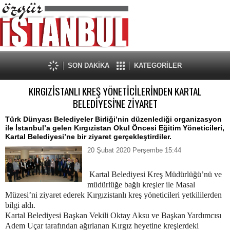
SON DAKİKA
KATEGORİLER
KIRGIZİSTANLI KREŞ YÖNETİCİLERİNDEN KARTAL
BELEDİYESİ'NE ZİYARET
Türk Dünyası Belediyeler Birliği’nin düzenlediği organizasyon
ile İstanbul’a gelen Kırgızistan Okul Öncesi Eğitim Yöneticileri,
Kartal Belediyesi’ne bir ziyaret gerçekleştirdiler.
20 Şubat 2020 Perşembe 15:44
Kartal Belediyesi Kreş Müdürlüğü’nü ve
müdürlüğe bağlı kreşler ile Masal
Müzesi’ni ziyaret ederek Kırgızistanlı kreş yöneticileri yetkililerden
bilgi aldı.
Kartal Belediyesi Başkan Vekili Oktay Aksu ve Başkan Yardımcısı
Adem Uçar tarafından ağırlanan Kırgız heyetine kreşlerdeki