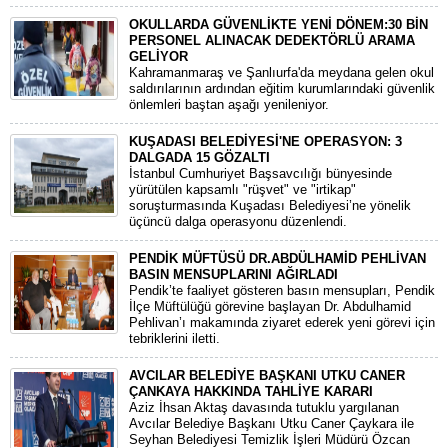
OKULLARDA GÜVENLİKTE YENİ DÖNEM:30 BİN
PERSONEL ALINACAK DEDEKTÖRLÜ ARAMA
GELİYOR
​Kahramanmaraş ve Şanlıurfa'da meydana gelen okul
saldırılarının ardından eğitim kurumlarındaki güvenlik
önlemleri baştan aşağı yenileniyor.
KUŞADASI BELEDİYESİ'NE OPERASYON: 3
DALGADA 15 GÖZALTI
​İstanbul Cumhuriyet Başsavcılığı bünyesinde
yürütülen kapsamlı "rüşvet" ve "irtikap"
soruşturmasında Kuşadası Belediyesi’ne yönelik
üçüncü dalga operasyonu düzenlendi.
PENDİK MÜFTÜSÜ DR.ABDÜLHAMİD PEHLİVAN
BASIN MENSUPLARINI AĞIRLADI
​Pendik’te faaliyet gösteren basın mensupları, Pendik
İlçe Müftülüğü görevine başlayan Dr. Abdulhamid
Pehlivan’ı makamında ziyaret ederek yeni görevi için
tebriklerini iletti.
AVCILAR BELEDİYE BAŞKANI UTKU CANER
ÇANKAYA HAKKINDA TAHLİYE KARARI
​Aziz İhsan Aktaş davasında tutuklu yargılanan
Avcılar Belediye Başkanı Utku Caner Çaykara ile
Seyhan Belediyesi Temizlik İşleri Müdürü Özcan