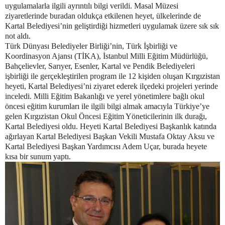
uygulamalarla ilgili ayrıntılı bilgi verildi. Masal Müzesi
ziyaretlerinde buradan oldukça etkilenen heyet, ülkelerinde de
Kartal Belediyesi’nin geliştirdiği hizmetleri uygulamak üzere sık sık
not aldı.
Türk Dünyası Belediyeler Birliği’nin, Türk İşbirliği ve
Koordinasyon Ajansı (TİKA), İstanbul Milli Eğitim Müdürlüğü,
Bahçelievler, Sarıyer, Esenler, Kartal ve Pendik Belediyeleri
işbirliği ile gerçekleştirilen program ile 12 kişiden oluşan Kırgızistan
heyeti, Kartal Belediyesi’ni ziyaret ederek ilçedeki projeleri yerinde
inceledi. Milli Eğitim Bakanlığı ve yerel yönetimlere bağlı okul
öncesi eğitim kurumları ile ilgili bilgi almak amacıyla Türkiye’ye
gelen Kırgızistan Okul Öncesi Eğitim Yöneticilerinin ilk durağı,
Kartal Belediyesi oldu. Heyeti Kartal Belediyesi Başkanlık katında
ağırlayan Kartal Belediyesi Başkan Vekili Mustafa Oktay Aksu ve
Kartal Belediyesi Başkan Yardımcısı Adem Uçar, burada heyete
kısa bir sunum yaptı.