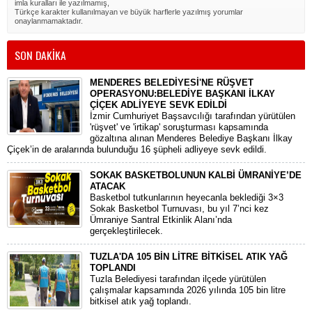
imla kuralları ile yazılmamış,
Türkçe karakter kullanılmayan ve büyük harflerle yazılmış yorumlar
onaylanmamaktadır.
SON DAKİKA
MENDERES BELEDİYESİ'NE RÜŞVET
OPERASYONU:BELEDİYE BAŞKANI İLKAY
ÇİÇEK ADLİYEYE SEVK EDİLDİ
​İzmir Cumhuriyet Başsavcılığı tarafından yürütülen
'rüşvet' ve 'irtikap' soruşturması kapsamında
gözaltına alınan Menderes Belediye Başkanı İlkay
Çiçek’in de aralarında bulunduğu 16 şüpheli adliyeye sevk edildi.
SOKAK BASKETBOLUNUN KALBİ ÜMRANİYE’DE
ATACAK
Basketbol tutkunlarının heyecanla beklediği 3×3
Sokak Basketbol Turnuvası, bu yıl 7’nci kez
Ümraniye Santral Etkinlik Alanı’nda
gerçekleştirilecek.
TUZLA'DA 105 BİN LİTRE BİTKİSEL ATIK YAĞ
TOPLANDI
Tuzla Belediyesi tarafından ilçede yürütülen
çalışmalar kapsamında 2026 yılında 105 bin litre
bitkisel atık yağ toplandı.