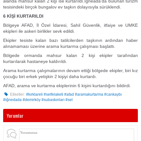
alanda mahsur kalan 2 kişi ise kurtarıldı.İğneada'da bulunan turizm
tesisindeki birçok bungalov ev taşkın dolayısıyla sürüklendi.
6 KİŞİ KURTARILDI
Bölgeye AFAD, İl Özel İdaresi, Sahil Güvenlik, itfaiye ve UMKE
ekipleri ile askeri birlikler sevk edildi.
Ekipler tesiste kalan bazı tatilcilerden taşkının ardından haber
alınamaması üzerine arama kurtarma çalışması başlattı.
Bölgede ormanda mahsur kalan 2 kişi ekipler tarafından
kurtarılarak hastaneye kaldırıldı.
Arama kurtarma çalışmalarının devam ettiği bölgede ekipler, biri kız
çocuğu biri erkek yetişkin 2 kişiyi daha kurtardı.
AFAD, arama ve kurtarma ekiplerinin 6 kişini kurtardığını bildirdi.
Etiketler:
#kırklareli #selfelaketi #afad #aramakurtarma #cankaybı
#iğnedada #demirköy #subaskınları #sel
Yorumlar