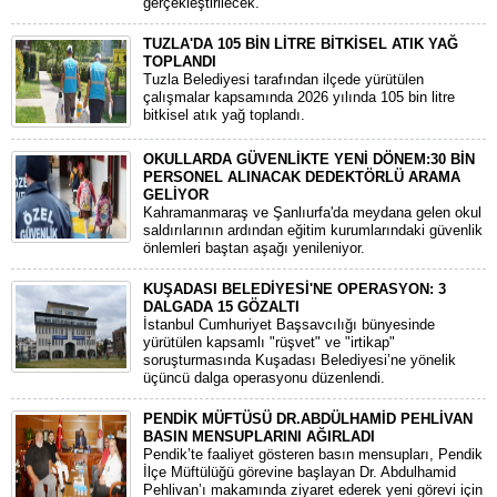
gerçekleştirilecek.
TUZLA'DA 105 BİN LİTRE BİTKİSEL ATIK YAĞ
TOPLANDI
Tuzla Belediyesi tarafından ilçede yürütülen
çalışmalar kapsamında 2026 yılında 105 bin litre
bitkisel atık yağ toplandı.
OKULLARDA GÜVENLİKTE YENİ DÖNEM:30 BİN
PERSONEL ALINACAK DEDEKTÖRLÜ ARAMA
GELİYOR
​Kahramanmaraş ve Şanlıurfa'da meydana gelen okul
saldırılarının ardından eğitim kurumlarındaki güvenlik
önlemleri baştan aşağı yenileniyor.
KUŞADASI BELEDİYESİ'NE OPERASYON: 3
DALGADA 15 GÖZALTI
​İstanbul Cumhuriyet Başsavcılığı bünyesinde
yürütülen kapsamlı "rüşvet" ve "irtikap"
soruşturmasında Kuşadası Belediyesi’ne yönelik
üçüncü dalga operasyonu düzenlendi.
PENDİK MÜFTÜSÜ DR.ABDÜLHAMİD PEHLİVAN
BASIN MENSUPLARINI AĞIRLADI
​Pendik’te faaliyet gösteren basın mensupları, Pendik
İlçe Müftülüğü görevine başlayan Dr. Abdulhamid
Pehlivan’ı makamında ziyaret ederek yeni görevi için