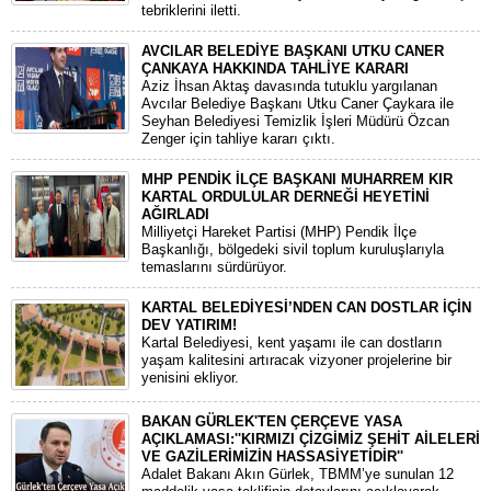
tebriklerini iletti.
AVCILAR BELEDİYE BAŞKANI UTKU CANER
ÇANKAYA HAKKINDA TAHLİYE KARARI
​Aziz İhsan Aktaş davasında tutuklu yargılanan
Avcılar Belediye Başkanı Utku Caner Çaykara ile
Seyhan Belediyesi Temizlik İşleri Müdürü Özcan
Zenger için tahliye kararı çıktı.
MHP PENDİK İLÇE BAŞKANI MUHARREM KIR
KARTAL ORDULULAR DERNEĞİ HEYETİNİ
AĞIRLADI
​Milliyetçi Hareket Partisi (MHP) Pendik İlçe
Başkanlığı, bölgedeki sivil toplum kuruluşlarıyla
temaslarını sürdürüyor.
KARTAL BELEDİYESİ’NDEN CAN DOSTLAR İÇİN
DEV YATIRIM!
Kartal Belediyesi, kent yaşamı ile can dostların
yaşam kalitesini artıracak vizyoner projelerine bir
yenisini ekliyor.
BAKAN GÜRLEK'TEN ÇERÇEVE YASA
AÇIKLAMASI:''KIRMIZI ÇİZGİMİZ ŞEHİT AİLELERİ
VE GAZİLERİMİZİN HASSASİYETİDİR''
Adalet Bakanı Akın Gürlek, TBMM’ye sunulan 12