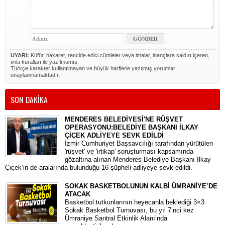
UYARI:
Küfür, hakaret, rencide edici cümleler veya imalar, inançlara saldırı içeren,
imla kuralları ile yazılmamış,
Türkçe karakter kullanılmayan ve büyük harflerle yazılmış yorumlar
onaylanmamaktadır.
SON DAKİKA
MENDERES BELEDİYESİ'NE RÜŞVET
OPERASYONU:BELEDİYE BAŞKANI İLKAY
ÇİÇEK ADLİYEYE SEVK EDİLDİ
​İzmir Cumhuriyet Başsavcılığı tarafından yürütülen
'rüşvet' ve 'irtikap' soruşturması kapsamında
gözaltına alınan Menderes Belediye Başkanı İlkay
Çiçek’in de aralarında bulunduğu 16 şüpheli adliyeye sevk edildi.
SOKAK BASKETBOLUNUN KALBİ ÜMRANİYE’DE
ATACAK
Basketbol tutkunlarının heyecanla beklediği 3×3
Sokak Basketbol Turnuvası, bu yıl 7’nci kez
Ümraniye Santral Etkinlik Alanı’nda