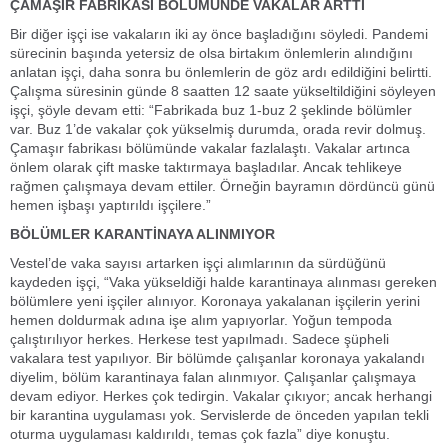
ÇAMAŞIR FABRİKASI BÖLÜMÜNDE VAKALAR ARTTI
Bir diğer işçi ise vakaların iki ay önce başladığını söyledi. Pandemi
sürecinin başında yetersiz de olsa birtakım önlemlerin alındığını
anlatan işçi, daha sonra bu önlemlerin de göz ardı edildiğini belirtti.
Çalışma süresinin günde 8 saatten 12 saate yükseltildiğini söyleyen
işçi, şöyle devam etti: “Fabrikada buz 1-buz 2 şeklinde bölümler
var. Buz 1’de vakalar çok yükselmiş durumda, orada revir dolmuş.
Çamaşır fabrikası bölümünde vakalar fazlalaştı. Vakalar artınca
önlem olarak çift maske taktırmaya başladılar. Ancak tehlikeye
rağmen çalışmaya devam ettiler. Örneğin bayramın dördüncü günü
hemen işbaşı yaptırıldı işçilere.”
BÖLÜMLER KARANTİNAYA ALINMIYOR
Vestel’de vaka sayısı artarken işçi alımlarının da sürdüğünü
kaydeden işçi, “Vaka yükseldiği halde karantinaya alınması gereken
bölümlere yeni işçiler alınıyor. Koronaya yakalanan işçilerin yerini
hemen doldurmak adına işe alım yapıyorlar. Yoğun tempoda
çalıştırılıyor herkes. Herkese test yapılmadı. Sadece şüpheli
vakalara test yapılıyor. Bir bölümde çalışanlar koronaya yakalandı
diyelim, bölüm karantinaya falan alınmıyor. Çalışanlar çalışmaya
devam ediyor. Herkes çok tedirgin. Vakalar çıkıyor; ancak herhangi
bir karantina uygulaması yok. Servislerde de önceden yapılan tekli
oturma uygulaması kaldırıldı, temas çok fazla” diye konuştu.