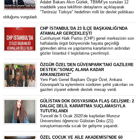
Adalet Bakanı Akın Gürlek, TBMM’ye sunulan 12
maddelik yasa teklifinin detaylarını açıklayarak
"Terörsüz Türkiye" hedefinin milli bir devlet politikası
olduğunu vurguladı.
CHP İSTANBUL'DA 23 İLÇE BAŞKANLIĞI'NDA
ATAMALAR GERÇEKLEŞTİ
​Cumhuriyet Halk Partisi (CHP) genel merkezinin son
haftalarda örgüt bünyesinde hayata geçirdiği
görevden alma ve yapılanma kararlarının ardından
gözler İstanbul il teşkilatına çevrilmişti.
ÖZGÜR ÖZEL'DEN GÜVENPARK'TAKİ GAZİLERE
DESTEK:''SONUÇ ALANA KADAR
ARKANIZDAYIZ''
​Yeni Parti Genel Başkanı Özgür Özel, Ankara
Güvenpark’ta eylemlerini sürdüren şehit yakınları ve
gazileri ziyaret ederek destek mesajı verdi.
GÜLİSTAN DOK DOSYASINDA FLAŞ GELİŞME: 2
DALGIÇ DELİL KARARTMA SUÇLAMASIYLA
TUTUTKLANDI
​Tunceli’de 5 Ocak 2020’de kaybolan Munzur
Üniversitesi öğrencisi Gülistan Doku (21)
soruşturmasında sıcak bir gelişme yaşandı.
ÖZEL ÇOCUK VE AİLE AKADEMİSİ'NDE 60