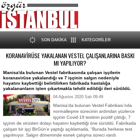
SON DAKİKA
KATEGORİLER
KORANAVİRÜSE YAKALANAN VESTEL ÇALIŞANLARINA BASKI
MI YAPILIYOR?
Manisa'da bulunan Vestel fabrikasında çalışan işçilerin
koranavirüse yakalandığı ve 7 işçinin salgın nedeniyle
hayatını kaybettiği belirtilirken fabrikada hastalığa
yakalananların işten çıkartmakla tehdit edildiği ileri sürüldü.
04 Ağustos 2020 Salı 09:49
Manisa’da bulunan Vestel Fabrikası’nda
normalleşme sürecinin ardından yüzlerce
işçinin Covid-19 testinin pozitif çıktığı, 7
işçinin de virüsten dolayı hayatını kaybettiği öne sürüldü. Fabrikada
çalışan bir işçi BirGün’e yaptığı açıklamada, “Burada herkese test
yapılmıyor. Salgın döneminde esnek çalışma süreci vardı.