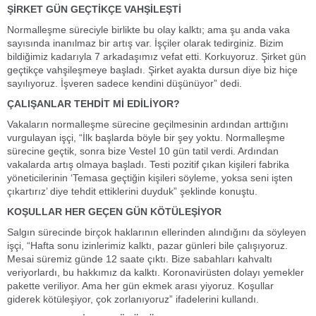
ŞİRKET GÜN GEÇTİKÇE VAHŞİLEŞTİ
Normalleşme süreciyle birlikte bu olay kalktı; ama şu anda vaka
sayısında inanılmaz bir artış var. İşçiler olarak tedirginiz. Bizim
bildiğimiz kadarıyla 7 arkadaşımız vefat etti. Korkuyoruz. Şirket gün
geçtikçe vahşileşmeye başladı. Şirket ayakta dursun diye biz hiçe
sayılıyoruz. İşveren sadece kendini düşünüyor” dedi.
ÇALIŞANLAR TEHDİT Mİ EDİLİYOR?
Vakaların normalleşme sürecine geçilmesinin ardından arttığını
vurgulayan işçi, “İlk başlarda böyle bir şey yoktu. Normalleşme
sürecine geçtik, sonra bize Vestel 10 gün tatil verdi. Ardından
vakalarda artış olmaya başladı. Testi pozitif çıkan kişileri fabrika
yöneticilerinin ‘Temasa geçtiğin kişileri söyleme, yoksa seni işten
çıkartırız’ diye tehdit ettiklerini duyduk” şeklinde konuştu.
KOŞULLAR HER GEÇEN GÜN KÖTÜLEŞİYOR
Salgın sürecinde birçok haklarının ellerinden alındığını da söyleyen
işçi, “Hafta sonu izinlerimiz kalktı, pazar günleri bile çalışıyoruz.
Mesai süremiz günde 12 saate çıktı. Bize sabahları kahvaltı
veriyorlardı, bu hakkımız da kalktı. Koronavirüsten dolayı yemekler
pakette veriliyor. Ama her gün ekmek arası yiyoruz. Koşullar
giderek kötüleşiyor, çok zorlanıyoruz” ifadelerini kullandı.