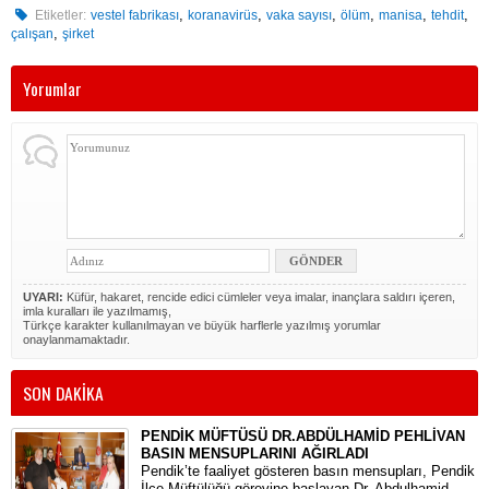
,
,
,
,
,
,
Etiketler:
vestel fabrikası
koranavirüs
vaka sayısı
ölüm
manisa
tehdit
,
çalışan
şirket
Yorumlar
UYARI:
Küfür, hakaret, rencide edici cümleler veya imalar, inançlara saldırı içeren,
imla kuralları ile yazılmamış,
Türkçe karakter kullanılmayan ve büyük harflerle yazılmış yorumlar
onaylanmamaktadır.
SON DAKİKA
PENDİK MÜFTÜSÜ DR.ABDÜLHAMİD PEHLİVAN
BASIN MENSUPLARINI AĞIRLADI
​Pendik’te faaliyet gösteren basın mensupları, Pendik
İlçe Müftülüğü görevine başlayan Dr. Abdulhamid