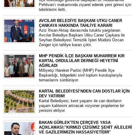
Pehlivan’ı makamında ziyaret ederek yeni görevi için
tebriklerini iletti.
AVCILAR BELEDİYE BAŞKANI UTKU CANER
ÇANKAYA HAKKINDA TAHLİYE KARARI
​Aziz İhsan Aktaş davasında tutuklu yargılanan
Avcılar Belediye Başkanı Utku Caner Çaykara ile
Seyhan Belediyesi Temizlik İşleri Müdürü Özcan
Zenger için tahliye kararı çıktı.
MHP PENDİK İLÇE BAŞKANI MUHARREM KIR
KARTAL ORDULULAR DERNEĞİ HEYETİNİ
AĞIRLADI
​Milliyetçi Hareket Partisi (MHP) Pendik İlçe
Başkanlığı, bölgedeki sivil toplum kuruluşlarıyla
temaslarını sürdürüyor.
KARTAL BELEDİYESİ’NDEN CAN DOSTLAR İÇİN
DEV YATIRIM!
Kartal Belediyesi, kent yaşamı ile can dostların
yaşam kalitesini artıracak vizyoner projelerine bir
yenisini ekliyor.
BAKAN GÜRLEK'TEN ÇERÇEVE YASA
AÇIKLAMASI:''KIRMIZI ÇİZGİMİZ ŞEHİT AİLELERİ
VE GAZİLERİMİZİN HASSASİYETİDİR''