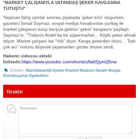
''MARKET ÇALIŞANIYLA VATANDAŞ ŞEKER KAVGASINA
TUTUŞTU''
Yaşanan fahiş zamlar sonrası piyasada 'şeker krizi' oluşurken,
gazeteci İsmail Saymaz, sosyal medya hesabından yurttaş ile
market çalışanını karşı karşıya getiren 'şeker' kavgasını paylaştı.
Saymaz'ın, ''Trabzon Araklı’da bir süpermarket… Köylü şeker almak
istiyor. Market çalışanı ise “Yok” diyor. Kavga şekerden ötürü… Tadı
çok acı'' notunu düşerek yaşananları gözler önüne serdi.
Haberin videosu ekteki
linktedir
;
https://www.youtube.com/shorts/uNa5QymQ5nw
Etiketler:
#tarımbakanlığı #şeker #market #trabzon #araklı #kavga
#ismailsaymaz #şekerkirizi
Yorumlar