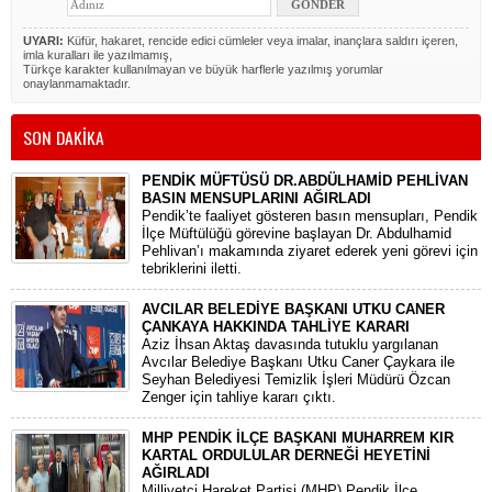
UYARI:
Küfür, hakaret, rencide edici cümleler veya imalar, inançlara saldırı içeren,
imla kuralları ile yazılmamış,
Türkçe karakter kullanılmayan ve büyük harflerle yazılmış yorumlar
onaylanmamaktadır.
SON DAKİKA
PENDİK MÜFTÜSÜ DR.ABDÜLHAMİD PEHLİVAN
BASIN MENSUPLARINI AĞIRLADI
​Pendik’te faaliyet gösteren basın mensupları, Pendik
İlçe Müftülüğü görevine başlayan Dr. Abdulhamid
Pehlivan’ı makamında ziyaret ederek yeni görevi için
tebriklerini iletti.
AVCILAR BELEDİYE BAŞKANI UTKU CANER
ÇANKAYA HAKKINDA TAHLİYE KARARI
​Aziz İhsan Aktaş davasında tutuklu yargılanan
Avcılar Belediye Başkanı Utku Caner Çaykara ile
Seyhan Belediyesi Temizlik İşleri Müdürü Özcan
Zenger için tahliye kararı çıktı.
MHP PENDİK İLÇE BAŞKANI MUHARREM KIR
KARTAL ORDULULAR DERNEĞİ HEYETİNİ
AĞIRLADI
​Milliyetçi Hareket Partisi (MHP) Pendik İlçe