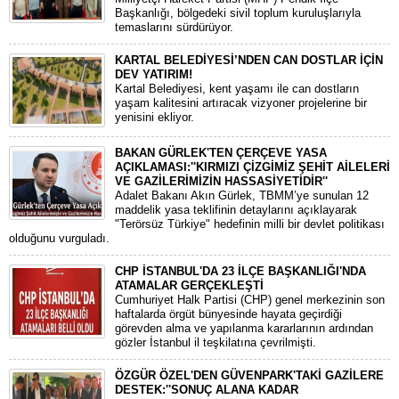
Başkanlığı, bölgedeki sivil toplum kuruluşlarıyla
temaslarını sürdürüyor.
KARTAL BELEDİYESİ’NDEN CAN DOSTLAR İÇİN
DEV YATIRIM!
Kartal Belediyesi, kent yaşamı ile can dostların
yaşam kalitesini artıracak vizyoner projelerine bir
yenisini ekliyor.
BAKAN GÜRLEK'TEN ÇERÇEVE YASA
AÇIKLAMASI:''KIRMIZI ÇİZGİMİZ ŞEHİT AİLELERİ
VE GAZİLERİMİZİN HASSASİYETİDİR''
Adalet Bakanı Akın Gürlek, TBMM’ye sunulan 12
maddelik yasa teklifinin detaylarını açıklayarak
"Terörsüz Türkiye" hedefinin milli bir devlet politikası
olduğunu vurguladı.
CHP İSTANBUL'DA 23 İLÇE BAŞKANLIĞI'NDA
ATAMALAR GERÇEKLEŞTİ
​Cumhuriyet Halk Partisi (CHP) genel merkezinin son
haftalarda örgüt bünyesinde hayata geçirdiği
görevden alma ve yapılanma kararlarının ardından
gözler İstanbul il teşkilatına çevrilmişti.
ÖZGÜR ÖZEL'DEN GÜVENPARK'TAKİ GAZİLERE
DESTEK:''SONUÇ ALANA KADAR