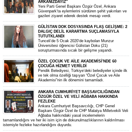
ARKANIZDAYIZ''
​Yeni Parti Genel Başkanı Özgür Özel, Ankara
Güvenpark’ta eylemlerini sürdüren şehit yakınları ve
gazileri ziyaret ederek destek mesajı verdi.
GÜLİSTAN DOK DOSYASINDA FLAŞ GELİŞME: 2
DALGIÇ DELİL KARARTMA SUÇLAMASIYLA
TUTUTKLANDI
​Tunceli’de 5 Ocak 2020’de kaybolan Munzur
Üniversitesi öğrencisi Gülistan Doku (21)
soruşturmasında sıcak bir gelişme yaşandı.
ÖZEL ÇOCUK VE AİLE AKADEMİSİ'NDE 60
ÇOCUĞA HİZMET VERİLDİ
Pendik Belediyesi, Türkiye’deki belediyeler içinde ilk
ve tek olma özelliği taşıyan “Özel Çocuk ve Aile
Akademisi”nin ilk dönemini tamamladı.
ANKARA CUMHURİYET BAŞSAVCILIĞINDAN
ÖZGÜR ÖZEL VE VELİ AĞBABA HAKKINDA
FEZLEKE
​Ankara Cumhuriyet Başsavcılığı, CHP Genel
Başkanı Özgür Özel ile CHP Malatya Milletvekili Veli
Ağbaba hakkındaki yasal incelemelerin
tamamlandığını ve her iki isim için de dokunulmazlıklarının kaldırılması
istemiyle fezleke hazırlandığını duyurdu.