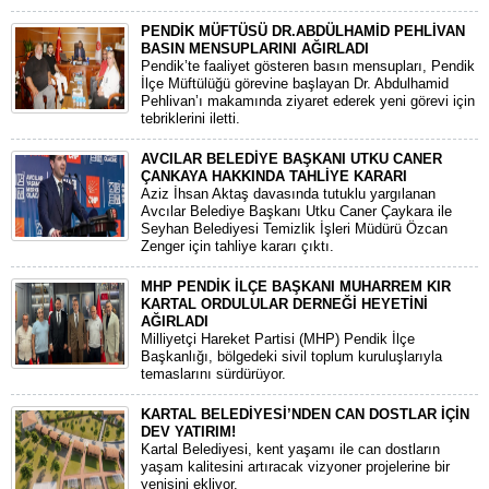
PENDİK MÜFTÜSÜ DR.ABDÜLHAMİD PEHLİVAN
BASIN MENSUPLARINI AĞIRLADI
​Pendik’te faaliyet gösteren basın mensupları, Pendik
İlçe Müftülüğü görevine başlayan Dr. Abdulhamid
Pehlivan’ı makamında ziyaret ederek yeni görevi için
tebriklerini iletti.
AVCILAR BELEDİYE BAŞKANI UTKU CANER
ÇANKAYA HAKKINDA TAHLİYE KARARI
​Aziz İhsan Aktaş davasında tutuklu yargılanan
Avcılar Belediye Başkanı Utku Caner Çaykara ile
Seyhan Belediyesi Temizlik İşleri Müdürü Özcan
Zenger için tahliye kararı çıktı.
MHP PENDİK İLÇE BAŞKANI MUHARREM KIR
KARTAL ORDULULAR DERNEĞİ HEYETİNİ
AĞIRLADI
​Milliyetçi Hareket Partisi (MHP) Pendik İlçe
Başkanlığı, bölgedeki sivil toplum kuruluşlarıyla
temaslarını sürdürüyor.
KARTAL BELEDİYESİ’NDEN CAN DOSTLAR İÇİN
DEV YATIRIM!
Kartal Belediyesi, kent yaşamı ile can dostların
yaşam kalitesini artıracak vizyoner projelerine bir
yenisini ekliyor.