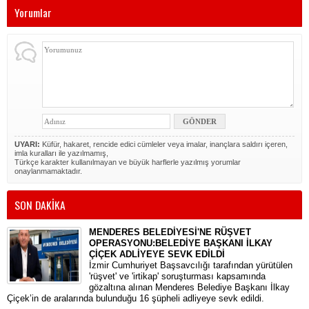
Yorumlar
UYARI:
Küfür, hakaret, rencide edici cümleler veya imalar, inançlara saldırı içeren,
imla kuralları ile yazılmamış,
Türkçe karakter kullanılmayan ve büyük harflerle yazılmış yorumlar
onaylanmamaktadır.
SON DAKİKA
MENDERES BELEDİYESİ'NE RÜŞVET
OPERASYONU:BELEDİYE BAŞKANI İLKAY
ÇİÇEK ADLİYEYE SEVK EDİLDİ
​İzmir Cumhuriyet Başsavcılığı tarafından yürütülen
'rüşvet' ve 'irtikap' soruşturması kapsamında
gözaltına alınan Menderes Belediye Başkanı İlkay
Çiçek’in de aralarında bulunduğu 16 şüpheli adliyeye sevk edildi.