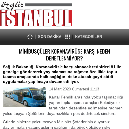
SON DAKİKA
KATEGORİLER
MİNİBÜSÇÜLER KORANAVİRÜSE KARŞI NEDEN
DENETLENMİYOR?
Sağlık Bakanlığı Koranavirüs'e karşı alınacak tedbirleri 81 ile
genelge göndererek yayımlamasına rağmen özellikle toplu
taşıma araçlarında halk sağlığını riske atacak gayri ciddi
uygulamalar yapılmaya devam ediliyor.
14 Mart 2020 Cumartesi 11:13
Kartal Pendik arasında yolcu taşımacılığı
yapan toplu taşıma araçları Belediyeler
tarafından dezenfkte edilmesine rağmen
yolcu taşıyan Şoförlerin duyarsızlıkları pes dedirtecek cinsten..
Günde binlerce yolcu taşıyan Minibüs Şoförlerinin duyarsız
davranmaları vatandaşların sağlığını da büyük ölçüde riske