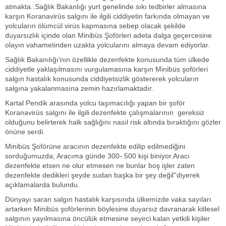
atmakta..Sağlık Bakanlığı yurt genelinde sıkı tedbirler almasına
karşın Koranavirüs salgını ile ilgili ciddiyetin farkında olmayan ve
yolcuların ölümcül virüs kapmasına sebep olacak şekilde
duyarsızlık içinde olan Minibüs Şoförleri adeta dalga geçercesine
olayın vahametinden uzakta yolcularını almaya devam ediyorlar.
Sağlık Bakanılığı'nın özellikle dezenfekte konusunda tüm ülkede
ciddiyetle yaklaşılmasını vurgulamasına karşın Minibüs şoförleri
salgın hastalık konusunda ciddiyetsizlik göstererek yolcuların
salgına yakalanmasına zemin hazırlamaktadır.
Kartal Pendik arasında yolcu taşımacılığı yapan bir şoför
Koranavirüs salgını ile ilgili dezenfekte çalışmalarının gereksiz
olduğunu belirterek halk sağlığını nasıl risk altında bıraktığını gözler
önüne serdi.
Minibüs Şoförüne aracının dezenfekte edilip edilmediğini
sorduğumuzda; Aracıma günde 300- 500 kişi biniyor.Aracı
dezenfekte etsen ne olur etmesen ne bunlar boş işler zaten
dezenfekte dedikleri şeyde sudan başka bir şey değil''diyerek
açıklamalarda bulundu.
Dünyayı saran salgın hastalık karşısında ülkemizde vaka sayıları
artarken Minibüs şoförlerinin böylesine duyarsız davranarak kitlesel
salgının yayılmasına öncülük etmesine seyirci kalan yetkili kişiler