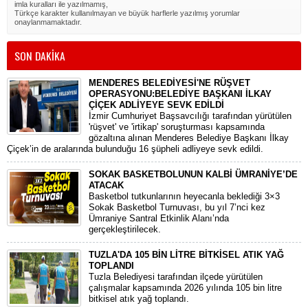
imla kuralları ile yazılmamış,
Türkçe karakter kullanılmayan ve büyük harflerle yazılmış yorumlar
onaylanmamaktadır.
SON DAKİKA
MENDERES BELEDİYESİ'NE RÜŞVET
OPERASYONU:BELEDİYE BAŞKANI İLKAY
ÇİÇEK ADLİYEYE SEVK EDİLDİ
​İzmir Cumhuriyet Başsavcılığı tarafından yürütülen
'rüşvet' ve 'irtikap' soruşturması kapsamında
gözaltına alınan Menderes Belediye Başkanı İlkay
Çiçek’in de aralarında bulunduğu 16 şüpheli adliyeye sevk edildi.
SOKAK BASKETBOLUNUN KALBİ ÜMRANİYE’DE
ATACAK
Basketbol tutkunlarının heyecanla beklediği 3×3
Sokak Basketbol Turnuvası, bu yıl 7’nci kez
Ümraniye Santral Etkinlik Alanı’nda
gerçekleştirilecek.
TUZLA'DA 105 BİN LİTRE BİTKİSEL ATIK YAĞ
TOPLANDI
Tuzla Belediyesi tarafından ilçede yürütülen
çalışmalar kapsamında 2026 yılında 105 bin litre
bitkisel atık yağ toplandı.