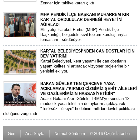
Zenger için tahliye kararı çıktı.
MHP PENDİK İLÇE BAŞKANI MUHARREM KIR
KARTAL ORDULULAR DERNEĞİ HEYETİNİ
AĞIRLADI
​Milliyetçi Hareket Partisi (MHP) Pendik İlçe
Başkanlığı, bölgedeki sivil toplum kuruluşlarıyla
temaslarını sürdürüyor.
KARTAL BELEDİYESİ’NDEN CAN DOSTLAR İÇİN
DEV YATIRIM!
Kartal Belediyesi, kent yaşamı ile can dostların
yaşam kalitesini artıracak vizyoner projelerine bir
yenisini ekliyor.
BAKAN GÜRLEK'TEN ÇERÇEVE YASA
AÇIKLAMASI:''KIRMIZI ÇİZGİMİZ ŞEHİT AİLELERİ
VE GAZİLERİMİZİN HASSASİYETİDİR''
Adalet Bakanı Akın Gürlek, TBMM’ye sunulan 12
maddelik yasa teklifinin detaylarını açıklayarak
"Terörsüz Türkiye" hedefinin milli bir devlet politikası
olduğunu vurguladı.
Geri
Ana Sayfa
Normal Görünüm
© 2016 Özgür İstanbul