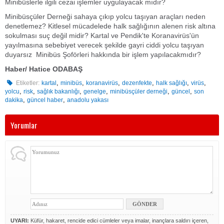
Minibüslerle ilgili cezai işlemler uygulayacak mıdır?
Minibüsçüler Derneği sahaya çıkıp yolcu taşıyan araçları neden
denetlemez? Kitlesel mücadelede halk sağlığının alenen risk altına
sokulması suç değil midir? Kartal ve Pendik'te Koranavirüs'ün
yayılmasına sebebiyet verecek şekilde gayri ciddi yolcu taşıyan
duyarsız Minibüs Şoförleri hakkında bir işlem yapılacakmıdır?
Haber/ Hatice ODABAŞ
,
,
,
,
,
,
Etiketler:
kartal
minibüs
koranavirüs
dezenfekte
halk sağlığı
virüs
,
,
,
,
,
,
yolcu
risk
sağlık bakanlığı
genelge
minibüsçüler derneği
güncel
son
,
,
dakika
güncel haber
anadolu yakası
Yorumlar
UYARI:
Küfür, hakaret, rencide edici cümleler veya imalar, inançlara saldırı içeren,