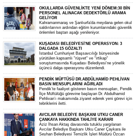
OKULLARDA GÜVENLİKTE YENİ DÖNEM:30 BİN
PERSONEL ALINACAK DEDEKTÖRLÜ ARAMA
GELİYOR
​Kahramanmaraş ve Şanlıurfa'da meydana gelen okul
saldırılarının ardından eğitim kurumlarındaki güvenlik
önlemleri baştan aşağı yenileniyor.
KUŞADASI BELEDİYESİ'NE OPERASYON: 3
DALGADA 15 GÖZALTI
​İstanbul Cumhuriyet Başsavcılığı bünyesinde
yürütülen kapsamlı "rüşvet" ve "irtikap"
soruşturmasında Kuşadası Belediyesi’ne yönelik
üçüncü dalga operasyonu düzenlendi.
PENDİK MÜFTÜSÜ DR.ABDÜLHAMİD PEHLİVAN
BASIN MENSUPLARINI AĞIRLADI
​Pendik’te faaliyet gösteren basın mensupları, Pendik
İlçe Müftülüğü görevine başlayan Dr. Abdulhamid
Pehlivan’ı makamında ziyaret ederek yeni görevi için
tebriklerini iletti.
AVCILAR BELEDİYE BAŞKANI UTKU CANER
ÇANKAYA HAKKINDA TAHLİYE KARARI
​Aziz İhsan Aktaş davasında tutuklu yargılanan
Avcılar Belediye Başkanı Utku Caner Çaykara ile
Seyhan Belediyesi Temizlik İşleri Müdürü Özcan