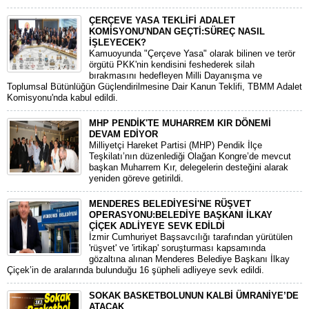
ÇERÇEVE YASA TEKLİFİ ADALET
KOMİSYONU'NDAN GEÇTİ:SÜREÇ NASIL
İŞLEYECEK?
​Kamuoyunda "Çerçeve Yasa" olarak bilinen ve terör
örgütü PKK'nin kendisini feshederek silah
bırakmasını hedefleyen Milli Dayanışma ve
Toplumsal Bütünlüğün Güçlendirilmesine Dair Kanun Teklifi, TBMM Adalet
Komisyonu'nda kabul edildi.
MHP PENDİK'TE MUHARREM KIR DÖNEMİ
DEVAM EDİYOR
​Milliyetçi Hareket Partisi (MHP) Pendik İlçe
Teşkilatı’nın düzenlediği Olağan Kongre’de mevcut
başkan Muharrem Kır, delegelerin desteğini alarak
yeniden göreve getirildi.
MENDERES BELEDİYESİ'NE RÜŞVET
OPERASYONU:BELEDİYE BAŞKANI İLKAY
ÇİÇEK ADLİYEYE SEVK EDİLDİ
​İzmir Cumhuriyet Başsavcılığı tarafından yürütülen
'rüşvet' ve 'irtikap' soruşturması kapsamında
gözaltına alınan Menderes Belediye Başkanı İlkay
Çiçek’in de aralarında bulunduğu 16 şüpheli adliyeye sevk edildi.
SOKAK BASKETBOLUNUN KALBİ ÜMRANİYE’DE
ATACAK