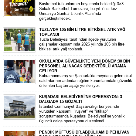
Basketbol tutkunlarının heyecanla beklediği 3×3
Sokak Basketbol Turnuvası, bu yıl 7’nci kez
Ümraniye Santral Etkinlik Alanı’nda
gerçekleştirilecek.
TUZLA'DA 105 BİN LİTRE BİTKİSEL ATIK YAĞ
TOPLANDI
Tuzla Belediyesi tarafından ilçede yürütülen
çalışmalar kapsamında 2026 yılında 105 bin litre
bitkisel atık yağ toplandı.
OKULLARDA GÜVENLİKTE YENİ DÖNEM:30 BİN
PERSONEL ALINACAK DEDEKTÖRLÜ ARAMA
GELİYOR
​Kahramanmaraş ve Şanlıurfa'da meydana gelen okul
saldırılarının ardından eğitim kurumlarındaki güvenlik
önlemleri baştan aşağı yenileniyor.
KUŞADASI BELEDİYESİ'NE OPERASYON: 3
DALGADA 15 GÖZALTI
​İstanbul Cumhuriyet Başsavcılığı bünyesinde
yürütülen kapsamlı "rüşvet" ve "irtikap"
soruşturmasında Kuşadası Belediyesi’ne yönelik
üçüncü dalga operasyonu düzenlendi.
PENDİK MÜFTÜSÜ DR.ABDÜLHAMİD PEHLİVAN