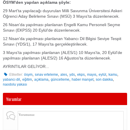
ÖSYM'den yapılan açıklama şöyle:
29 Mart'ta yapılacağı duyurulan Milli Savunma Üniversitesi Askeri
Öğrenci Aday Belirleme Sınavı (MSÜ) 3 Mayıs'ta düzenlenecek.
26 Nisan'da yapılması planlanan Engelli Kamu Personeli Seçme
Sınavı (EKPSS) 20 Eylül'de düzenlenecek.
12 Nisan'da yapılması planlanan Yabancı Dil Bilgisi Seviye Tespit
Sınavı (YDS/1), 17 Mayıs'ta gerçekleştirilecek.
3 Mayıs'ta yapılması planlanan (ALES/1) 10 Mayıs'ta, 20 Eylül'de
yapılması planlanan (ALES/2) 16 Ağustos'ta düzenlenecek.
AYRINTILAR GELİYOR...
,
,
,
,
,
,
,
,
Etiketler:
ösym
sınav erteleme
ales
yds
ekps
mayıs
eylül
kamu
,
,
,
,
,
,
yabancı dil
eğitim
açıklama
güncelleme
haber manşet
son dakika
naodolu yakası
Yorumlar