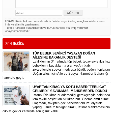
UYARI:
Küfür, hakaret, rencide edici cümleler veya imalar, inançlara saldırı içeren,
imla kuralları ile yazılmamış,
Türkçe karakter kullanılmayan ve büyük harflerle yazılmış yorumlar
onaylanmamaktadır.
SON DAKİKA
TÜP BEBEK SEVİNCİ YAŞAYAN DOĞAN
AİLESİNE BAKANLIK DESTEĞİ
​Evliliklerinin 34. yılında tüp bebek tedavisiyle ikiz kız
bebeklerini kucaklarına alan ve Anıtkabir
ziyaretleriyle sosyal medyada büyük beğeni toplayan
Doğan ailesi için Aile ve Sosyal Hizmetler Bakanlığı
harekete geçti.
UYAP'TAN KİRACIYA KÖTÜ HABER:''TEBLİGAT
GELMEDİ'' SAVUNMASI MAHKEMEDEN DÖNDÜ
​İstanbul’da kirasını ödemediği gerekçesiyle hakkında
icra takibi başlatılan bir kiracının “Ödeme emri elime
ulaşmadı, takipten geç haberdar oldum” diyerek
yaptığı usulsüz tebligat itirazı, İstinaf Mahkemesi’nin
dikkat çekici kararıyla sonuçsuz kaldı.