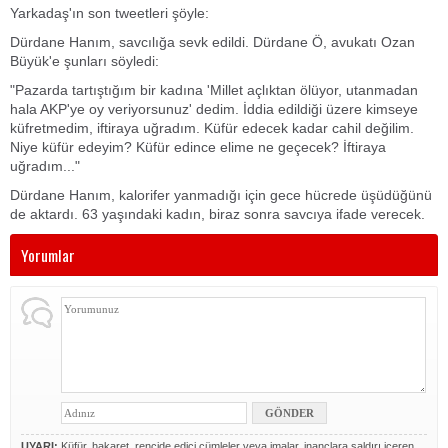
Yarkadaş'ın son tweetleri şöyle:
Dürdane Hanım, savcılığa sevk edildi. Dürdane Ö, avukatı Ozan
Büyük'e şunları söyledi:
"Pazarda tartıştığım bir kadına 'Millet açlıktan ölüyor, utanmadan
hala AKP'ye oy veriyorsunuz' dedim. İddia edildiği üzere kimseye
küfretmedim, iftiraya uğradım. Küfür edecek kadar cahil değilim.
Niye küfür edeyim? Küfür edince elime ne geçecek? İftiraya
uğradım..."
Dürdane Hanım, kalorifer yanmadığı için gece hücrede üşüdüğünü
de aktardı. 63 yaşındaki kadın, biraz sonra savcıya ifade verecek.
Yorumlar
UYARI:
Küfür, hakaret, rencide edici cümleler veya imalar, inançlara saldırı içeren,