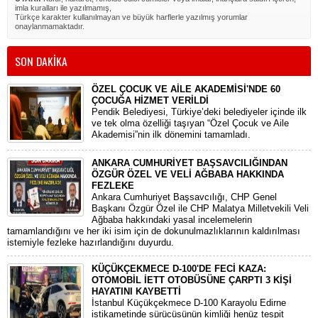
imla kuralları ile yazılmamış,
Türkçe karakter kullanılmayan ve büyük harflerle yazılmış yorumlar
onaylanmamaktadır.
SON DAKİKA
ÖZEL ÇOCUK VE AİLE AKADEMİSİ'NDE 60
ÇOCUĞA HİZMET VERİLDİ
Pendik Belediyesi, Türkiye’deki belediyeler içinde ilk
ve tek olma özelliği taşıyan “Özel Çocuk ve Aile
Akademisi”nin ilk dönemini tamamladı.
ANKARA CUMHURİYET BAŞSAVCILIĞINDAN
ÖZGÜR ÖZEL VE VELİ AĞBABA HAKKINDA
FEZLEKE
​Ankara Cumhuriyet Başsavcılığı, CHP Genel
Başkanı Özgür Özel ile CHP Malatya Milletvekili Veli
Ağbaba hakkındaki yasal incelemelerin
tamamlandığını ve her iki isim için de dokunulmazlıklarının kaldırılması
istemiyle fezleke hazırlandığını duyurdu.
KÜÇÜKÇEKMECE D-100'DE FECİ KAZA:
OTOMOBİL İETT OTOBÜSÜNE ÇARPTI 3 KİŞİ
HAYATINI KAYBETTİ
​İstanbul Küçükçekmece D-100 Karayolu Edirne
istikametinde sürücüsünün kimliği henüz tespit