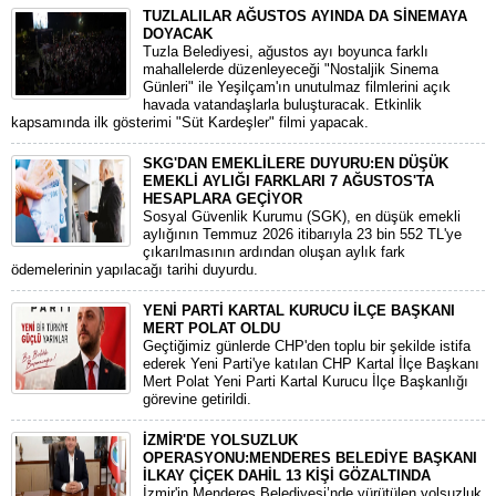
TUZLALILAR AĞUSTOS AYINDA DA SİNEMAYA
DOYACAK
Tuzla Belediyesi, ağustos ayı boyunca farklı
mahallelerde düzenleyeceği "Nostaljik Sinema
Günleri" ile Yeşilçam'ın unutulmaz filmlerini açık
havada vatandaşlarla buluşturacak. Etkinlik
kapsamında ilk gösterimi "Süt Kardeşler" filmi yapacak.
SKG'DAN EMEKLİLERE DUYURU:EN DÜŞÜK
EMEKLİ AYLIĞI FARKLARI 7 AĞUSTOS'TA
HESAPLARA GEÇİYOR
​Sosyal Güvenlik Kurumu (SGK), en düşük emekli
aylığının Temmuz 2026 itibarıyla 23 bin 552 TL'ye
çıkarılmasının ardından oluşan aylık fark
ödemelerinin yapılacağı tarihi duyurdu.
YENİ PARTİ KARTAL KURUCU İLÇE BAŞKANI
MERT POLAT OLDU
Geçtiğimiz günlerde CHP'den toplu bir şekilde istifa
ederek Yeni Parti'ye katılan CHP Kartal İlçe Başkanı
Mert Polat Yeni Parti Kartal Kurucu İlçe Başkanlığı
görevine getirildi.
İZMİR'DE YOLSUZLUK
OPERASYONU:MENDERES BELEDİYE BAŞKANI
İLKAY ÇİÇEK DAHİL 13 KİŞİ GÖZALTINDA
​İzmir'in Menderes Belediyesi’nde yürütülen yolsuzluk