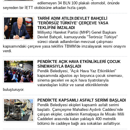
edilemeyen 34 BLN 100 plakalı otomobil, önünde
seyreden bir İETT otobüsüne arkadan hızla çarptı.
TARİHİ ADIM ATILDI:DEVLET BAHÇELİ
'TERÖRSÜZ TÜRKİYE' ÇERÇEVE YASA
TEKLİFİNİ İMZALADI
​Milliyetçi Hareket Partisi (MHP) Genel Başkanı
Devlet Bahçeli, kamuoyunda "Terörsüz Türkiye"
süreci olarak adlandırılan mevzuat çalışması
kapsamındaki çerçeve yasa teklifini TBMM'de imzalayarak resmi onayını
verdi.
PENDİK'TE AÇIK HAVA ETKİNLİKLERİ ÇOCUK
SİNEMASIYLA BAŞLADI
Pendik Belediyesi, “Açık Hava Yaz Etkinlikleri”
kapsamında ağustos ayı boyunca çocuk sineması,
sinema geceleri ve açık hava tiyatrolarıyla
vatandaşları kültür ve sanat etkinliklerinde
buluşturuyor.
PENDİK'TE KAPSAMLI ASFALT SERİMİ BAŞLADI
Pendik Belediyesi ekipleri kapsamlı asfalt serimi
başlattı. Çamçeşme Mahallesi Aydınlı Caddesi’nde
çalışan ekipler, caddenin Kemalpaşa ile Misakı Milli
Caddeleri arasında kalan yaklaşık 400 metrelik
bölümü ile caddeye bağlı ara sokakları asfaltlıyor.