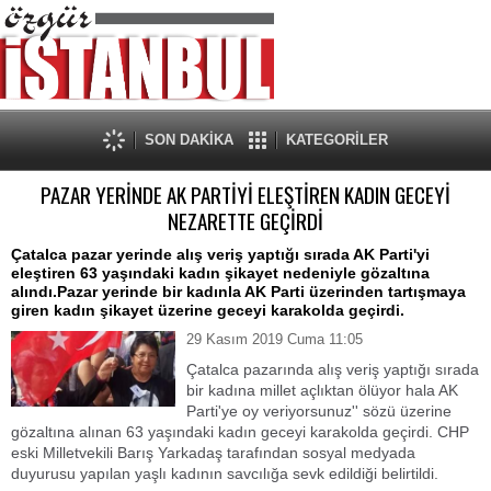
SON DAKİKA
KATEGORİLER
PAZAR YERİNDE AK PARTİYİ ELEŞTİREN KADIN GECEYİ
NEZARETTE GEÇİRDİ
Çatalca pazar yerinde alış veriş yaptığı sırada AK Parti'yi
eleştiren 63 yaşındaki kadın şikayet nedeniyle gözaltına
alındı.Pazar yerinde bir kadınla AK Parti üzerinden tartışmaya
giren kadın şikayet üzerine geceyi karakolda geçirdi.
29 Kasım 2019 Cuma 11:05
Çatalca pazarında alış veriş yaptığı sırada
bir kadına millet açlıktan ölüyor hala AK
Parti'ye oy veriyorsunuz'' sözü üzerine
gözaltına alınan 63 yaşındaki kadın geceyi karakolda geçirdi. CHP
eski Milletvekili Barış Yarkadaş tarafından sosyal medyada
duyurusu yapılan yaşlı kadının savcılığa sevk edildiği belirtildi.