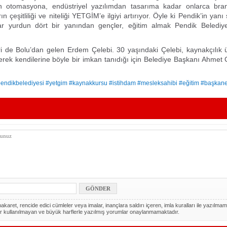
an otomasyona, endüstriyel yazılımdan tasarıma kadar onlarca bra
rın çeşitliliği ve niteliği YETGİM’e ilgiyi artırıyor. Öyle ki Pendik’in yanı
ar yurdun dört bir yanından gençler, eğitim almak Pendik Beledi
i de Bolu’dan gelen Erdem Çelebi. 30 yaşındaki Çelebi, kaynakçılık 
rterek kendilerine böyle bir imkan tanıdığı için Belediye Başkanı Ahmet 
endikbelediyesi #yetgim #kaynakkursu #istihdam #mesleksahibi #eğitim #başkan
akaret, rencide edici cümleler veya imalar, inançlara saldırı içeren, imla kuralları ile yazılmam
r kullanılmayan ve büyük harflerle yazılmış yorumlar onaylanmamaktadır.