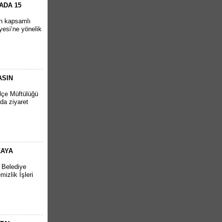
ADA 15
en kapsamlı
yesi’ne yönelik
ASIN
İlçe Müftülüğü
da ziyaret
KAYA
r Belediye
izlik İşleri