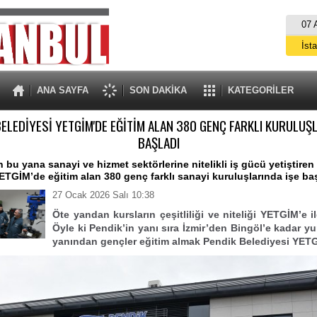
07 
İst
A
ANA SAYFA
SON DAKİKA
KATEGORİLER
ELEDİYESİ YETGİM'DE EĞİTİM ALAN 380 GENÇ FARKLI KURULUŞ
BAŞLADI
n bu yana sanayi ve hizmet sektörlerine nitelikli iş gücü yetiştire
ETGİM’de eğitim alan 380 genç farklı sanayi kuruluşlarında işe baş
27 Ocak 2026 Salı 10:38
Öte yandan
kursların çeşitliliği ve niteliği YETGİM’e ilg
Öyle ki Pendik’in yanı sıra İzmir’den Bingöl’e kadar yu
yanından gençler eğitim almak Pendik Belediyesi YETG