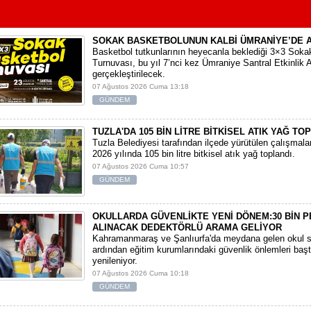
SOKAK BASKETBOLUNUN KALBİ ÜMRANİYE’DE 
Basketbol tutkunlarının heyecanla beklediği 3×3 Soka
Turnuvası, bu yıl 7’nci kez Ümraniye Santral Etkinlik 
gerçekleştirilecek.
07 Ağustos 2026 Cuma 13:18
GÜNDEM
TUZLA'DA 105 BİN LİTRE BİTKİSEL ATIK YAĞ TO
Tuzla Belediyesi tarafından ilçede yürütülen çalışmal
2026 yılında 105 bin litre bitkisel atık yağ toplandı.
07 Ağustos 2026 Cuma 10:57
GÜNDEM
OKULLARDA GÜVENLİKTE YENİ DÖNEM:30 BİN 
ALINACAK DEDEKTÖRLÜ ARAMA GELİYOR
​Kahramanmaraş ve Şanlıurfa'da meydana gelen okul sa
ardından eğitim kurumlarındaki güvenlik önlemleri baş
yenileniyor.
07 Ağustos 2026 Cuma 10:18
GÜNDEM