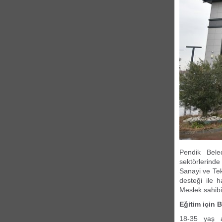
Pendik Bele
sektörlerinde
Sanayi ve Tek
desteği ile 
Meslek sahibi
Eğitim için 
18-35 yaş a