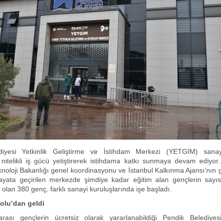
diyesi Yetkinlik Geliştirme ve İstihdam Merkezi (YETGİM) sana
 nitelikli iş gücü yetiştirerek istihdama katkı sunmaya devam ediyor
noloji Bakanlığı genel koordinasyonu ve İstanbul Kalkınma Ajansı’nın
hayata geçirilen merkezde şimdiye kadar eğitim alan gençlerin sayıs
 olan 380 genç, farklı sanayi kuruluşlarında işe başladı.
Bolu’dan geldi
rası gençlerin ücretsiz olarak yararlanabildiği Pendik Belediye