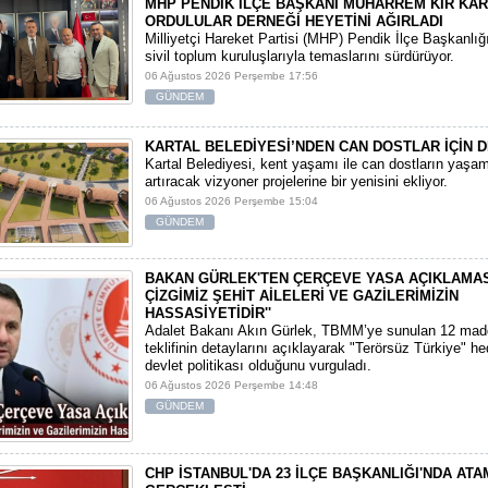
MHP PENDİK İLÇE BAŞKANI MUHARREM KIR KA
ORDULULAR DERNEĞİ HEYETİNİ AĞIRLADI
​Milliyetçi Hareket Partisi (MHP) Pendik İlçe Başkanlığ
sivil toplum kuruluşlarıyla temaslarını sürdürüyor.
06 Ağustos 2026 Perşembe 17:56
GÜNDEM
KARTAL BELEDİYESİ’NDEN CAN DOSTLAR İÇİN D
Kartal Belediyesi, kent yaşamı ile can dostların yaşam 
artıracak vizyoner projelerine bir yenisini ekliyor.
06 Ağustos 2026 Perşembe 15:04
GÜNDEM
BAKAN GÜRLEK'TEN ÇERÇEVE YASA AÇIKLAMASI:
ÇİZGİMİZ ŞEHİT AİLELERİ VE GAZİLERİMİZİN
HASSASİYETİDİR''
Adalet Bakanı Akın Gürlek, TBMM’ye sunulan 12 mad
teklifinin detaylarını açıklayarak "Terörsüz Türkiye" hede
devlet politikası olduğunu vurguladı.
06 Ağustos 2026 Perşembe 14:48
GÜNDEM
CHP İSTANBUL'DA 23 İLÇE BAŞKANLIĞI'NDA AT