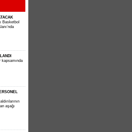
ATACAK
k Basketbol
Alanı’nda
PLANDI
ar kapsamında
PERSONEL
ldırılarının
tan aşağı