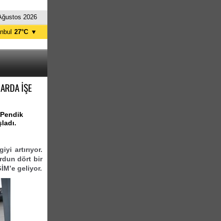
Ağustos 2026
anbul
27°C
▼
nkara
32°C
LARDA İŞE
n Pendik
ladı.
iyi artırıyor.
rdun dört bir
İM’e geliyor.