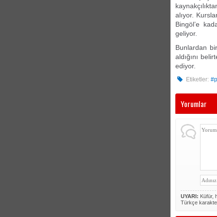
kaynakçılıkt
alıyor. Kursla
Bingöl’e kad
geliyor.
Bunlardan bir
aldığını beli
ediyor.
Etiketler:
#p
Yorumlar
UYARI:
Küfür, h
Türkçe karakte