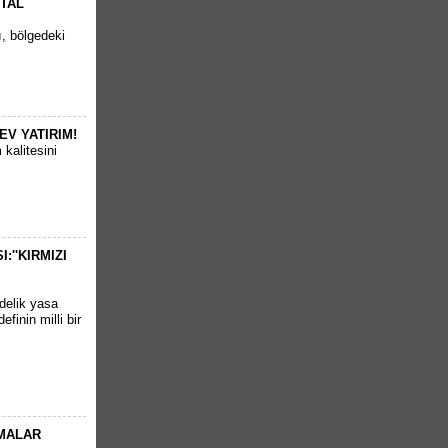
RTAL
ı, bölgedeki
EV YATIRIM!
kalitesini
''KIRMIZI
delik yasa
finin milli bir
AMALAR