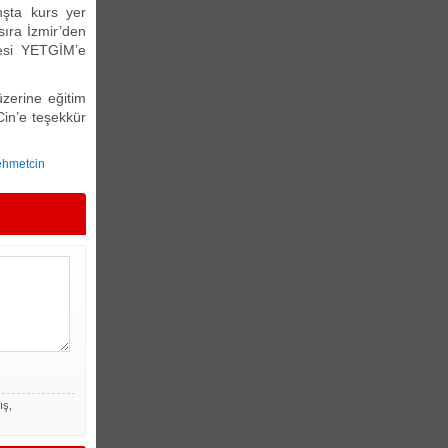
nşta kurs yer
 sıra İzmir’den
yesi YETGİM’e
üzerine eğitim
Cin’e teşekkür
ehmetcin
ış,