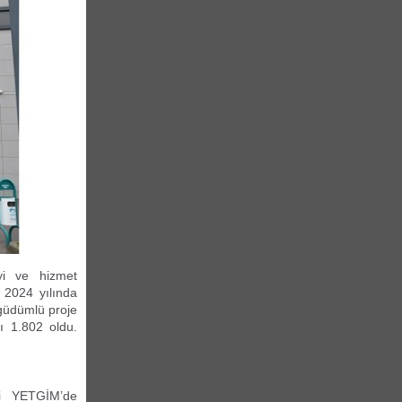
yi ve hizmet
. 2024 yılında
 güdümlü proje
ı 1.802 oldu.
si YETGİM’de