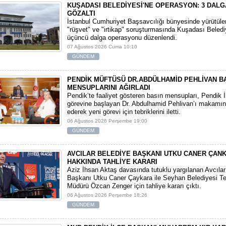
KUŞADASI BELEDİYESİ'NE OPERASYON: 3 DALG
GÖZALTI
​İstanbul Cumhuriyet Başsavcılığı bünyesinde yürütül
"rüşvet" ve "irtikap" soruşturmasında Kuşadası Beledi
üçüncü dalga operasyonu düzenlendi.
07 Ağustos 2026 Cuma 10:10
GÜNDEM
PENDİK MÜFTÜSÜ DR.ABDÜLHAMİD PEHLİVAN B
MENSUPLARINI AĞIRLADI
​Pendik’te faaliyet gösteren basın mensupları, Pendik 
görevine başlayan Dr. Abdulhamid Pehlivan’ı makamın
ederek yeni görevi için tebriklerini iletti.
06 Ağustos 2026 Perşembe 19:00
GÜNDEM
AVCILAR BELEDİYE BAŞKANI UTKU CANER ÇAN
HAKKINDA TAHLİYE KARARI
​Aziz İhsan Aktaş davasında tutuklu yargılanan Avcıla
Başkanı Utku Caner Çaykara ile Seyhan Belediyesi Tem
Müdürü Özcan Zenger için tahliye kararı çıktı.
06 Ağustos 2026 Perşembe 18:26
GÜNDEM