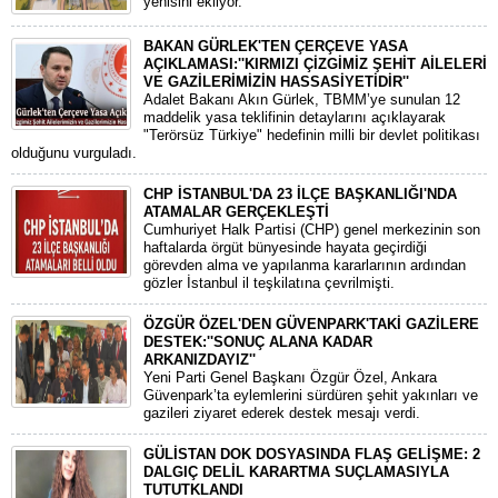
yenisini ekliyor.
BAKAN GÜRLEK'TEN ÇERÇEVE YASA
AÇIKLAMASI:''KIRMIZI ÇİZGİMİZ ŞEHİT AİLELERİ
VE GAZİLERİMİZİN HASSASİYETİDİR''
Adalet Bakanı Akın Gürlek, TBMM’ye sunulan 12
maddelik yasa teklifinin detaylarını açıklayarak
"Terörsüz Türkiye" hedefinin milli bir devlet politikası
olduğunu vurguladı.
CHP İSTANBUL'DA 23 İLÇE BAŞKANLIĞI'NDA
ATAMALAR GERÇEKLEŞTİ
​Cumhuriyet Halk Partisi (CHP) genel merkezinin son
haftalarda örgüt bünyesinde hayata geçirdiği
görevden alma ve yapılanma kararlarının ardından
gözler İstanbul il teşkilatına çevrilmişti.
ÖZGÜR ÖZEL'DEN GÜVENPARK'TAKİ GAZİLERE
DESTEK:''SONUÇ ALANA KADAR
ARKANIZDAYIZ''
​Yeni Parti Genel Başkanı Özgür Özel, Ankara
Güvenpark’ta eylemlerini sürdüren şehit yakınları ve
gazileri ziyaret ederek destek mesajı verdi.
GÜLİSTAN DOK DOSYASINDA FLAŞ GELİŞME: 2
DALGIÇ DELİL KARARTMA SUÇLAMASIYLA
TUTUTKLANDI