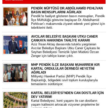
PENDİK MÜFTÜSÜ DR.ABDÜLHAMİD PEHLİVAN
BASIN MENSUPLARINI AĞIRLADI
​Pendik’te faaliyet gösteren basın mensupları, Pendik
İlçe Müftülüğü görevine başlayan Dr. Abdulhamid
Pehlivan’ı makamında ziyaret ederek yeni görevi için
tebriklerini iletti.
AVCILAR BELEDİYE BAŞKANI UTKU CANER
ÇANKAYA HAKKINDA TAHLİYE KARARI
​Aziz İhsan Aktaş davasında tutuklu yargılanan
Avcılar Belediye Başkanı Utku Caner Çaykara ile
Seyhan Belediyesi Temizlik İşleri Müdürü Özcan
Zenger için tahliye kararı çıktı.
MHP PENDİK İLÇE BAŞKANI MUHARREM KIR
KARTAL ORDULULAR DERNEĞİ HEYETİNİ
AĞIRLADI
​Milliyetçi Hareket Partisi (MHP) Pendik İlçe
Başkanlığı, bölgedeki sivil toplum kuruluşlarıyla
temaslarını sürdürüyor.
KARTAL BELEDİYESİ’NDEN CAN DOSTLAR İÇİN
DEV YATIRIM!
Kartal Belediyesi, kent yaşamı ile can dostların
yaşam kalitesini artıracak vizyoner projelerine bir