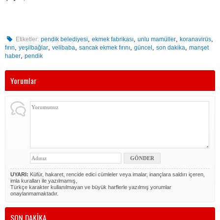
,
,
,
,
Etiketler:
pendik belediyesi
ekmek fabrikası
unlu mamüller
koranavirüs
,
,
,
,
,
,
fırın
yeşilbağlar
velibaba
sancak ekmek fırını
güncel
son dakika
manşet
,
haber
pendik
Yorumlar
UYARI:
Küfür, hakaret, rencide edici cümleler veya imalar, inançlara saldırı içeren,
imla kuralları ile yazılmamış,
Türkçe karakter kullanılmayan ve büyük harflerle yazılmış yorumlar
onaylanmamaktadır.
SON DAKİKA