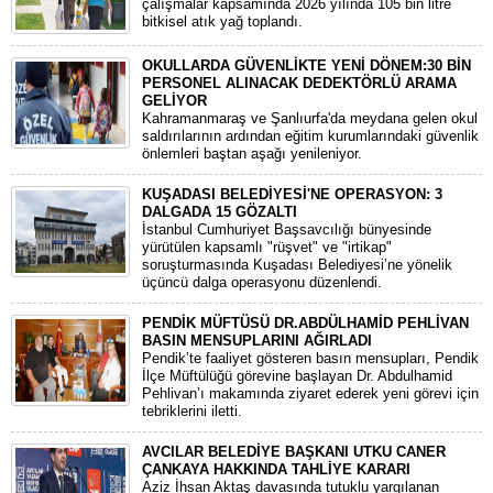
çalışmalar kapsamında 2026 yılında 105 bin litre
bitkisel atık yağ toplandı.
OKULLARDA GÜVENLİKTE YENİ DÖNEM:30 BİN
PERSONEL ALINACAK DEDEKTÖRLÜ ARAMA
GELİYOR
​Kahramanmaraş ve Şanlıurfa'da meydana gelen okul
saldırılarının ardından eğitim kurumlarındaki güvenlik
önlemleri baştan aşağı yenileniyor.
KUŞADASI BELEDİYESİ'NE OPERASYON: 3
DALGADA 15 GÖZALTI
​İstanbul Cumhuriyet Başsavcılığı bünyesinde
yürütülen kapsamlı "rüşvet" ve "irtikap"
soruşturmasında Kuşadası Belediyesi’ne yönelik
üçüncü dalga operasyonu düzenlendi.
PENDİK MÜFTÜSÜ DR.ABDÜLHAMİD PEHLİVAN
BASIN MENSUPLARINI AĞIRLADI
​Pendik’te faaliyet gösteren basın mensupları, Pendik
İlçe Müftülüğü görevine başlayan Dr. Abdulhamid
Pehlivan’ı makamında ziyaret ederek yeni görevi için
tebriklerini iletti.
AVCILAR BELEDİYE BAŞKANI UTKU CANER
ÇANKAYA HAKKINDA TAHLİYE KARARI
​Aziz İhsan Aktaş davasında tutuklu yargılanan