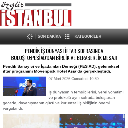
SON DAKİKA
KATEGORİLER
PENDİK İŞ DÜNYASI İFTAR SOFRASINDA
BULUŞTU:PESİAD'DAN BİRLİK VE BERABERLİK MESAJI
​Pendik Sanayici ve İşadamları Derneği (PESİAD), geleneksel
iftar programını Movenpick Hotel Asia’da gerçekleştirdi.
07 Mart 2026 Cumartesi 10:30
İş dünyasının temsilcilerini, yerel yönetimi
ve protokolü aynı sofrada buluşturan
gecede, dayanışmanın gücü ve kurumsal iş birliğinin önemi
vurgulandı.