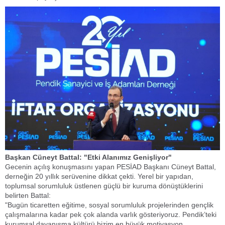
​Başkan Cüneyt Battal: "Etki Alanımız Genişliyor"
​Gecenin açılış konuşmasını yapan PESİAD Başkanı Cüneyt Battal,
derneğin 20 yıllık serüvenine dikkat çekti. Yerel bir yapıdan,
toplumsal sorumluluk üstlenen güçlü bir kuruma dönüştüklerini
belirten Battal:
​"Bugün ticaretten eğitime, sosyal sorumluluk projelerinden gençlik
çalışmalarına kadar pek çok alanda varlık gösteriyoruz. Pendik’teki
kurumsal dayanışma kültürü bizim en büyük motivasyon