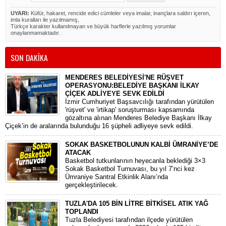
UYARI:
Küfür, hakaret, rencide edici cümleler veya imalar, inançlara saldırı içeren,
imla kuralları ile yazılmamış,
Türkçe karakter kullanılmayan ve büyük harflerle yazılmış yorumlar
onaylanmamaktadır.
SON DAKİKA
MENDERES BELEDİYESİ'NE RÜŞVET
OPERASYONU:BELEDİYE BAŞKANI İLKAY
ÇİÇEK ADLİYEYE SEVK EDİLDİ
​İzmir Cumhuriyet Başsavcılığı tarafından yürütülen
'rüşvet' ve 'irtikap' soruşturması kapsamında
gözaltına alınan Menderes Belediye Başkanı İlkay
Çiçek’in de aralarında bulunduğu 16 şüpheli adliyeye sevk edildi.
SOKAK BASKETBOLUNUN KALBİ ÜMRANİYE’DE
ATACAK
Basketbol tutkunlarının heyecanla beklediği 3×3
Sokak Basketbol Turnuvası, bu yıl 7’nci kez
Ümraniye Santral Etkinlik Alanı’nda
gerçekleştirilecek.
TUZLA'DA 105 BİN LİTRE BİTKİSEL ATIK YAĞ
TOPLANDI
Tuzla Belediyesi tarafından ilçede yürütülen