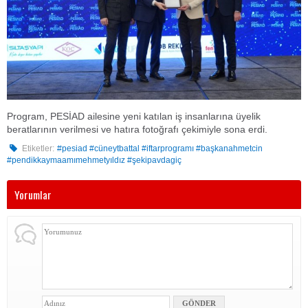
​Program, PESİAD ailesine yeni katılan iş insanlarına üyelik
beratlarının verilmesi ve hatıra fotoğrafı çekimiyle sona erdi.
Etiketler:
#pesiad #cüneytbattal #iftarprogramı #başkanahmetcin
#pendikkaymaamımehmetyıldız #şekipavdagiç
Yorumlar