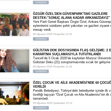
GÜNDEM
ÖZGÜR ÖZEL'DEN GÜVENPARK'TAKİ GAZİLERE
DESTEK:''SONUÇ ALANA KADAR ARKANIZDAYIZ''
​Yeni Parti Genel Başkanı Özgür Özel, Ankara Güvenpa
eylemlerini sürdüren şehit yakınları ve gazileri ziyare
mesajı verdi.
06 Ağustos 2026 Perşembe 12:51
GÜNDEM
GÜLİSTAN DOK DOSYASINDA FLAŞ GELİŞME: 2 D
KARARTMA SUÇLAMASIYLA TUTUTKLANDI
​Tunceli’de 5 Ocak 2020’de kaybolan Munzur Üniversite
Gülistan Doku (21) soruşturmasında sıcak bir gelişme
06 Ağustos 2026 Perşembe 11:26
GÜNDEM
ÖZEL ÇOCUK VE AİLE AKADEMİSİ'NDE 60 ÇOCU
VERİLDİ
Pendik Belediyesi, Türkiye’deki belediyeler içinde ilk 
özelliği taşıyan “Özel Çocuk ve Aile Akademisi”nin ilk
tamamladı.
05 Ağustos 2026 Çarşamba 15:12
GÜNDEM