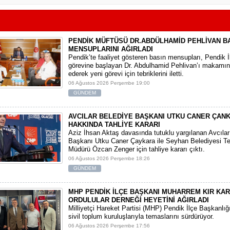
PENDİK MÜFTÜSÜ DR.ABDÜLHAMİD PEHLİVAN B
MENSUPLARINI AĞIRLADI
​Pendik’te faaliyet gösteren basın mensupları, Pendik 
görevine başlayan Dr. Abdulhamid Pehlivan’ı makamın
ederek yeni görevi için tebriklerini iletti.
06 Ağustos 2026 Perşembe 19:00
GÜNDEM
AVCILAR BELEDİYE BAŞKANI UTKU CANER ÇAN
HAKKINDA TAHLİYE KARARI
​Aziz İhsan Aktaş davasında tutuklu yargılanan Avcıla
Başkanı Utku Caner Çaykara ile Seyhan Belediyesi Tem
Müdürü Özcan Zenger için tahliye kararı çıktı.
06 Ağustos 2026 Perşembe 18:26
GÜNDEM
MHP PENDİK İLÇE BAŞKANI MUHARREM KIR KA
ORDULULAR DERNEĞİ HEYETİNİ AĞIRLADI
​Milliyetçi Hareket Partisi (MHP) Pendik İlçe Başkanlığ
sivil toplum kuruluşlarıyla temaslarını sürdürüyor.
06 Ağustos 2026 Perşembe 17:56