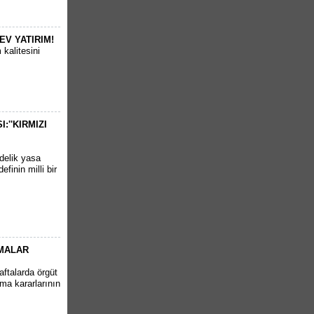
EV YATIRIM!
kalitesini
''KIRMIZI
delik yasa
finin milli bir
AMALAR
aftalarda örgüt
ma kararlarının