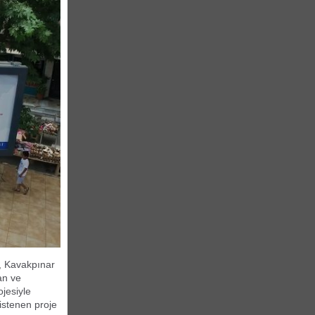
, Kavakpınar
an ve
ojesiyle
istenen proje