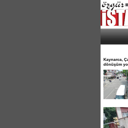
Kaynarca, Ça
dönüşüm yolu