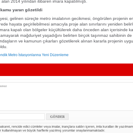
n alan 2014 yılından itibaren imara kapatılmıştı.
kamu yararı gözetildi
yesi, gelinen süreçte metro imalatının gecikmesi, öngörülen projenin en
rede hayata geçirilebilmesi amacıyla proje alan sınırlarını yeniden belir
 imara kapalı olan bölgeler küçültülerek daha önceden alan içerisinde k
namayarak mağduriyet yaşadığını belirten birçok taşınmaz sahibinin de
andaşların ve kamunun çıkarları gözetilerek alınan kararla projenin uygul
oldu.
ndik Metro İstasyonlarına Yeni Düzenleme
akaret, rencide edici cümleler veya imalar, inançlara saldırı içeren, imla kuralları ile yazılmam
r kullanılmayan ve büyük harflerle yazılmış yorumlar onaylanmamaktadır.