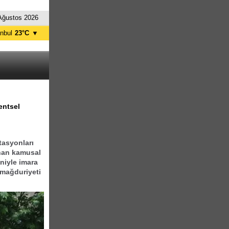
Ağustos 2026
anbul
23°C
▼
nkara
22°C
entsel
tasyonları
nan kamusal
eniyle imara
 mağduriyeti