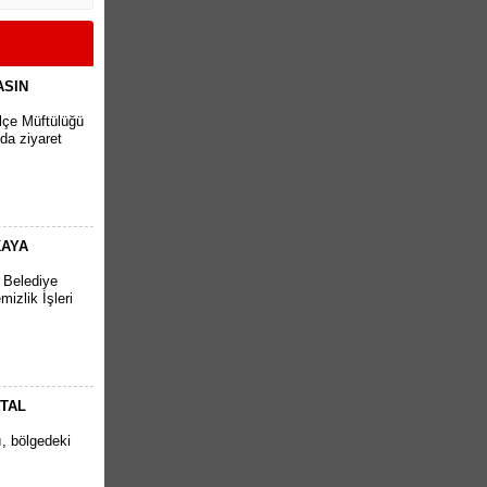
ASIN
İlçe Müftülüğü
da ziyaret
KAYA
r Belediye
izlik İşleri
RTAL
ı, bölgedeki