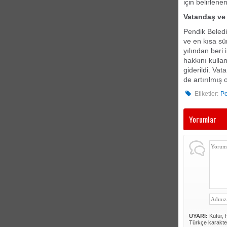
için belirlene
Vatandaş ve 
Pendik Beledi
ve en kısa sü
yılından beri
hakkını kulla
giderildi. Vat
de artırılmış 
Etiketler:
Pe
Yorumlar
UYARI:
Küfür, h
Türkçe karakte