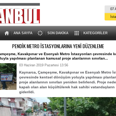
07 
İst
A
ANA SAYFA
SON DAKİKA
KATEGORİLER
PENDİK METRO İSTASYONLARINA YENİ DÜZENLEME
mçeşme, Kavakpınar ve Esenyalı Metro İstasyonları çevresinde k
yla yapılması planlanan kamusal proje alanlarının sınırları...
03 Haziran 2019 Pazartesi 13:56
Kaynarca, Çamçeşme, Kavakpınar ve Esenyalı Metro İs
çevresinde kentsel dönüşüm yoluyla yapılması planla
proje alanlarının sınırları yeniden belirlendi. Proje ned
kapalı olan alan küçültülerek hak sahibi vatandaşların
giderildi.