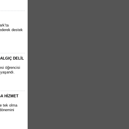
rk’ta
t ederek destek
ALGIÇ DELİL
si öğrencisi
 yaşandı.
ĞA HİZMET
ve tek olma
 dönemini