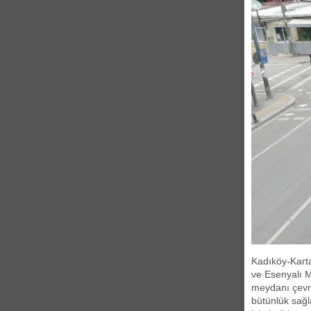
Kadıköy-Kart
ve Esenyalı M
meydanı çevrel
bütünlük sağl