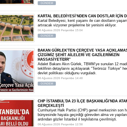
GÜNDEM
KARTAL BELEDİYESİ’NDEN CAN DOSTLAR İÇİN D
Kartal Belediyesi, kent yaşamı ile can dostların yaşam 
artıracak vizyoner projelerine bir yenisini ekliyor.
06 Ağustos 2026 Perşembe 15:04
GÜNDEM
BAKAN GÜRLEK'TEN ÇERÇEVE YASA AÇIKLAMASI:
ÇİZGİMİZ ŞEHİT AİLELERİ VE GAZİLERİMİZİN
HASSASİYETİDİR''
Adalet Bakanı Akın Gürlek, TBMM’ye sunulan 12 mad
teklifinin detaylarını açıklayarak "Terörsüz Türkiye" hede
devlet politikası olduğunu vurguladı.
06 Ağustos 2026 Perşembe 14:48
GÜNDEM
CHP İSTANBUL'DA 23 İLÇE BAŞKANLIĞI'NDA AT
GERÇEKLEŞTİ
​Cumhuriyet Halk Partisi (CHP) genel merkezinin son h
bünyesinde hayata geçirdiği görevden alma ve yapılan
ardından gözler İstanbul il teşkilatına çevrilmişti.
06 Ağustos 2026 Perşembe 12:58