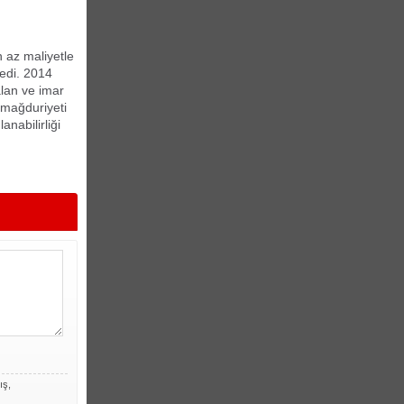
 az maliyetle
ledi. 2014
alan ve imar
 mağduriyeti
anabilirliği
ış,