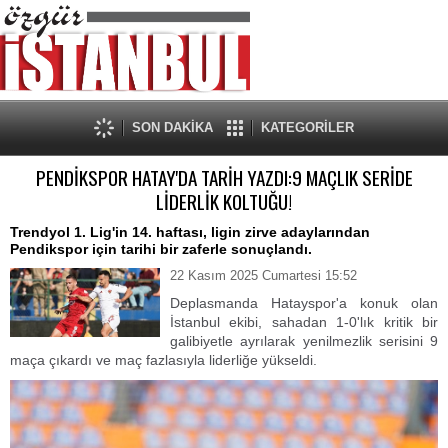
SON DAKİKA
KATEGORİLER
PENDİKSPOR HATAY'DA TARİH YAZDI:9 MAÇLIK SERİDE
LİDERLİK KOLTUĞU!
​Trendyol 1. Lig'in 14. haftası, ligin zirve adaylarından
Pendikspor için tarihi bir zaferle sonuçlandı.
22 Kasım 2025 Cumartesi 15:52
Deplasmanda Hatayspor'a konuk olan
İstanbul ekibi, sahadan 1-0'lık kritik bir
galibiyetle ayrılarak yenilmezlik serisini 9
maça çıkardı ve maç fazlasıyla liderliğe yükseldi.