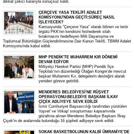
dikkat çekici kararıyla sonuçsuz kaldı.
ÇERÇEVE YASA TEKLİFİ ADALET
KOMİSYONU'NDAN GEÇTİ:SÜREÇ NASIL
İŞLEYECEK?
​Kamuoyunda "Çerçeve Yasa" olarak bilinen ve terör
örgütü PKK'nin kendisini feshederek silah
bırakmasını hedefleyen Milli Dayanışma ve
Toplumsal Bütünlüğün Güçlendirilmesine Dair Kanun Teklifi, TBMM Adalet
Komisyonu'nda kabul edildi.
MHP PENDİK'TE MUHARREM KIR DÖNEMİ
DEVAM EDİYOR
​Milliyetçi Hareket Partisi (MHP) Pendik İlçe
Teşkilatı’nın düzenlediği Olağan Kongre’de mevcut
başkan Muharrem Kır, delegelerin desteğini alarak
yeniden göreve getirildi.
MENDERES BELEDİYESİ'NE RÜŞVET
OPERASYONU:BELEDİYE BAŞKANI İLKAY
ÇİÇEK ADLİYEYE SEVK EDİLDİ
​İzmir Cumhuriyet Başsavcılığı tarafından yürütülen
'rüşvet' ve 'irtikap' soruşturması kapsamında
gözaltına alınan Menderes Belediye Başkanı İlkay
Çiçek’in de aralarında bulunduğu 16 şüpheli adliyeye sevk edildi.
SOKAK BASKETBOLUNUN KALBİ ÜMRANİYE’DE