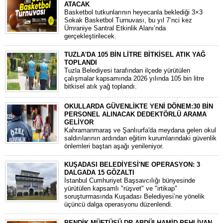
ATACAK
Basketbol tutkunlarının heyecanla beklediği 3×3
Sokak Basketbol Turnuvası, bu yıl 7’nci kez
Ümraniye Santral Etkinlik Alanı’nda
gerçekleştirilecek.
TUZLA'DA 105 BİN LİTRE BİTKİSEL ATIK YAĞ
TOPLANDI
Tuzla Belediyesi tarafından ilçede yürütülen
çalışmalar kapsamında 2026 yılında 105 bin litre
bitkisel atık yağ toplandı.
OKULLARDA GÜVENLİKTE YENİ DÖNEM:30 BİN
PERSONEL ALINACAK DEDEKTÖRLÜ ARAMA
GELİYOR
​Kahramanmaraş ve Şanlıurfa'da meydana gelen okul
saldırılarının ardından eğitim kurumlarındaki güvenlik
önlemleri baştan aşağı yenileniyor.
KUŞADASI BELEDİYESİ'NE OPERASYON: 3
DALGADA 15 GÖZALTI
​İstanbul Cumhuriyet Başsavcılığı bünyesinde
yürütülen kapsamlı "rüşvet" ve "irtikap"
soruşturmasında Kuşadası Belediyesi’ne yönelik
üçüncü dalga operasyonu düzenlendi.
PENDİK MÜFTÜSÜ DR.ABDÜLHAMİD PEHLİVAN