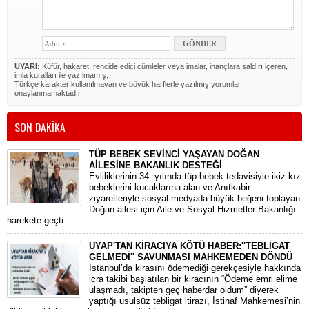
UYARI:
Küfür, hakaret, rencide edici cümleler veya imalar, inançlara saldırı içeren,
imla kuralları ile yazılmamış,
Türkçe karakter kullanılmayan ve büyük harflerle yazılmış yorumlar
onaylanmamaktadır.
SON DAKİKA
TÜP BEBEK SEVİNCİ YAŞAYAN DOĞAN
AİLESİNE BAKANLIK DESTEĞİ
​Evliliklerinin 34. yılında tüp bebek tedavisiyle ikiz kız
bebeklerini kucaklarına alan ve Anıtkabir
ziyaretleriyle sosyal medyada büyük beğeni toplayan
Doğan ailesi için Aile ve Sosyal Hizmetler Bakanlığı
harekete geçti.
UYAP'TAN KİRACIYA KÖTÜ HABER:''TEBLİGAT
GELMEDİ'' SAVUNMASI MAHKEMEDEN DÖNDÜ
​İstanbul’da kirasını ödemediği gerekçesiyle hakkında
icra takibi başlatılan bir kiracının “Ödeme emri elime
ulaşmadı, takipten geç haberdar oldum” diyerek
yaptığı usulsüz tebligat itirazı, İstinaf Mahkemesi’nin