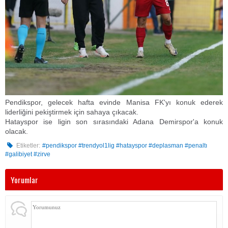
​Pendikspor, gelecek hafta evinde Manisa FK'yı konuk ederek
liderliğini pekiştirmek için sahaya çıkacak.
​Hatayspor ise ligin son sırasındaki Adana Demirspor'a konuk
olacak.
Etiketler:
#pendikspor #trendyol1lig #hatayspor #deplasman #penaltı
#galibiyet #zirve
Yorumlar