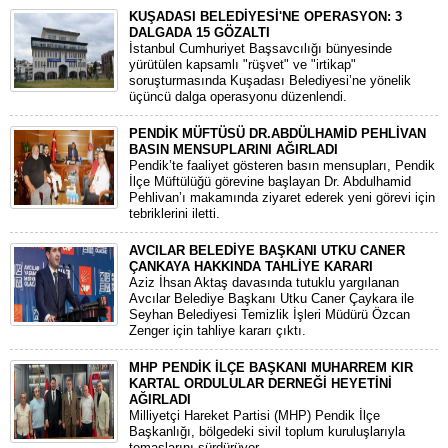
KUŞADASI BELEDİYESİ'NE OPERASYON: 3
DALGADA 15 GÖZALTI
​İstanbul Cumhuriyet Başsavcılığı bünyesinde
yürütülen kapsamlı "rüşvet" ve "irtikap"
soruşturmasında Kuşadası Belediyesi’ne yönelik
üçüncü dalga operasyonu düzenlendi.
PENDİK MÜFTÜSÜ DR.ABDÜLHAMİD PEHLİVAN
BASIN MENSUPLARINI AĞIRLADI
​Pendik’te faaliyet gösteren basın mensupları, Pendik
İlçe Müftülüğü görevine başlayan Dr. Abdulhamid
Pehlivan’ı makamında ziyaret ederek yeni görevi için
tebriklerini iletti.
AVCILAR BELEDİYE BAŞKANI UTKU CANER
ÇANKAYA HAKKINDA TAHLİYE KARARI
​Aziz İhsan Aktaş davasında tutuklu yargılanan
Avcılar Belediye Başkanı Utku Caner Çaykara ile
Seyhan Belediyesi Temizlik İşleri Müdürü Özcan
Zenger için tahliye kararı çıktı.
MHP PENDİK İLÇE BAŞKANI MUHARREM KIR
KARTAL ORDULULAR DERNEĞİ HEYETİNİ
AĞIRLADI
​Milliyetçi Hareket Partisi (MHP) Pendik İlçe
Başkanlığı, bölgedeki sivil toplum kuruluşlarıyla
temaslarını sürdürüyor.