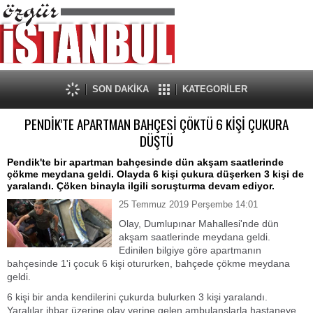
SON DAKİKA
KATEGORİLER
PENDİK'TE APARTMAN BAHÇESİ ÇÖKTÜ 6 KİŞİ ÇUKURA
DÜŞTÜ
Pendik'te bir apartman bahçesinde dün akşam saatlerinde
çökme meydana geldi. Olayda 6 kişi çukura düşerken 3 kişi de
yaralandı. Çöken binayla ilgili soruşturma devam ediyor.
25 Temmuz 2019 Perşembe 14:01
Olay, Dumlupınar Mahallesi'nde dün
akşam saatlerinde meydana geldi.
Edinilen bilgiye göre apartmanın
bahçesinde 1'i çocuk 6 kişi otururken, bahçede çökme meydana
geldi.
6 kişi bir anda kendilerini çukurda bulurken 3 kişi yaralandı.
Yaralılar ihbar üzerine olay yerine gelen ambulanslarla hastaneye