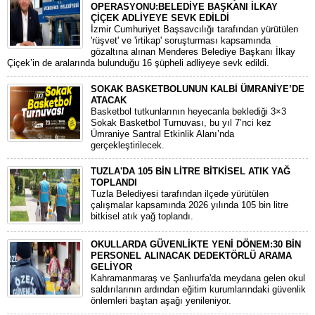
OPERASYONU:BELEDİYE BAŞKANI İLKAY
ÇİÇEK ADLİYEYE SEVK EDİLDİ
​İzmir Cumhuriyet Başsavcılığı tarafından yürütülen
'rüşvet' ve 'irtikap' soruşturması kapsamında
gözaltına alınan Menderes Belediye Başkanı İlkay
Çiçek’in de aralarında bulunduğu 16 şüpheli adliyeye sevk edildi.
SOKAK BASKETBOLUNUN KALBİ ÜMRANİYE’DE
ATACAK
Basketbol tutkunlarının heyecanla beklediği 3×3
Sokak Basketbol Turnuvası, bu yıl 7’nci kez
Ümraniye Santral Etkinlik Alanı’nda
gerçekleştirilecek.
TUZLA'DA 105 BİN LİTRE BİTKİSEL ATIK YAĞ
TOPLANDI
Tuzla Belediyesi tarafından ilçede yürütülen
çalışmalar kapsamında 2026 yılında 105 bin litre
bitkisel atık yağ toplandı.
OKULLARDA GÜVENLİKTE YENİ DÖNEM:30 BİN
PERSONEL ALINACAK DEDEKTÖRLÜ ARAMA
GELİYOR
​Kahramanmaraş ve Şanlıurfa'da meydana gelen okul
saldırılarının ardından eğitim kurumlarındaki güvenlik
önlemleri baştan aşağı yenileniyor.