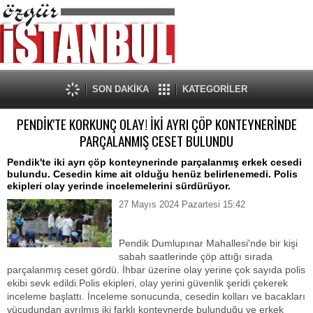
SON DAKİKA
KATEGORİLER
PENDİK'TE KORKUNÇ OLAY! İKİ AYRI ÇÖP KONTEYNERİNDE
PARÇALANMIŞ CESET BULUNDU
Pendik'te iki ayrı çöp konteynerinde parçalanmış erkek cesedi
bulundu. Cesedin kime ait olduğu henüz belirlenemedi. Polis
ekipleri olay yerinde incelemelerini sürdürüyor.
27 Mayıs 2024 Pazartesi 15:42
Pendik Dumlupınar Mahallesi'nde bir kişi
sabah saatlerinde çöp attığı sırada
parçalanmış ceset gördü. İhbar üzerine olay yerine çok sayıda polis
ekibi sevk edildi.Polis ekipleri, olay yerini güvenlik şeridi çekerek
inceleme başlattı. İnceleme sonucunda, cesedin kolları ve bacakları
vücudundan ayrılmış iki farklı konteynerde bulunduğu ve erkek