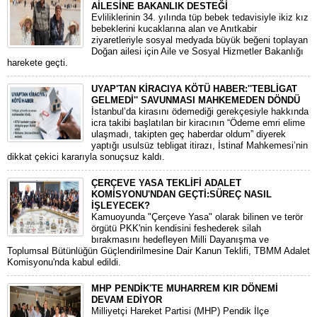
AİLESİNE BAKANLIK DESTEĞİ
​Evliliklerinin 34. yılında tüp bebek tedavisiyle ikiz kız
bebeklerini kucaklarına alan ve Anıtkabir
ziyaretleriyle sosyal medyada büyük beğeni toplayan
Doğan ailesi için Aile ve Sosyal Hizmetler Bakanlığı
harekete geçti.
UYAP'TAN KİRACIYA KÖTÜ HABER:''TEBLİGAT
GELMEDİ'' SAVUNMASI MAHKEMEDEN DÖNDÜ
​İstanbul’da kirasını ödemediği gerekçesiyle hakkında
icra takibi başlatılan bir kiracının “Ödeme emri elime
ulaşmadı, takipten geç haberdar oldum” diyerek
yaptığı usulsüz tebligat itirazı, İstinaf Mahkemesi’nin
dikkat çekici kararıyla sonuçsuz kaldı.
ÇERÇEVE YASA TEKLİFİ ADALET
KOMİSYONU'NDAN GEÇTİ:SÜREÇ NASIL
İŞLEYECEK?
​Kamuoyunda "Çerçeve Yasa" olarak bilinen ve terör
örgütü PKK'nin kendisini feshederek silah
bırakmasını hedefleyen Milli Dayanışma ve
Toplumsal Bütünlüğün Güçlendirilmesine Dair Kanun Teklifi, TBMM Adalet
Komisyonu'nda kabul edildi.
MHP PENDİK'TE MUHARREM KIR DÖNEMİ
DEVAM EDİYOR
​Milliyetçi Hareket Partisi (MHP) Pendik İlçe