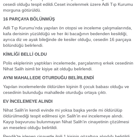
cesedi olduğu tespit edildi.Ceset incelenmek üzere Adli Tıp Kurumu
morguna götürüldü.
16 PARÇAYA BÖLÜNMÜŞ
Adli Tıp Kurumu'nda yapılan ön otopsi ve inceleme çalışmalarında,
kafa derisinin yüzüldüğü ve her iki bacağının bedenden kesildiği,
ayrıca diz ve ayak bileğinde de kesiler olduğu, cesedin 16 parçaya
bölündüğü belirlendi.
KİMLİĞİ BELLİ OLDU
Polis ekiplerinin yaptıkları incelemede, parçalanmış erkek cesedinin
Nihat Salih isimli bir kişiye ait olduğu belirlendi.
AYNI MAHALLEDE OTURDUĞU BELİRLENDİ
Yapılan incelemelerde öldürülen kişinin 8 çocuk babası olduğu ve
cesedinin bulunduğu mahallede oturduğu ortaya çıktı.
EV İNCELEMEYE ALINDI
Nihat Salih'in kendi evinde mi yoksa başka yerde mi öldürülüp
öldürülmediği tespit edilmesi için Salih'in evi incelemeye alındı.
Kayıp başvurusu bulunmayan Nihat Salih'in cinayetinin çözülmesi
an meselesi olduğu belirtildi.
Pendik'te işlenen cinayetle ilgili 1 kişinin gözaltına alındığı belirtildi.