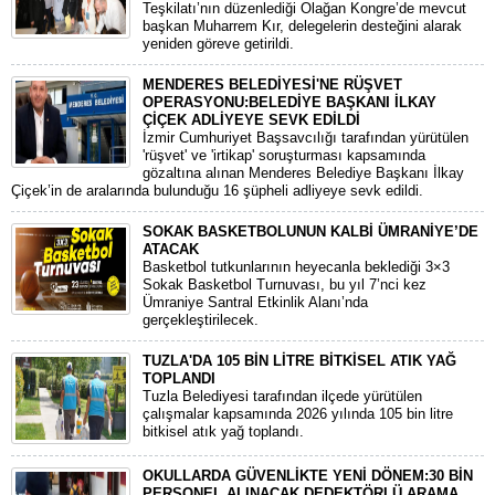
Teşkilatı’nın düzenlediği Olağan Kongre’de mevcut
başkan Muharrem Kır, delegelerin desteğini alarak
yeniden göreve getirildi.
MENDERES BELEDİYESİ'NE RÜŞVET
OPERASYONU:BELEDİYE BAŞKANI İLKAY
ÇİÇEK ADLİYEYE SEVK EDİLDİ
​İzmir Cumhuriyet Başsavcılığı tarafından yürütülen
'rüşvet' ve 'irtikap' soruşturması kapsamında
gözaltına alınan Menderes Belediye Başkanı İlkay
Çiçek’in de aralarında bulunduğu 16 şüpheli adliyeye sevk edildi.
SOKAK BASKETBOLUNUN KALBİ ÜMRANİYE’DE
ATACAK
Basketbol tutkunlarının heyecanla beklediği 3×3
Sokak Basketbol Turnuvası, bu yıl 7’nci kez
Ümraniye Santral Etkinlik Alanı’nda
gerçekleştirilecek.
TUZLA'DA 105 BİN LİTRE BİTKİSEL ATIK YAĞ
TOPLANDI
Tuzla Belediyesi tarafından ilçede yürütülen
çalışmalar kapsamında 2026 yılında 105 bin litre
bitkisel atık yağ toplandı.
OKULLARDA GÜVENLİKTE YENİ DÖNEM:30 BİN
PERSONEL ALINACAK DEDEKTÖRLÜ ARAMA