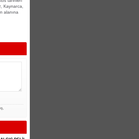
os tarihleri
z, Kaynarca,
an alanına
ış,