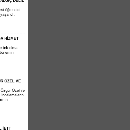
ALGIÇ DELİL
si öğrencisi
 yaşandı.
ĞA HİZMET
ve tek olma
 dönemini
R ÖZEL VE
Özgür Özel ile
 incelemelerin
rının
 İETT