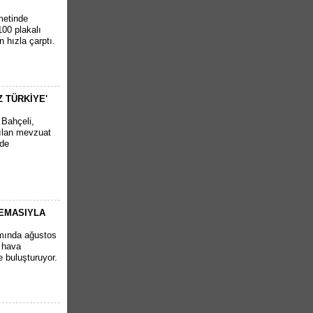
metinde
00 plakalı
 hızla çarptı.
Z TÜRKİYE'
 Bahçeli,
rılan mevzuat
'de
NEMASIYLA
amında ağustos
 hava
de buluşturuyor.