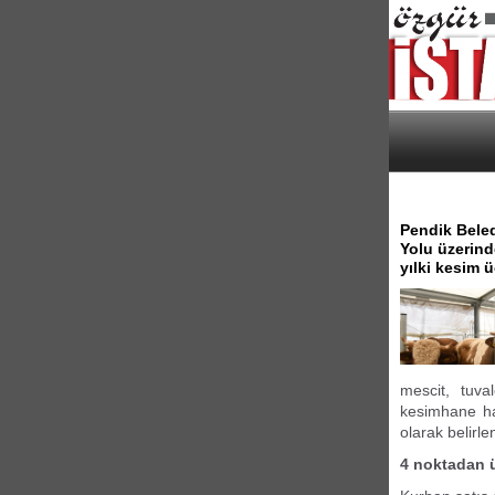
Pendik Beled
Yolu üzerind
yılki kesim 
mescit, tuva
kesimhane ha
olarak belirle
4 noktadan ü