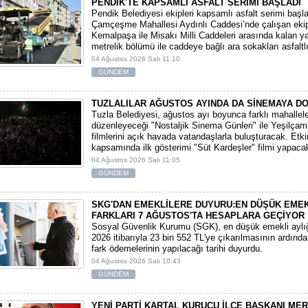
PENDİK'TE KAPSAMLI ASFALT SERİMİ BAŞLADI
Pendik Belediyesi ekipleri kapsamlı asfalt serimi başla
Çamçeşme Mahallesi Aydınlı Caddesi’nde çalışan ekip
Kemalpaşa ile Misakı Milli Caddeleri arasında kalan y
metrelik bölümü ile caddeye bağlı ara sokakları asfaltlı
04 Ağustos 2026 Salı 11:10
GÜNDEM
TUZLALILAR AĞUSTOS AYINDA DA SİNEMAYA D
Tuzla Belediyesi, ağustos ayı boyunca farklı mahallel
düzenleyeceği "Nostaljik Sinema Günleri" ile Yeşilçam
filmlerini açık havada vatandaşlarla buluşturacak. Etki
kapsamında ilk gösterimi "Süt Kardeşler" filmi yapaca
04 Ağustos 2026 Salı 11:05
GÜNDEM
SKG'DAN EMEKLİLERE DUYURU:EN DÜŞÜK EMEKL
FARKLARI 7 AĞUSTOS'TA HESAPLARA GEÇİYOR
​Sosyal Güvenlik Kurumu (SGK), en düşük emekli ayl
2026 itibarıyla 23 bin 552 TL'ye çıkarılmasının ardında
fark ödemelerinin yapılacağı tarihi duyurdu.
04 Ağustos 2026 Salı 10:43
GÜNDEM
YENİ PARTİ KARTAL KURUCU İLÇE BAŞKANI ME