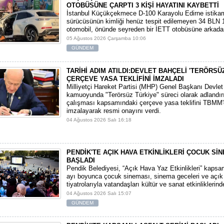
OTOBÜSÜNE ÇARPTI 3 KİŞİ HAYATINI KAYBETTİ
​İstanbul Küçükçekmece D-100 Karayolu Edirne istika
sürücüsünün kimliği henüz tespit edilemeyen 34 BLN 1
otomobil, önünde seyreden bir İETT otobüsüne arkadan
05 Ağustos 2026 Çarşamba 10:06
GÜNDEM
TARİHİ ADIM ATILDI:DEVLET BAHÇELİ 'TERÖRSÜ
ÇERÇEVE YASA TEKLİFİNİ İMZALADI
​Milliyetçi Hareket Partisi (MHP) Genel Başkanı Devlet
kamuoyunda "Terörsüz Türkiye" süreci olarak adlandı
çalışması kapsamındaki çerçeve yasa teklifini TBMM
imzalayarak resmi onayını verdi.
04 Ağustos 2026 Salı 16:18
PENDİK'TE AÇIK HAVA ETKİNLİKLERİ ÇOCUK Sİ
BAŞLADI
Pendik Belediyesi, “Açık Hava Yaz Etkinlikleri” kaps
ayı boyunca çocuk sineması, sinema geceleri ve açık
tiyatrolarıyla vatandaşları kültür ve sanat etkinliklerin
04 Ağustos 2026 Salı 15:07
GÜNDEM