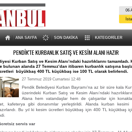
06 
İst
A
ANA SAYFA
SON DAKİKA
KATEGORİLER
PENDİK'TE KURBANLIK SATIŞ VE KESİM ALANI HAZIR
iyesi Kurban Satış ve Kesim Alanı’ndaki hazırlıklarını tamamladı
e bulunan alanda 27 Temmuz’dan itibaren kurbanlık satışına başl
ücretleri büyükbaş 400 TL küçükbaş ise 100 TL olarak belirlendi.
27 Temmuz 2019 Cumartesi 12:48
Pendik Belediyesi Kurban Bayramı'na az bir süre kala Ku
üzerindeki Kurban Satış ve Kesim Alanı’ndaki hazırlıklar
Alana hem vatandaşlar hem de çalışanlar için konakla
let, kafeterya gibi donanımlar yerleştirildi. Alanda kurban kesimi 
zırlandı. Bu yıl ki kesim ücretleri büyükbaş için 400 TL küçükbaş iç
ndi.
cretsiz servis var