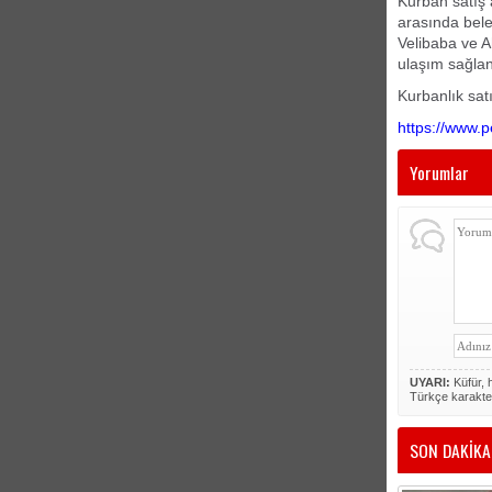
Kurban satış 
arasında bele
Velibaba ve A
ulaşım sağla
Kurbanlık satış
https://www.p
Yorumlar
UYARI:
Küfür, h
Türkçe karakte
SON DAKİKA