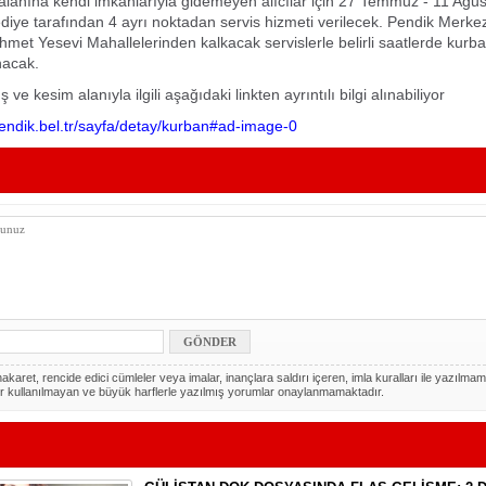
alanına kendi imkânlarıyla gidemeyen alıcılar için 27 Temmuz - 11 Ağust
diye tarafından 4 ayrı noktadan servis hizmeti verilecek. Pendik Merke
hmet Yesevi Mahallelerinden kalkacak servislerle belirli saatlerde kurb
nacak.
 ve kesim alanıyla ilgili aşağıdaki linkten ayrıntılı bilgi alınabiliyor
endik.bel.tr/sayfa/detay/kurban#ad-image-0
akaret, rencide edici cümleler veya imalar, inançlara saldırı içeren, imla kuralları ile yazılmam
r kullanılmayan ve büyük harflerle yazılmış yorumlar onaylanmamaktadır.