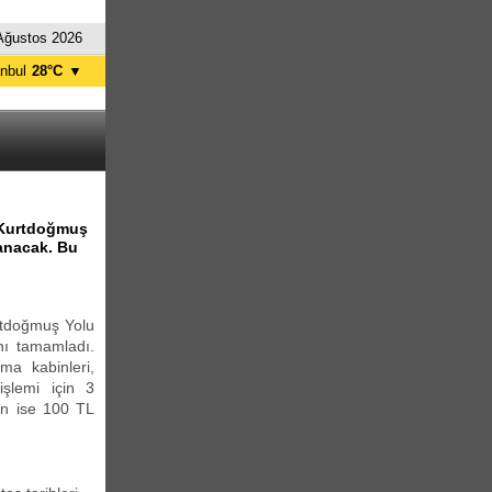
Ağustos 2026
anbul
28°C
▼
nkara
27°C
. Kurtdoğmuş
anacak. Bu
rtdoğmuş Yolu
ını tamamladı.
ma kabinleri,
işlemi için 3
in ise 100 TL