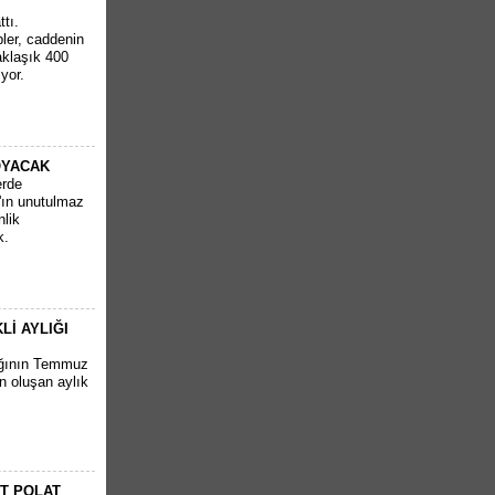
ttı.
ler, caddenin
aklaşık 400
yor.
OYACAK
erde
'ın unutulmaz
nlik
k.
İ AYLIĞI
ığının Temmuz
n oluşan aylık
RT POLAT