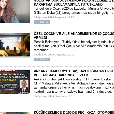
GÜLİSTAN DOK DOSYASINDA FLAŞ GELİŞME: 2 D
KARARTMA SUÇLAMASIYLA TUTUTKLANDI
​Tunceli’de 5 Ocak 2020’de kaybolan Munzur Üniversite
Gülistan Doku (21) soruşturmasında sıcak bir gelişme
06 Ağustos 2026 Perşembe 11:26
GÜNDEM
ÖZEL ÇOCUK VE AİLE AKADEMİSİ'NDE 60 ÇOCU
VERİLDİ
Pendik Belediyesi, Türkiye’deki belediyeler içinde ilk 
özelliği taşıyan “Özel Çocuk ve Aile Akademisi”nin ilk
tamamladı.
05 Ağustos 2026 Çarşamba 15:12
GÜNDEM
ANKARA CUMHURİYET BAŞSAVCILIĞINDAN ÖZGÜ
VELİ AĞBABA HAKKINDA FEZLEKE
​Ankara Cumhuriyet Başsavcılığı, CHP Genel Başkanı 
CHP Malatya Milletvekili Veli Ağbaba hakkındaki yasal
tamamlandığını ve her iki isim için de dokunulmazlıkla
kaldırılması istemiyle fezleke hazırlandığını duyurdu.
05 Ağustos 2026 Çarşamba 10:19
KÜÇÜKÇEKMECE D-100'DE FECİ KAZA: OTOMOBİL