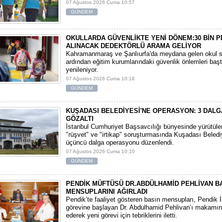
07 Ağustos 2026 Cuma 10:57
GÜNDEM
OKULLARDA GÜVENLİKTE YENİ DÖNEM:30 BİN 
ALINACAK DEDEKTÖRLÜ ARAMA GELİYOR
​Kahramanmaraş ve Şanlıurfa'da meydana gelen okul sa
ardından eğitim kurumlarındaki güvenlik önlemleri baş
yenileniyor.
07 Ağustos 2026 Cuma 10:18
GÜNDEM
KUŞADASI BELEDİYESİ'NE OPERASYON: 3 DALG
GÖZALTI
​İstanbul Cumhuriyet Başsavcılığı bünyesinde yürütül
"rüşvet" ve "irtikap" soruşturmasında Kuşadası Beledi
üçüncü dalga operasyonu düzenlendi.
07 Ağustos 2026 Cuma 10:10
GÜNDEM
PENDİK MÜFTÜSÜ DR.ABDÜLHAMİD PEHLİVAN B
MENSUPLARINI AĞIRLADI
​Pendik’te faaliyet gösteren basın mensupları, Pendik 
görevine başlayan Dr. Abdulhamid Pehlivan’ı makamın
ederek yeni görevi için tebriklerini iletti.