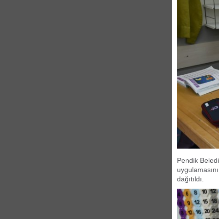
Pendik Beledi
uygulamasını 
dağıtıldı.