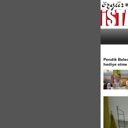
Pendik Beled
hediye etme 