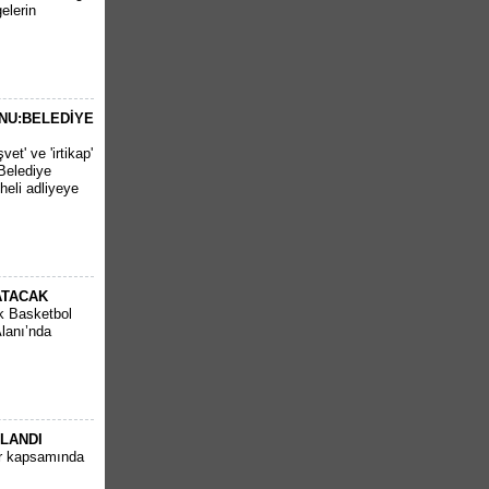
elerin
NU:BELEDİYE
et' ve 'irtikap'
Belediye
heli adliyeye
ATACAK
k Basketbol
Alanı’nda
PLANDI
ar kapsamında