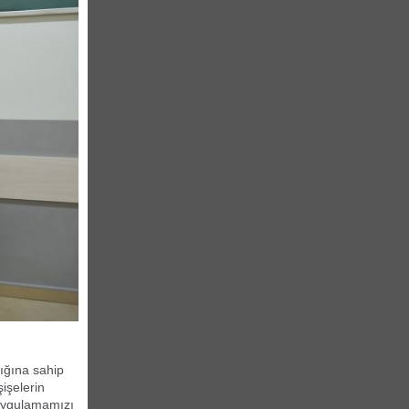
lığına sahip
işelerin
 uygulamamızı