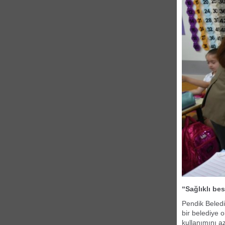
“Sağlıklı be
Pendik Beledi
bir belediye 
kullanımını a