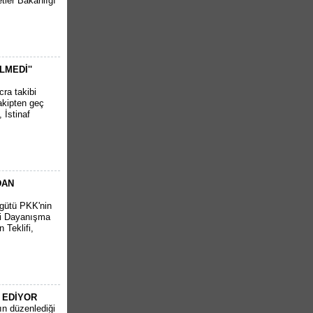
tler Bakanlığı
LMEDİ''
cra takibi
akipten geç
 İstinaf
DAN
rgütü PKK'nin
lli Dayanışma
 Teklifi,
 EDİYOR
nın düzenlediği