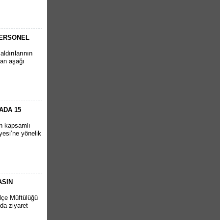
PERSONEL
ldırılarının
tan aşağı
ADA 15
en kapsamlı
yesi’ne yönelik
ASIN
İlçe Müftülüğü
da ziyaret