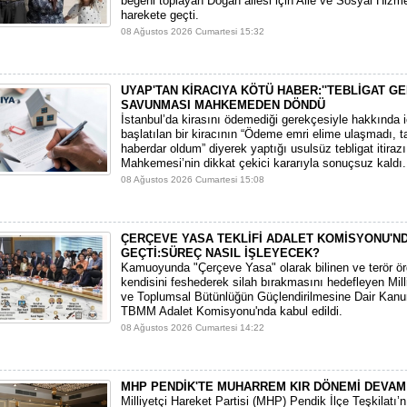
beğeni toplayan Doğan ailesi için Aile ve Sosyal Hizme
harekete geçti.
08 Ağustos 2026 Cumartesi 15:32
UYAP'TAN KİRACIYA KÖTÜ HABER:''TEBLİGAT GE
SAVUNMASI MAHKEMEDEN DÖNDÜ
​İstanbul’da kirasını ödemediği gerekçesiyle hakkında i
başlatılan bir kiracının “Ödeme emri elime ulaşmadı, t
haberdar oldum” diyerek yaptığı usulsüz tebligat itirazı,
Mahkemesi’nin dikkat çekici kararıyla sonuçsuz kaldı.
08 Ağustos 2026 Cumartesi 15:08
ÇERÇEVE YASA TEKLİFİ ADALET KOMİSYONU'N
GEÇTİ:SÜREÇ NASIL İŞLEYECEK?
​Kamuoyunda "Çerçeve Yasa" olarak bilinen ve terör ö
kendisini feshederek silah bırakmasını hedefleyen Mi
ve Toplumsal Bütünlüğün Güçlendirilmesine Dair Kanun
TBMM Adalet Komisyonu'nda kabul edildi.
08 Ağustos 2026 Cumartesi 14:22
MHP PENDİK'TE MUHARREM KIR DÖNEMİ DEVAM
​Milliyetçi Hareket Partisi (MHP) Pendik İlçe Teşkilatı’