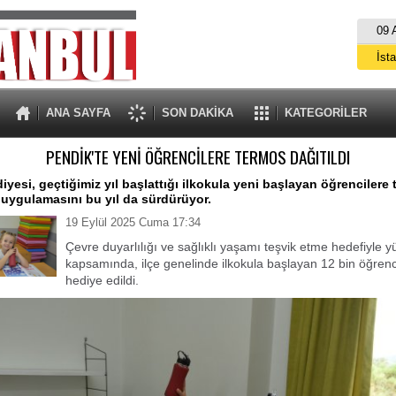
09 
İst
A
ANA SAYFA
SON DAKİKA
KATEGORİLER
PENDİK'TE YENİ ÖĞRENCİLERE TERMOS DAĞITILDI
iyesi, geçtiğimiz yıl başlattığı ilkokula yeni başlayan öğrencilere
uygulamasını bu yıl da sürdürüyor.
19 Eylül 2025 Cuma 17:34
Çevre duyarlılığı ve sağlıklı yaşamı teşvik etme hedefiyle y
kapsamında, ilçe genelinde ilkokula başlayan 12 bin öğren
hediye edildi.