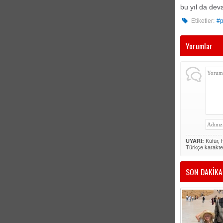
bu yıl da dev
Etiketler:
#p
Yorumlar
UYARI:
Küfür, h
Türkçe karakte
SON DAKİKA