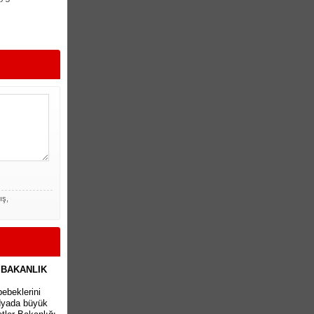
ış,
 BAKANLIK
bebeklerini
edyada büyük