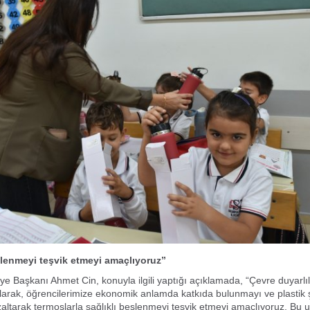
slenmeyi teşvik etmeyi amaçlıyoruz”
ye Başkanı Ahmet Cin, konuyla ilgili yaptığı açıklamada, “Çevre duyarlı
olarak, öğrencilerimize ekonomik anlamda katkıda bulunmayı ve plastik ş
zaltarak termoslarla sağlıklı beslenmeyi teşvik etmeyi amaçlıyoruz. Bu