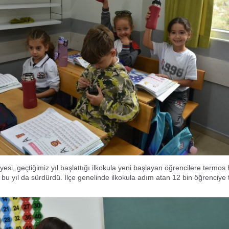
yesi, geçtiğimiz yıl başlattığı ilkokula yeni başlayan öğrencilere termo
bu yıl da sürdürdü. İlçe genelinde ilkokula adım atan 12 bin öğrenciye 