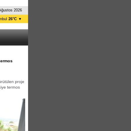
Ağustos 2026
anbul
26°C
▼
nkara
29°C
 termos
ürütülen proje
ciye termos