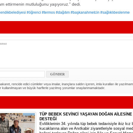
am ettirmenin mutluluğunu yaşıyoruz.” dedi.
endikbelediyesi #öğrenci #termos #dağıtım #başkanahmetcin #sağlıklıbeslenme
akaret, rencide edici cümleler veya imalar, inançlara saldırı içeren, imla kuralları ile yazılmam
r kullanılmayan ve büyük harflerle yazılmış yorumlar onaylanmamaktadır.
TÜP BEBEK SEVİNCİ YAŞAYAN DOĞAN AİLESİNE
DESTEĞİ
​Evliliklerinin 34. yılında tüp bebek tedavisiyle ikiz kız 
kucaklarına alan ve Anıtkabir ziyaretleriyle sosyal m