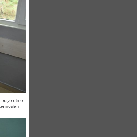
s hediye etme
termosları