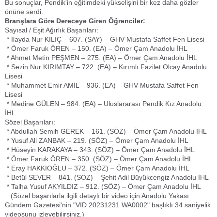
Bu sonuçlar, Pendik'in eğitimdeki yükselişini bir kez daha gözler
önüne serdi.
Branşlara Göre Dereceye Giren Öğrenciler:
Sayısal / Eşit Ağırlık Başarıları:
* İlayda Nur KILIÇ – 607. (SAY) – GHV Mustafa Saffet Fen Lisesi
* Ömer Faruk ÖREN – 150. (EA) – Ömer Çam Anadolu İHL
* Ahmet Metin PEŞMEN – 275. (EA) – Ömer Çam Anadolu İHL
* Sezin Nur KIRIMTAY – 722. (EA) – Kırımlı Fazilet Olcay Anadolu
Lisesi
* Muhammet Emir AMİL – 936. (EA) – GHV Mustafa Saffet Fen
Lisesi
* Medine GÜLEN – 984. (EA) – Uluslararası Pendik Kız Anadolu
İHL
Sözel Başarıları:
* Abdullah Semih GEREK – 161. (SÖZ) – Ömer Çam Anadolu İHL
* Yusuf Ali ZANBAK – 219. (SÖZ) – Ömer Çam Anadolu İHL
* Hüseyin KARAKAYA – 343. (SÖZ) – Ömer Çam Anadolu İHL
* Ömer Faruk ÖREN – 350. (SÖZ) – Ömer Çam Anadolu İHL
* Eray HAKKIOĞLU – 372. (SÖZ) – Ömer Çam Anadolu İHL
* Betül SEVER – 841. (SÖZ) – Şehit Adil Büyükcengiz Anadolu İHL
* Talha Yusuf AKYILDIZ – 912. (SÖZ) – Ömer Çam Anadolu İHL
(Sözel başarılarla ilgili detaylı bir video için Anadolu Yakası
Gündem Gazetesi'nin "VID 20231231 WA0002" başlıklı 34 saniyelik
videosunu izleyebilirsiniz.)