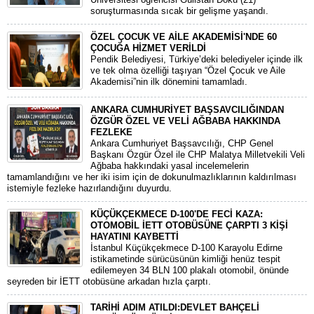
soruşturmasında sıcak bir gelişme yaşandı.
ÖZEL ÇOCUK VE AİLE AKADEMİSİ'NDE 60
ÇOCUĞA HİZMET VERİLDİ
Pendik Belediyesi, Türkiye’deki belediyeler içinde ilk
ve tek olma özelliği taşıyan “Özel Çocuk ve Aile
Akademisi”nin ilk dönemini tamamladı.
ANKARA CUMHURİYET BAŞSAVCILIĞINDAN
ÖZGÜR ÖZEL VE VELİ AĞBABA HAKKINDA
FEZLEKE
​Ankara Cumhuriyet Başsavcılığı, CHP Genel
Başkanı Özgür Özel ile CHP Malatya Milletvekili Veli
Ağbaba hakkındaki yasal incelemelerin
tamamlandığını ve her iki isim için de dokunulmazlıklarının kaldırılması
istemiyle fezleke hazırlandığını duyurdu.
KÜÇÜKÇEKMECE D-100'DE FECİ KAZA:
OTOMOBİL İETT OTOBÜSÜNE ÇARPTI 3 KİŞİ
HAYATINI KAYBETTİ
​İstanbul Küçükçekmece D-100 Karayolu Edirne
istikametinde sürücüsünün kimliği henüz tespit
edilemeyen 34 BLN 100 plakalı otomobil, önünde
seyreden bir İETT otobüsüne arkadan hızla çarptı.
TARİHİ ADIM ATILDI:DEVLET BAHÇELİ