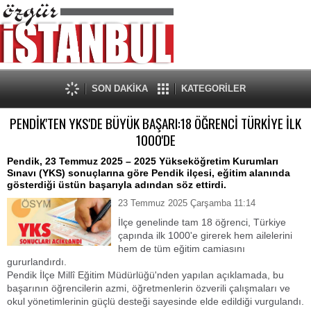
SON DAKİKA
KATEGORİLER
PENDİK'TEN YKS'DE BÜYÜK BAŞARI:18 ÖĞRENCİ TÜRKİYE İLK
1000'DE
Pendik, 23 Temmuz 2025 – 2025 Yükseköğretim Kurumları
Sınavı (YKS) sonuçlarına göre Pendik ilçesi, eğitim alanında
gösterdiği üstün başarıyla adından söz ettirdi.
23 Temmuz 2025 Çarşamba 11:14
İlçe genelinde tam 18 öğrenci, Türkiye
çapında ilk 1000'e girerek hem ailelerini
hem de tüm eğitim camiasını
gururlandırdı.
Pendik İlçe Millî Eğitim Müdürlüğü'nden yapılan açıklamada, bu
başarının öğrencilerin azmi, öğretmenlerin özverili çalışmaları ve
okul yönetimlerinin güçlü desteği sayesinde elde edildiği vurgulandı.