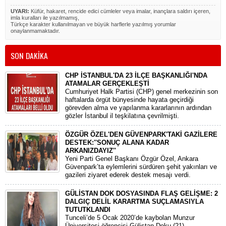
UYARI:
Küfür, hakaret, rencide edici cümleler veya imalar, inançlara saldırı içeren,
imla kuralları ile yazılmamış,
Türkçe karakter kullanılmayan ve büyük harflerle yazılmış yorumlar
onaylanmamaktadır.
SON DAKİKA
CHP İSTANBUL'DA 23 İLÇE BAŞKANLIĞI'NDA
ATAMALAR GERÇEKLEŞTİ
​Cumhuriyet Halk Partisi (CHP) genel merkezinin son
haftalarda örgüt bünyesinde hayata geçirdiği
görevden alma ve yapılanma kararlarının ardından
gözler İstanbul il teşkilatına çevrilmişti.
ÖZGÜR ÖZEL'DEN GÜVENPARK'TAKİ GAZİLERE
DESTEK:''SONUÇ ALANA KADAR
ARKANIZDAYIZ''
​Yeni Parti Genel Başkanı Özgür Özel, Ankara
Güvenpark’ta eylemlerini sürdüren şehit yakınları ve
gazileri ziyaret ederek destek mesajı verdi.
GÜLİSTAN DOK DOSYASINDA FLAŞ GELİŞME: 2
DALGIÇ DELİL KARARTMA SUÇLAMASIYLA
TUTUTKLANDI
​Tunceli’de 5 Ocak 2020’de kaybolan Munzur
Üniversitesi öğrencisi Gülistan Doku (21)