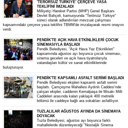
'TERÖRSÜZ TÜRKİYE' ÇERÇEVE YASA
TEKLİFİNİ İMZALADI
​Milliyetçi Hareket Partisi (MHP) Genel Başkanı
Devlet Bahçeli, kamuoyunda "Terörsüz Türkiye"
süreci olarak adlandırılan mevzuat çalışması
kapsamındaki çerçeve yasa teklifini TBMM'de imzalayarak resmi onayını
verdi.
PENDİK'TE AÇIK HAVA ETKİNLİKLERİ ÇOCUK
SİNEMASIYLA BAŞLADI
Pendik Belediyesi, “Açık Hava Yaz Etkinlikleri”
kapsamında ağustos ayı boyunca çocuk sineması,
sinema geceleri ve açık hava tiyatrolarıyla
vatandaşları kültür ve sanat etkinliklerinde
buluşturuyor.
PENDİK'TE KAPSAMLI ASFALT SERİMİ BAŞLADI
Pendik Belediyesi ekipleri kapsamlı asfalt serimi
başlattı. Çamçeşme Mahallesi Aydınlı Caddesi’nde
çalışan ekipler, caddenin Kemalpaşa ile Misakı Milli
Caddeleri arasında kalan yaklaşık 400 metrelik
bölümü ile caddeye bağlı ara sokakları asfaltlıyor.
TUZLALILAR AĞUSTOS AYINDA DA SİNEMAYA
DOYACAK
Tuzla Belediyesi, ağustos ayı boyunca farklı
mahallelerde düzenleyeceği "Nostaljik Sinema