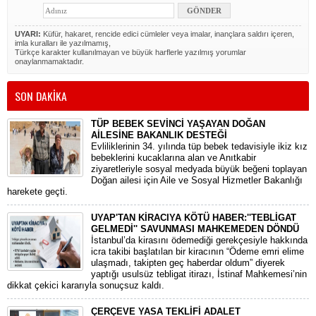
UYARI:
Küfür, hakaret, rencide edici cümleler veya imalar, inançlara saldırı içeren,
imla kuralları ile yazılmamış,
Türkçe karakter kullanılmayan ve büyük harflerle yazılmış yorumlar
onaylanmamaktadır.
SON DAKİKA
TÜP BEBEK SEVİNCİ YAŞAYAN DOĞAN
AİLESİNE BAKANLIK DESTEĞİ
​Evliliklerinin 34. yılında tüp bebek tedavisiyle ikiz kız
bebeklerini kucaklarına alan ve Anıtkabir
ziyaretleriyle sosyal medyada büyük beğeni toplayan
Doğan ailesi için Aile ve Sosyal Hizmetler Bakanlığı
harekete geçti.
UYAP'TAN KİRACIYA KÖTÜ HABER:''TEBLİGAT
GELMEDİ'' SAVUNMASI MAHKEMEDEN DÖNDÜ
​İstanbul’da kirasını ödemediği gerekçesiyle hakkında
icra takibi başlatılan bir kiracının “Ödeme emri elime
ulaşmadı, takipten geç haberdar oldum” diyerek
yaptığı usulsüz tebligat itirazı, İstinaf Mahkemesi’nin
dikkat çekici kararıyla sonuçsuz kaldı.
ÇERÇEVE YASA TEKLİFİ ADALET