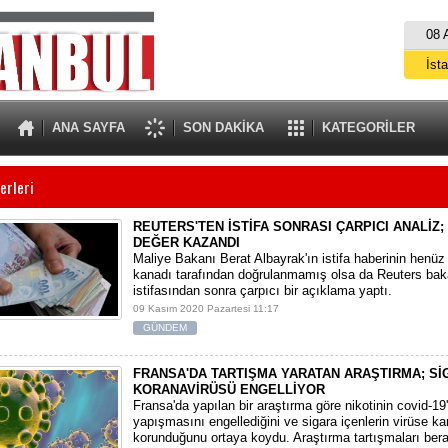
08 
İst
A
ANA SAYFA
SON DAKİKA
KATEGORİLER
erleri
REUTERS'TEN İSTİFA SONRASI ÇARPICI ANALİZ;
DEĞER KAZANDI
Maliye Bakanı Berat Albayrak'ın istifa haberinin henü
kanadı tarafından doğrulanmamış olsa da Reuters bak
istifasından sonra çarpıcı bir açıklama yaptı.
09 Kasım 2020 Pazartesi 11:17
GÜNDEM
FRANSA'DA TARTIŞMA YARATAN ARAŞTIRMA; Sİ
KORANAVİRÜSÜ ENGELLİYOR
Fransa'da yapılan bir araştırma göre nikotinin covid-1
yapışmasını engellediğini ve sigara içenlerin virüse ka
korunduğunu ortaya koydu. Araştırma tartışmaları ber