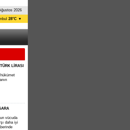
Ağustos 2026
anbul
28°C
▼
nkara
29°C
 TÜRK LİRASI
z hükümet
anın
GARA
9'un vücuda
rşı daha iyi
aberinde