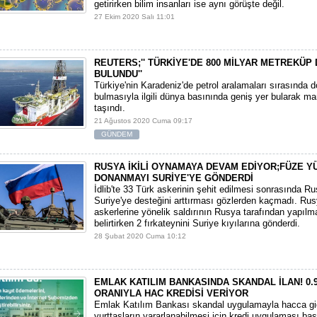
getirirken bilim insanları ise aynı görüşte değil.
27 Ekim 2020 Salı 11:01
REUTERS;'' TÜRKİYE'DE 800 MİLYAR METREKÜ
BULUNDU''
Türkiye'nin Karadeniz'de petrol aralamaları sırasında 
bulmasıyla ilgili dünya basınında geniş yer bularak ma
taşındı.
21 Ağustos 2020 Cuma 09:17
GÜNDEM
RUSYA İKİLİ OYNAMAYA DEVAM EDİYOR;FÜZE Y
DONANMAYI SURİYE'YE GÖNDERDİ
İdlib'te 33 Türk askerinin şehit edilmesi sonrasında Ru
Suriye'ye desteğini arttırması gözlerden kaçmadı. Ru
askerlerine yönelik saldırının Rusya tarafından yapılm
belirtirken 2 fırkateynini Suriye kıyılarına gönderdi.
28 Şubat 2020 Cuma 10:12
EMLAK KATILIM BANKASINDA SKANDAL İLAN! 0.9
ORANIYLA HAC KREDİSİ VERİYOR
Emlak Katılım Bankası skandal uygulamayla hacca gi
yurttaşların yararlanabilmesi için kredi uygulaması baş