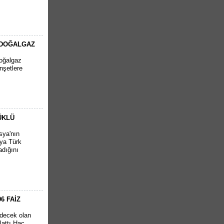
P DOĞALGAZ
doğalgaz
nşetlere
ÜKLÜ
sya'nın
sya Türk
adığını
6 FAİZ
decek olan
lattı.Hac