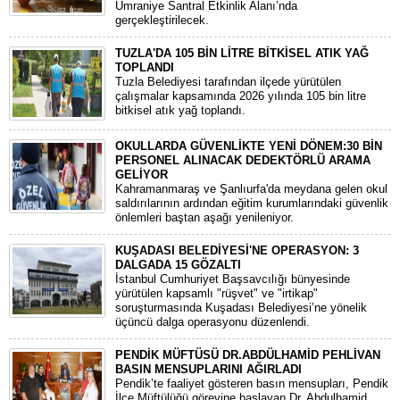
Ümraniye Santral Etkinlik Alanı’nda
gerçekleştirilecek.
TUZLA'DA 105 BİN LİTRE BİTKİSEL ATIK YAĞ
TOPLANDI
Tuzla Belediyesi tarafından ilçede yürütülen
çalışmalar kapsamında 2026 yılında 105 bin litre
bitkisel atık yağ toplandı.
OKULLARDA GÜVENLİKTE YENİ DÖNEM:30 BİN
PERSONEL ALINACAK DEDEKTÖRLÜ ARAMA
GELİYOR
​Kahramanmaraş ve Şanlıurfa'da meydana gelen okul
saldırılarının ardından eğitim kurumlarındaki güvenlik
önlemleri baştan aşağı yenileniyor.
KUŞADASI BELEDİYESİ'NE OPERASYON: 3
DALGADA 15 GÖZALTI
​İstanbul Cumhuriyet Başsavcılığı bünyesinde
yürütülen kapsamlı "rüşvet" ve "irtikap"
soruşturmasında Kuşadası Belediyesi’ne yönelik
üçüncü dalga operasyonu düzenlendi.
PENDİK MÜFTÜSÜ DR.ABDÜLHAMİD PEHLİVAN
BASIN MENSUPLARINI AĞIRLADI
​Pendik’te faaliyet gösteren basın mensupları, Pendik
İlçe Müftülüğü görevine başlayan Dr. Abdulhamid