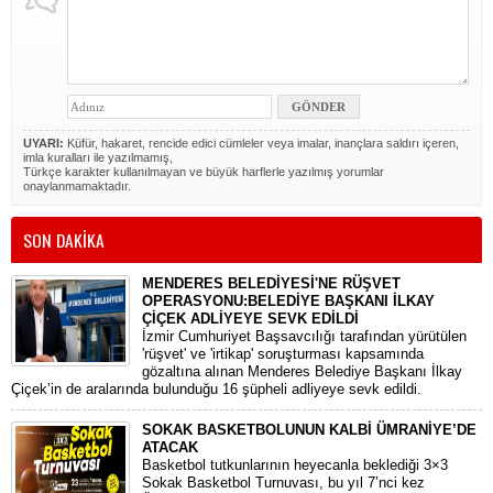
UYARI:
Küfür, hakaret, rencide edici cümleler veya imalar, inançlara saldırı içeren,
imla kuralları ile yazılmamış,
Türkçe karakter kullanılmayan ve büyük harflerle yazılmış yorumlar
onaylanmamaktadır.
SON DAKİKA
MENDERES BELEDİYESİ'NE RÜŞVET
OPERASYONU:BELEDİYE BAŞKANI İLKAY
ÇİÇEK ADLİYEYE SEVK EDİLDİ
​İzmir Cumhuriyet Başsavcılığı tarafından yürütülen
'rüşvet' ve 'irtikap' soruşturması kapsamında
gözaltına alınan Menderes Belediye Başkanı İlkay
Çiçek’in de aralarında bulunduğu 16 şüpheli adliyeye sevk edildi.
SOKAK BASKETBOLUNUN KALBİ ÜMRANİYE’DE
ATACAK
Basketbol tutkunlarının heyecanla beklediği 3×3
Sokak Basketbol Turnuvası, bu yıl 7’nci kez