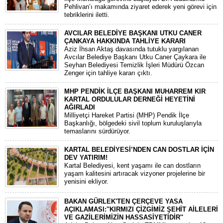
Pehlivan’ı makamında ziyaret ederek yeni görevi için
tebriklerini iletti.
AVCILAR BELEDİYE BAŞKANI UTKU CANER
ÇANKAYA HAKKINDA TAHLİYE KARARI
​Aziz İhsan Aktaş davasında tutuklu yargılanan
Avcılar Belediye Başkanı Utku Caner Çaykara ile
Seyhan Belediyesi Temizlik İşleri Müdürü Özcan
Zenger için tahliye kararı çıktı.
MHP PENDİK İLÇE BAŞKANI MUHARREM KIR
KARTAL ORDULULAR DERNEĞİ HEYETİNİ
AĞIRLADI
​Milliyetçi Hareket Partisi (MHP) Pendik İlçe
Başkanlığı, bölgedeki sivil toplum kuruluşlarıyla
temaslarını sürdürüyor.
KARTAL BELEDİYESİ’NDEN CAN DOSTLAR İÇİN
DEV YATIRIM!
Kartal Belediyesi, kent yaşamı ile can dostların
yaşam kalitesini artıracak vizyoner projelerine bir
yenisini ekliyor.
BAKAN GÜRLEK'TEN ÇERÇEVE YASA
AÇIKLAMASI:''KIRMIZI ÇİZGİMİZ ŞEHİT AİLELERİ
VE GAZİLERİMİZİN HASSASİYETİDİR''