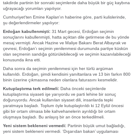
takdirde partinin bir sonraki seçimlerde daha büyük bir güç kaybına
uğrayacağı yorumları yapılıyor.
Cumhuriyet'ten Emine Kaplan'ın haberine göre, parti kulislerinde,
şu değerlendirmeler yapılıyor:
Erdoğan kabullenmişti:
31 Mart gecesi, Erdoğan seçimin
sonuçlarını kabullenmişti, hatta açıktan dile getirmese de bu yönde
mesaj vermişti. Ancak Hazine ve Maliye Bakanı Berat Albayrak ve
çevresi, Erdoğan’ı seçimin yenilenmesi durumunda partiye küskün
olan seçmenin sandığa götürülebileceği ve seçimin kazanılabileceği
konusunda ikna etti.
Daha sonra da seçimin yenilenmesi için her türlü argüman
kullanıldı. Erdoğan, şimdi kendisini yanıltanlara ve 13 bin farkın 800
binin üzerine çıkmasına neden olanlara faturasını kesmelidir.
Kutuplaştırma terk edilmeli:
Daha önceki seçimlerde
kutuplaştırma siyaseti işe yarıyordu ve parti lehine bir sonuç
doğuruyordu. Ancak kullanılan siyaset dili, insanlarda tepki
yaratmaya başladı. Toplum öyle kutuplaştırıldı ki 12 Eylül öncesi
gibi bir ortam olmasa bile kahvehanelerin ayrıldığı bir ortam
oluşmaya başladı. Bu anlayış bir an önce terkedilmeli.
Yeni sistem bekleneni vermedi:
Partinin büyük umut bağladığı,
yeni sistem bekleneni vermedi. ‘Dışarıdan bakan’ uygulaması