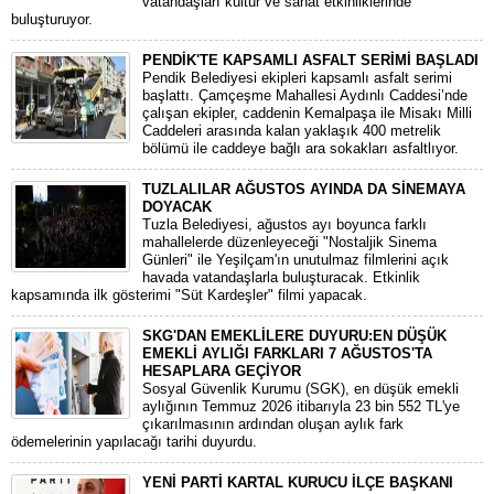
vatandaşları kültür ve sanat etkinliklerinde
buluşturuyor.
PENDİK'TE KAPSAMLI ASFALT SERİMİ BAŞLADI
Pendik Belediyesi ekipleri kapsamlı asfalt serimi
başlattı. Çamçeşme Mahallesi Aydınlı Caddesi’nde
çalışan ekipler, caddenin Kemalpaşa ile Misakı Milli
Caddeleri arasında kalan yaklaşık 400 metrelik
bölümü ile caddeye bağlı ara sokakları asfaltlıyor.
TUZLALILAR AĞUSTOS AYINDA DA SİNEMAYA
DOYACAK
Tuzla Belediyesi, ağustos ayı boyunca farklı
mahallelerde düzenleyeceği "Nostaljik Sinema
Günleri" ile Yeşilçam'ın unutulmaz filmlerini açık
havada vatandaşlarla buluşturacak. Etkinlik
kapsamında ilk gösterimi "Süt Kardeşler" filmi yapacak.
SKG'DAN EMEKLİLERE DUYURU:EN DÜŞÜK
EMEKLİ AYLIĞI FARKLARI 7 AĞUSTOS'TA
HESAPLARA GEÇİYOR
​Sosyal Güvenlik Kurumu (SGK), en düşük emekli
aylığının Temmuz 2026 itibarıyla 23 bin 552 TL'ye
çıkarılmasının ardından oluşan aylık fark
ödemelerinin yapılacağı tarihi duyurdu.
YENİ PARTİ KARTAL KURUCU İLÇE BAŞKANI