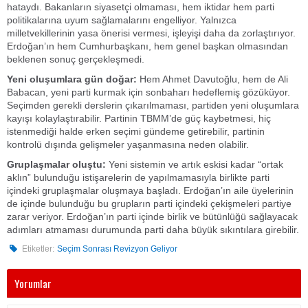
hataydı. Bakanların siyasetçi olmaması, hem iktidar hem parti
politikalarına uyum sağlamalarını engelliyor. Yalnızca
milletvekillerinin yasa önerisi vermesi, işleyişi daha da zorlaştırıyor.
Erdoğan’ın hem Cumhurbaşkanı, hem genel başkan olmasından
beklenen sonuç gerçekleşmedi.
Yeni oluşumlara gün doğar:
Hem Ahmet Davutoğlu, hem de Ali
Babacan, yeni parti kurmak için sonbaharı hedeflemiş gözüküyor.
Seçimden gerekli derslerin çıkarılmaması, partiden yeni oluşumlara
kayışı kolaylaştırabilir. Partinin TBMM’de güç kaybetmesi, hiç
istenmediği halde erken seçimi gündeme getirebilir, partinin
kontrolü dışında gelişmeler yaşanmasına neden olabilir.
Gruplaşmalar oluştu:
Yeni sistemin ve artık eskisi kadar “ortak
aklın” bulunduğu istişarelerin de yapılmamasıyla birlikte parti
içindeki gruplaşmalar oluşmaya başladı. Erdoğan’ın aile üyelerinin
de içinde bulunduğu bu grupların parti içindeki çekişmeleri partiye
zarar veriyor. Erdoğan’ın parti içinde birlik ve bütünlüğü sağlayacak
adımları atmaması durumunda parti daha büyük sıkıntılara girebilir.
Etiketler:
Seçim Sonrası Revizyon Geliyor
Yorumlar