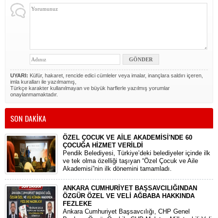
UYARI:
Küfür, hakaret, rencide edici cümleler veya imalar, inançlara saldırı içeren,
imla kuralları ile yazılmamış,
Türkçe karakter kullanılmayan ve büyük harflerle yazılmış yorumlar
onaylanmamaktadır.
SON DAKİKA
ÖZEL ÇOCUK VE AİLE AKADEMİSİ'NDE 60
ÇOCUĞA HİZMET VERİLDİ
Pendik Belediyesi, Türkiye’deki belediyeler içinde ilk
ve tek olma özelliği taşıyan “Özel Çocuk ve Aile
Akademisi”nin ilk dönemini tamamladı.
ANKARA CUMHURİYET BAŞSAVCILIĞINDAN
ÖZGÜR ÖZEL VE VELİ AĞBABA HAKKINDA
FEZLEKE
​Ankara Cumhuriyet Başsavcılığı, CHP Genel