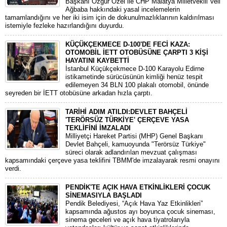
Başkanı Özgür Özel ile CHP Malatya Milletvekili Veli
Ağbaba hakkındaki yasal incelemelerin
tamamlandığını ve her iki isim için de dokunulmazlıklarının kaldırılması
istemiyle fezleke hazırlandığını duyurdu.
KÜÇÜKÇEKMECE D-100'DE FECİ KAZA:
OTOMOBİL İETT OTOBÜSÜNE ÇARPTI 3 KİŞİ
HAYATINI KAYBETTİ
​İstanbul Küçükçekmece D-100 Karayolu Edirne
istikametinde sürücüsünün kimliği henüz tespit
edilemeyen 34 BLN 100 plakalı otomobil, önünde
seyreden bir İETT otobüsüne arkadan hızla çarptı.
TARİHİ ADIM ATILDI:DEVLET BAHÇELİ
'TERÖRSÜZ TÜRKİYE' ÇERÇEVE YASA
TEKLİFİNİ İMZALADI
​Milliyetçi Hareket Partisi (MHP) Genel Başkanı
Devlet Bahçeli, kamuoyunda "Terörsüz Türkiye"
süreci olarak adlandırılan mevzuat çalışması
kapsamındaki çerçeve yasa teklifini TBMM'de imzalayarak resmi onayını
verdi.
PENDİK'TE AÇIK HAVA ETKİNLİKLERİ ÇOCUK
SİNEMASIYLA BAŞLADI
Pendik Belediyesi, “Açık Hava Yaz Etkinlikleri”
kapsamında ağustos ayı boyunca çocuk sineması,
sinema geceleri ve açık hava tiyatrolarıyla