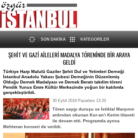
SON DAKİKA
KATEGORİLER
ŞEHİT VE GAZİ AİLELERİ MADALYA TÖRENİNDE BİR ARAYA
GELDİ
Türkiye Harp Malulü Gaziler Şehit Dul ve Yetimleri Derneği
İstanbul Anadolu Yakası Şubesi Derneğinin Düzenlemiş
Olduğu Dernek Madalyası ve Dernek Beratı takdim töreni
Pendik Yunus Emre Kültür Merkezinde yoğun bir katılımla
gerçekleştirildi.
30 Eylül 2019 Pazartesi 13:20
Tören saygı duruşu ve İstiklal Marşının
ardından okunan Kur-an'ı Kerim tilaveti
ile devam etti. Programda ayrıca
Mehteran konseri de verildi.