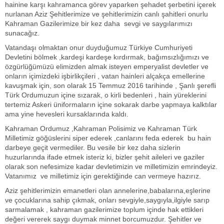
hainine karşı kahramanca görev yaparken şehadet şerbetini içerek
nurlanan Aziz Şehitlerimize ve şehitlerimizin canlı şahitleri onurlu
Kahraman Gazilerimize bir kez daha sevgi ve saygılarımızı
sunacağız.
Vatandaşı olmaktan onur duyduğumuz Türkiye Cumhuriyeti
Devletini bölmek ,kardeşi kardeşe kırdırmak, bağımsızlığımızı ve
özgürlüğümüzü elimizden almak isteyen emperyalist devletler ve
onların içimizdeki işbirlikçileri , vatan hainleri alçakça emellerine
kavuşmak için, son olarak 15 Temmuz 2016 tarihinde , Şanlı şerefli
Türk Ordumuzun içine sızarak, o kirli bedenleri , hain yüreklerini
tertemiz Askeri üniformaların içine sokarak darbe yapmaya kalktılar
ama yine hevesleri kursaklarında kaldı.
Kahraman Ordumuz ,Kahraman Polisimiz ve Kahraman Türk
Milletimiz göğüslerini siper ederek ,canlarını feda ederek bu hain
darbeye geçit vermediler. Bu vesile bir kez daha sizlerin
huzurlarında ifade etmek isteriz ki, bizler şehit aileleri ve gaziler
olarak son nefesimize kadar devletimizin ve milletimizin emrindeyiz.
Vatanımız ve milletimiz için gerektiğinde can vermeye hazırız.
Aziz şehitlerimizin emanetleri olan annelerine,babalarına,eşlerine
ve çocuklarına sahip çıkmak, onları sevgiyle,saygıyla,ilgiyle sarıp
sarmalamak , kahraman gazilerimize toplum içinde hak ettikleri
değeri vererek saygı duymak minnet borcumuzdur. Şehitler ve