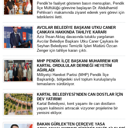
​Pendik’te faaliyet gösteren basın mensupları, Pendik
İlçe Müftülüğü görevine başlayan Dr. Abdulhamid
Pehlivan’ı makamında ziyaret ederek yeni görevi için
tebriklerini iletti.
AVCILAR BELEDİYE BAŞKANI UTKU CANER
ÇANKAYA HAKKINDA TAHLİYE KARARI
​Aziz İhsan Aktaş davasında tutuklu yargılanan
Avcılar Belediye Başkanı Utku Caner Çaykara ile
Seyhan Belediyesi Temizlik İşleri Müdürü Özcan
Zenger için tahliye kararı çıktı.
MHP PENDİK İLÇE BAŞKANI MUHARREM KIR
KARTAL ORDULULAR DERNEĞİ HEYETİNİ
AĞIRLADI
​Milliyetçi Hareket Partisi (MHP) Pendik İlçe
Başkanlığı, bölgedeki sivil toplum kuruluşlarıyla
temaslarını sürdürüyor.
KARTAL BELEDİYESİ’NDEN CAN DOSTLAR İÇİN
DEV YATIRIM!
Kartal Belediyesi, kent yaşamı ile can dostların
yaşam kalitesini artıracak vizyoner projelerine bir
yenisini ekliyor.
BAKAN GÜRLEK'TEN ÇERÇEVE YASA