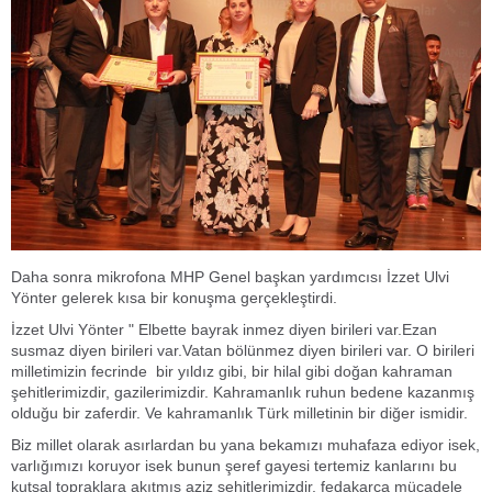
Daha sonra mikrofona MHP Genel başkan yardımcısı İzzet Ulvi
Yönter gelerek kısa bir konuşma gerçekleştirdi.
İzzet Ulvi Yönter " Elbette bayrak inmez diyen birileri var.Ezan
susmaz diyen birileri var.Vatan bölünmez diyen birileri var. O birileri
milletimizin fecrinde bir yıldız gibi, bir hilal gibi doğan kahraman
şehitlerimizdir, gazilerimizdir. Kahramanlık ruhun bedene kazanmış
olduğu bir zaferdir. Ve kahramanlık Türk milletinin bir diğer ismidir.
Biz millet olarak asırlardan bu yana bekamızı muhafaza ediyor isek,
varlığımızı koruyor isek bunun şeref gayesi tertemiz kanlarını bu
kutsal topraklara akıtmış aziz şehitlerimizdir, fedakarca mücadele