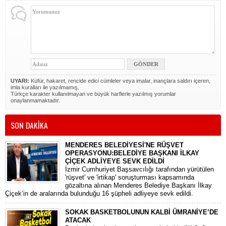
UYARI:
Küfür, hakaret, rencide edici cümleler veya imalar, inançlara saldırı içeren,
imla kuralları ile yazılmamış,
Türkçe karakter kullanılmayan ve büyük harflerle yazılmış yorumlar
onaylanmamaktadır.
SON DAKİKA
MENDERES BELEDİYESİ'NE RÜŞVET
OPERASYONU:BELEDİYE BAŞKANI İLKAY
ÇİÇEK ADLİYEYE SEVK EDİLDİ
​İzmir Cumhuriyet Başsavcılığı tarafından yürütülen
'rüşvet' ve 'irtikap' soruşturması kapsamında
gözaltına alınan Menderes Belediye Başkanı İlkay
Çiçek’in de aralarında bulunduğu 16 şüpheli adliyeye sevk edildi.
SOKAK BASKETBOLUNUN KALBİ ÜMRANİYE’DE
ATACAK