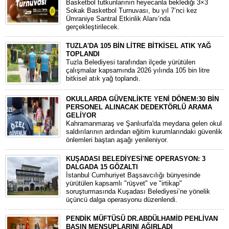
Basketbol tutkunlarının heyecanla beklediği 3×3
Sokak Basketbol Turnuvası, bu yıl 7’nci kez
Ümraniye Santral Etkinlik Alanı’nda
gerçekleştirilecek.
TUZLA'DA 105 BİN LİTRE BİTKİSEL ATIK YAĞ
TOPLANDI
Tuzla Belediyesi tarafından ilçede yürütülen
çalışmalar kapsamında 2026 yılında 105 bin litre
bitkisel atık yağ toplandı.
OKULLARDA GÜVENLİKTE YENİ DÖNEM:30 BİN
PERSONEL ALINACAK DEDEKTÖRLÜ ARAMA
GELİYOR
​Kahramanmaraş ve Şanlıurfa'da meydana gelen okul
saldırılarının ardından eğitim kurumlarındaki güvenlik
önlemleri baştan aşağı yenileniyor.
KUŞADASI BELEDİYESİ'NE OPERASYON: 3
DALGADA 15 GÖZALTI
​İstanbul Cumhuriyet Başsavcılığı bünyesinde
yürütülen kapsamlı "rüşvet" ve "irtikap"
soruşturmasında Kuşadası Belediyesi’ne yönelik
üçüncü dalga operasyonu düzenlendi.
PENDİK MÜFTÜSÜ DR.ABDÜLHAMİD PEHLİVAN
BASIN MENSUPLARINI AĞIRLADI