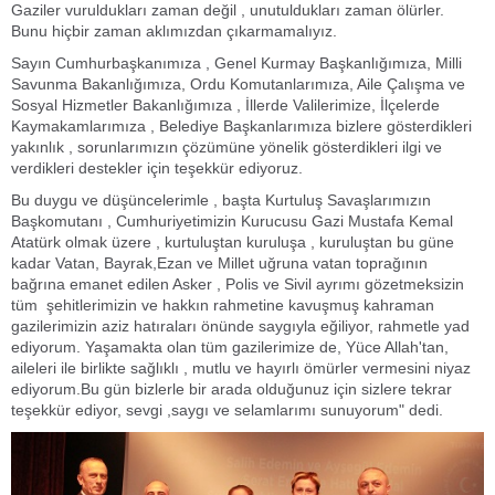
Gaziler vuruldukları zaman değil , unutuldukları zaman ölürler.
Bunu hiçbir zaman aklımızdan çıkarmamalıyız.
Sayın Cumhurbaşkanımıza , Genel Kurmay Başkanlığımıza, Milli
Savunma Bakanlığımıza, Ordu Komutanlarımıza, Aile Çalışma ve
Sosyal Hizmetler Bakanlığımıza , İllerde Valilerimize, İlçelerde
Kaymakamlarımıza , Belediye Başkanlarımıza bizlere gösterdikleri
yakınlık , sorunlarımızın çözümüne yönelik gösterdikleri ilgi ve
verdikleri destekler için teşekkür ediyoruz.
Bu duygu ve düşüncelerimle , başta Kurtuluş Savaşlarımızın
Başkomutanı , Cumhuriyetimizin Kurucusu Gazi Mustafa Kemal
Atatürk olmak üzere , kurtuluştan kuruluşa , kuruluştan bu güne
kadar Vatan, Bayrak,Ezan ve Millet uğruna vatan toprağının
bağrına emanet edilen Asker , Polis ve Sivil ayrımı gözetmeksizin
tüm şehitlerimizin ve hakkın rahmetine kavuşmuş kahraman
gazilerimizin aziz hatıraları önünde saygıyla eğiliyor, rahmetle yad
ediyorum. Yaşamakta olan tüm gazilerimize de, Yüce Allah'tan,
aileleri ile birlikte sağlıklı , mutlu ve hayırlı ömürler vermesini niyaz
ediyorum.Bu gün bizlerle bir arada olduğunuz için sizlere tekrar
teşekkür ediyor, sevgi ,saygı ve selamlarımı sunuyorum" dedi.