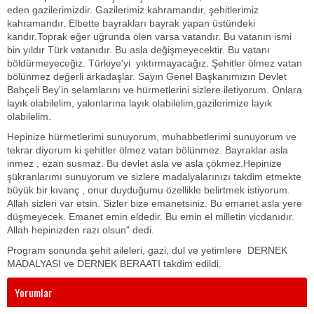
eden gazilerimizdir. Gazilerimiz kahramandır, şehitlerimiz
kahramandır. Elbette bayrakları bayrak yapan üstündeki
kandır.Toprak eğer uğrunda ölen varsa vatandır. Bu vatanın ismi
bin yıldır Türk vatanıdır. Bu asla değişmeyecektir. Bu vatanı
böldürmeyeceğiz. Türkiye'yi yıktırmayacağız. Şehitler ölmez vatan
bölünmez değerli arkadaşlar. Sayın Genel Başkanımızın Devlet
Bahçeli Bey'in selamlarını ve hürmetlerini sizlere iletiyorum. Onlara
layık olabilelim, yakınlarına layık olabilelim,gazilerimize layık
olabilelim.
Hepinize hürmetlerimi sunuyorum, muhabbetlerimi sunuyorum ve
tekrar diyorum ki şehitler ölmez vatan bölünmez. Bayraklar asla
inmez , ezan susmaz. Bu devlet asla ve asla çökmez.Hepinize
şükranlarımı sunuyorum ve sizlere madalyalarınızı takdim etmekte
büyük bir kıvanç , onur duyduğumu özellikle belirtmek istiyorum.
Allah sizleri var etsin. Sizler bize emanetsiniz. Bu emanet asla yere
düşmeyecek. Emanet emin eldedir. Bu emin el milletin vicdanıdır.
Allah hepinizden razı olsun" dedi.
Program sonunda şehit aileleri, gazi, dul ve yetimlere DERNEK
MADALYASI ve DERNEK BERAATI takdim edildi.
Yorumlar