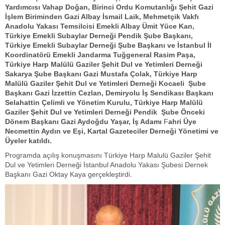
Yardımcısı Vahap Doğan, Birinci Ordu Komutanlığı Şehit Gazi
İşlem Biriminden Gazi Albay İsmail Laik, Mehmetçik Vakfı
Anadolu Yakası Temsilcisi Emekli Albay Ümit Yüce Kan,
Türkiye Emekli Subaylar Derneği Pendik Şube Başkanı,
Türkiye Emekli Subaylar Derneği Şube Başkanı ve İstanbul İl
Koordinatörü Emekli Jandarma Tuğgeneral Rasim Paşa,
Türkiye Harp Malülü Gaziler Şehit Dul ve Yetimleri Derneği
Sakarya Şube Başkanı Gazi Mustafa Çolak, Türkiye Harp
Malülü Gaziler Şehit Dul ve Yetimleri Derneği Kocaeli Şube
Başkanı Gazi İzzettin Cezlan, Demiryolu İş Sendikası Başkanı
Selahattin Çelimli ve Yönetim Kurulu, Türkiye Harp Malülü
Gaziler Şehit Dul ve Yetimleri Derneği Pendik Şube Önceki
Dönem Başkanı Gazi Aydoğdu Yaşar, İş Adamı
F
ahri Üye
Necmettin Aydın ve Eşi, Kartal Gazeteciler Derneği Yönetimi ve
Üyeler katıldı.
Programda açılış konuşmasını Türkiye Harp Malulü Gaziler Şehit
Dul ve Yetimleri Derneği İstanbul Anadolu Yakası Şubesi Dernek
Başkanı Gazi Oktay Kaya gerçekleştirdi.