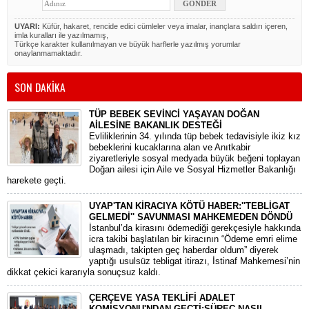
UYARI:
Küfür, hakaret, rencide edici cümleler veya imalar, inançlara saldırı içeren,
imla kuralları ile yazılmamış,
Türkçe karakter kullanılmayan ve büyük harflerle yazılmış yorumlar
onaylanmamaktadır.
SON DAKİKA
TÜP BEBEK SEVİNCİ YAŞAYAN DOĞAN
AİLESİNE BAKANLIK DESTEĞİ
​Evliliklerinin 34. yılında tüp bebek tedavisiyle ikiz kız
bebeklerini kucaklarına alan ve Anıtkabir
ziyaretleriyle sosyal medyada büyük beğeni toplayan
Doğan ailesi için Aile ve Sosyal Hizmetler Bakanlığı
harekete geçti.
UYAP'TAN KİRACIYA KÖTÜ HABER:''TEBLİGAT
GELMEDİ'' SAVUNMASI MAHKEMEDEN DÖNDÜ
​İstanbul’da kirasını ödemediği gerekçesiyle hakkında
icra takibi başlatılan bir kiracının “Ödeme emri elime
ulaşmadı, takipten geç haberdar oldum” diyerek
yaptığı usulsüz tebligat itirazı, İstinaf Mahkemesi’nin
dikkat çekici kararıyla sonuçsuz kaldı.
ÇERÇEVE YASA TEKLİFİ ADALET
KOMİSYONU'NDAN GEÇTİ:SÜREÇ NASIL