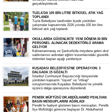
gerçekleştirilecek.
TUZLA'DA 105 BİN LİTRE BİTKİSEL ATIK YAĞ
TOPLANDI
Tuzla Belediyesi tarafından ilçede yürütülen
çalışmalar kapsamında 2026 yılında 105 bin litre
bitkisel atık yağ toplandı.
OKULLARDA GÜVENLİKTE YENİ DÖNEM:30 BİN
PERSONEL ALINACAK DEDEKTÖRLÜ ARAMA
GELİYOR
​Kahramanmaraş ve Şanlıurfa'da meydana gelen okul
saldırılarının ardından eğitim kurumlarındaki güvenlik
önlemleri baştan aşağı yenileniyor.
KUŞADASI BELEDİYESİ'NE OPERASYON: 3
DALGADA 15 GÖZALTI
​İstanbul Cumhuriyet Başsavcılığı bünyesinde
yürütülen kapsamlı "rüşvet" ve "irtikap"
soruşturmasında Kuşadası Belediyesi’ne yönelik
üçüncü dalga operasyonu düzenlendi.
PENDİK MÜFTÜSÜ DR.ABDÜLHAMİD PEHLİVAN
BASIN MENSUPLARINI AĞIRLADI
​Pendik’te faaliyet gösteren basın mensupları, Pendik
İlçe Müftülüğü görevine başlayan Dr. Abdulhamid