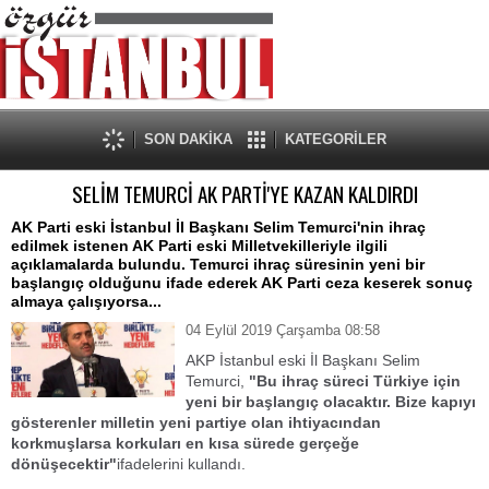
SON DAKİKA
KATEGORİLER
SELİM TEMURCİ AK PARTİ'YE KAZAN KALDIRDI
AK Parti eski İstanbul İl Başkanı Selim Temurci'nin ihraç
edilmek istenen AK Parti eski Milletvekilleriyle ilgili
açıklamalarda bulundu. Temurci ihraç süresinin yeni bir
başlangıç olduğunu ifade ederek AK Parti ceza keserek sonuç
almaya çalışıyorsa...
04 Eylül 2019 Çarşamba 08:58
AKP İstanbul eski İl Başkanı Selim
Temurci,
"Bu ihraç süreci Türkiye için
yeni bir başlangıç olacaktır. Bize kapıyı
gösterenler milletin yeni partiye olan ihtiyacından
korkmuşlarsa korkuları en kısa sürede gerçeğe
dönüşecektir"
ifadelerini kullandı.