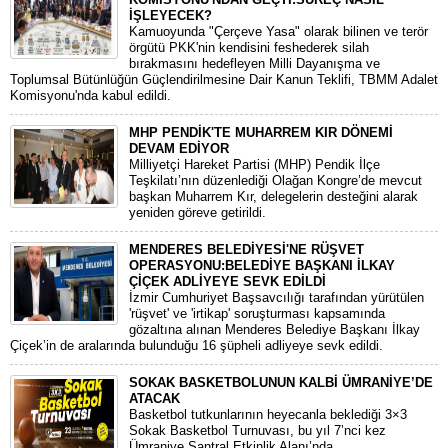
İŞLEYECEK?
​Kamuoyunda "Çerçeve Yasa" olarak bilinen ve terör
örgütü PKK'nin kendisini feshederek silah
bırakmasını hedefleyen Milli Dayanışma ve
Toplumsal Bütünlüğün Güçlendirilmesine Dair Kanun Teklifi, TBMM Adalet
Komisyonu'nda kabul edildi.
MHP PENDİK'TE MUHARREM KIR DÖNEMİ
DEVAM EDİYOR
​Milliyetçi Hareket Partisi (MHP) Pendik İlçe
Teşkilatı’nın düzenlediği Olağan Kongre’de mevcut
başkan Muharrem Kır, delegelerin desteğini alarak
yeniden göreve getirildi.
MENDERES BELEDİYESİ'NE RÜŞVET
OPERASYONU:BELEDİYE BAŞKANI İLKAY
ÇİÇEK ADLİYEYE SEVK EDİLDİ
​İzmir Cumhuriyet Başsavcılığı tarafından yürütülen
'rüşvet' ve 'irtikap' soruşturması kapsamında
gözaltına alınan Menderes Belediye Başkanı İlkay
Çiçek’in de aralarında bulunduğu 16 şüpheli adliyeye sevk edildi.
SOKAK BASKETBOLUNUN KALBİ ÜMRANİYE’DE
ATACAK
Basketbol tutkunlarının heyecanla beklediği 3×3
Sokak Basketbol Turnuvası, bu yıl 7’nci kez
Ümraniye Santral Etkinlik Alanı’nda