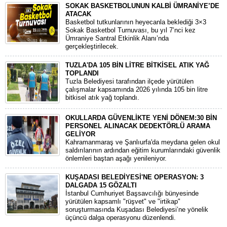
SOKAK BASKETBOLUNUN KALBİ ÜMRANİYE’DE
ATACAK
Basketbol tutkunlarının heyecanla beklediği 3×3
Sokak Basketbol Turnuvası, bu yıl 7’nci kez
Ümraniye Santral Etkinlik Alanı’nda
gerçekleştirilecek.
TUZLA'DA 105 BİN LİTRE BİTKİSEL ATIK YAĞ
TOPLANDI
Tuzla Belediyesi tarafından ilçede yürütülen
çalışmalar kapsamında 2026 yılında 105 bin litre
bitkisel atık yağ toplandı.
OKULLARDA GÜVENLİKTE YENİ DÖNEM:30 BİN
PERSONEL ALINACAK DEDEKTÖRLÜ ARAMA
GELİYOR
​Kahramanmaraş ve Şanlıurfa'da meydana gelen okul
saldırılarının ardından eğitim kurumlarındaki güvenlik
önlemleri baştan aşağı yenileniyor.
KUŞADASI BELEDİYESİ'NE OPERASYON: 3
DALGADA 15 GÖZALTI
​İstanbul Cumhuriyet Başsavcılığı bünyesinde
yürütülen kapsamlı "rüşvet" ve "irtikap"
soruşturmasında Kuşadası Belediyesi’ne yönelik
üçüncü dalga operasyonu düzenlendi.