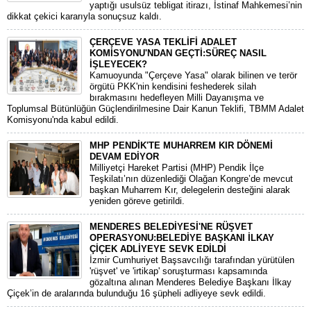
yaptığı usulsüz tebligat itirazı, İstinaf Mahkemesi’nin
dikkat çekici kararıyla sonuçsuz kaldı.
ÇERÇEVE YASA TEKLİFİ ADALET
KOMİSYONU'NDAN GEÇTİ:SÜREÇ NASIL
İŞLEYECEK?
​Kamuoyunda "Çerçeve Yasa" olarak bilinen ve terör
örgütü PKK'nin kendisini feshederek silah
bırakmasını hedefleyen Milli Dayanışma ve
Toplumsal Bütünlüğün Güçlendirilmesine Dair Kanun Teklifi, TBMM Adalet
Komisyonu'nda kabul edildi.
MHP PENDİK'TE MUHARREM KIR DÖNEMİ
DEVAM EDİYOR
​Milliyetçi Hareket Partisi (MHP) Pendik İlçe
Teşkilatı’nın düzenlediği Olağan Kongre’de mevcut
başkan Muharrem Kır, delegelerin desteğini alarak
yeniden göreve getirildi.
MENDERES BELEDİYESİ'NE RÜŞVET
OPERASYONU:BELEDİYE BAŞKANI İLKAY
ÇİÇEK ADLİYEYE SEVK EDİLDİ
​İzmir Cumhuriyet Başsavcılığı tarafından yürütülen
'rüşvet' ve 'irtikap' soruşturması kapsamında
gözaltına alınan Menderes Belediye Başkanı İlkay
Çiçek’in de aralarında bulunduğu 16 şüpheli adliyeye sevk edildi.