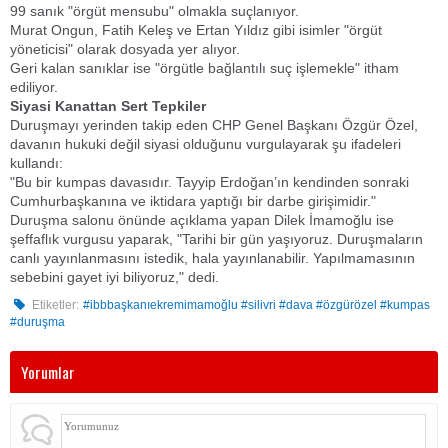
​99 sanık "örgüt mensubu" olmakla suçlanıyor.
​Murat Ongun, Fatih Keleş ve Ertan Yıldız gibi isimler "örgüt
yöneticisi" olarak dosyada yer alıyor.
​Geri kalan sanıklar ise "örgütle bağlantılı suç işlemekle" itham
ediliyor.
​Siyasi Kanattan Sert Tepkiler
​Duruşmayı yerinden takip eden CHP Genel Başkanı Özgür Özel,
davanın hukuki değil siyasi olduğunu vurgulayarak şu ifadeleri
kullandı:
​"Bu bir kumpas davasıdır. Tayyip Erdoğan’ın kendinden sonraki
Cumhurbaşkanına ve iktidara yaptığı bir darbe girişimidir."
​Duruşma salonu önünde açıklama yapan Dilek İmamoğlu ise
şeffaflık vurgusu yaparak, "Tarihi bir gün yaşıyoruz. Duruşmaların
canlı yayınlanmasını istedik, hala yayınlanabilir. Yapılmamasının
sebebini gayet iyi biliyoruz," dedi.
Etiketler:
#ibbbaşkanıekremimamoğlu #silivri #dava #özgürözel #kumpas
#duruşma
Yorumlar