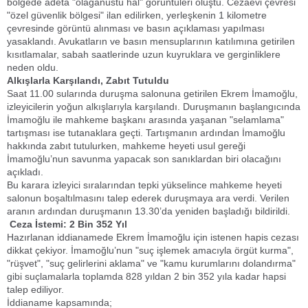
bölgede adeta "olağanüstü hal" görüntüleri oluştu. Cezaevi çevresi
"özel güvenlik bölgesi" ilan edilirken, yerleşkenin 1 kilometre
çevresinde görüntü alınması ve basın açıklaması yapılması
yasaklandı. Avukatların ve basın mensuplarının katılımına getirilen
kısıtlamalar, sabah saatlerinde uzun kuyruklara ve gerginliklere
neden oldu.
​Alkışlarla Karşılandı, Zabıt Tutuldu
​Saat 11.00 sularında duruşma salonuna getirilen Ekrem İmamoğlu,
izleyicilerin yoğun alkışlarıyla karşılandı. Duruşmanın başlangıcında
İmamoğlu ile mahkeme başkanı arasında yaşanan "selamlama"
tartışması ise tutanaklara geçti. Tartışmanın ardından İmamoğlu
hakkında zabıt tutulurken, mahkeme heyeti usul gereği
İmamoğlu’nun savunma yapacak son sanıklardan biri olacağını
açıkladı.
​Bu karara izleyici sıralarından tepki yükselince mahkeme heyeti
salonun boşaltılmasını talep ederek duruşmaya ara verdi. Verilen
aranın ardından duruşmanın 13.30’da yeniden başladığı bildirildi.
​ Ceza İstemi: 2 Bin 352 Yıl
​Hazırlanan iddianamede Ekrem İmamoğlu için istenen hapis cezası
dikkat çekiyor. İmamoğlu’nun "suç işlemek amacıyla örgüt kurma",
"rüşvet", "suç gelirlerini aklama" ve "kamu kurumlarını dolandırma"
gibi suçlamalarla toplamda 828 yıldan 2 bin 352 yıla kadar hapsi
talep ediliyor.
​İddianame kapsamında;