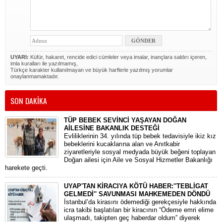
UYARI:
Küfür, hakaret, rencide edici cümleler veya imalar, inançlara saldırı içeren,
imla kuralları ile yazılmamış,
Türkçe karakter kullanılmayan ve büyük harflerle yazılmış yorumlar
onaylanmamaktadır.
SON DAKİKA
TÜP BEBEK SEVİNCİ YAŞAYAN DOĞAN
AİLESİNE BAKANLIK DESTEĞİ
​Evliliklerinin 34. yılında tüp bebek tedavisiyle ikiz kız
bebeklerini kucaklarına alan ve Anıtkabir
ziyaretleriyle sosyal medyada büyük beğeni toplayan
Doğan ailesi için Aile ve Sosyal Hizmetler Bakanlığı
harekete geçti.
UYAP'TAN KİRACIYA KÖTÜ HABER:''TEBLİGAT
GELMEDİ'' SAVUNMASI MAHKEMEDEN DÖNDÜ
​İstanbul’da kirasını ödemediği gerekçesiyle hakkında
icra takibi başlatılan bir kiracının “Ödeme emri elime
ulaşmadı, takipten geç haberdar oldum” diyerek