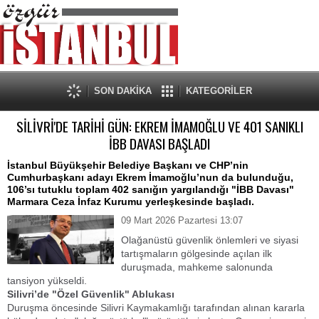
SON DAKİKA
KATEGORİLER
SİLİVRİ'DE TARİHİ GÜN: EKREM İMAMOĞLU VE 401 SANIKLI
İBB DAVASI BAŞLADI
İstanbul Büyükşehir Belediye Başkanı ve CHP’nin
Cumhurbaşkanı adayı Ekrem İmamoğlu’nun da bulunduğu,
106’sı tutuklu toplam 402 sanığın yargılandığı "İBB Davası"
Marmara Ceza İnfaz Kurumu yerleşkesinde başladı.
09 Mart 2026 Pazartesi 13:07
Olağanüstü güvenlik önlemleri ve siyasi
tartışmaların gölgesinde açılan ilk
duruşmada, mahkeme salonunda
tansiyon yükseldi.
​Silivri’de "Özel Güvenlik" Ablukası
​Duruşma öncesinde Silivri Kaymakamlığı tarafından alınan kararla