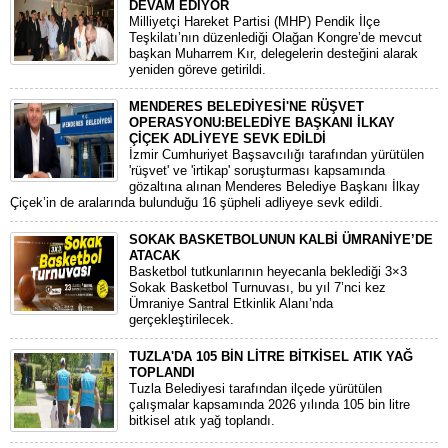
DEVAM EDİYOR
​Milliyetçi Hareket Partisi (MHP) Pendik İlçe
Teşkilatı’nın düzenlediği Olağan Kongre’de mevcut
başkan Muharrem Kır, delegelerin desteğini alarak
yeniden göreve getirildi.
MENDERES BELEDİYESİ'NE RÜŞVET
OPERASYONU:BELEDİYE BAŞKANI İLKAY
ÇİÇEK ADLİYEYE SEVK EDİLDİ
​İzmir Cumhuriyet Başsavcılığı tarafından yürütülen
'rüşvet' ve 'irtikap' soruşturması kapsamında
gözaltına alınan Menderes Belediye Başkanı İlkay
Çiçek’in de aralarında bulunduğu 16 şüpheli adliyeye sevk edildi.
SOKAK BASKETBOLUNUN KALBİ ÜMRANİYE’DE
ATACAK
Basketbol tutkunlarının heyecanla beklediği 3×3
Sokak Basketbol Turnuvası, bu yıl 7’nci kez
Ümraniye Santral Etkinlik Alanı’nda
gerçekleştirilecek.
TUZLA'DA 105 BİN LİTRE BİTKİSEL ATIK YAĞ
TOPLANDI
Tuzla Belediyesi tarafından ilçede yürütülen
çalışmalar kapsamında 2026 yılında 105 bin litre
bitkisel atık yağ toplandı.