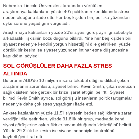
Nebraska-Lincoln Üniversitesi tarafından yürütülen
araştırmaya katılanların yüzde 40’ı politikanın kendilerinde strese
neden olduğunu ifade etti. Her beş kişiden biri, politika yüzünden
uyku sorunu yaşadığını vurguladı.
Araştırmaya katılanların yüzde 20’si siyasi görüş ayrılığı sebebiyle
arkadaşlık ilişkisinin bozulduğunu bildirdi. Yine her beş kişiden biri
siyaset nedeniyle kendini yorgun hissettiğini dile getirirken, yüzde
dörtlük bir kesim ise siyaset yüzünden intihar etme düşüncesine
kapıldığını söyledi.
SOL GÖRÜŞLÜLER DAHA FAZLA STRES
ALTINDA
Bu oranın ABD’de 10 milyon insana tekabül ettiğine dikkat çeken
araştırmanın sorumlusu, siyaset bilimci Kevin Smith, çıkan sonucun
sağlık sisteminde gerçek bir krize işaret ettiğini belirtti. Siyaset
bilimci Kevin Smith ayrıca, sol görüşlü insanların politik tartışmalar
nedeniyle daha çok stres yaşadığını ifade etti.
Ankete katılanların yüzde 11.5'i siyasetin beden sağlıklarına zarar
verdiğini dile getirirken, yüzde 31.8’lik bir grup, medyada kendi
siyasi görüşlerine aykırı fikirler savunulduğunda 'delirdiğini' belirtti.
Yüzde 29.3'lük bir kesim ise siyaset sebebiyle kontrolünü
kaybettiğini itiraf etti.