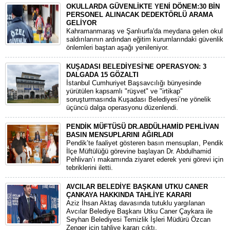
OKULLARDA GÜVENLİKTE YENİ DÖNEM:30 BİN
PERSONEL ALINACAK DEDEKTÖRLÜ ARAMA
GELİYOR
​Kahramanmaraş ve Şanlıurfa'da meydana gelen okul
saldırılarının ardından eğitim kurumlarındaki güvenlik
önlemleri baştan aşağı yenileniyor.
KUŞADASI BELEDİYESİ'NE OPERASYON: 3
DALGADA 15 GÖZALTI
​İstanbul Cumhuriyet Başsavcılığı bünyesinde
yürütülen kapsamlı "rüşvet" ve "irtikap"
soruşturmasında Kuşadası Belediyesi’ne yönelik
üçüncü dalga operasyonu düzenlendi.
PENDİK MÜFTÜSÜ DR.ABDÜLHAMİD PEHLİVAN
BASIN MENSUPLARINI AĞIRLADI
​Pendik’te faaliyet gösteren basın mensupları, Pendik
İlçe Müftülüğü görevine başlayan Dr. Abdulhamid
Pehlivan’ı makamında ziyaret ederek yeni görevi için
tebriklerini iletti.
AVCILAR BELEDİYE BAŞKANI UTKU CANER
ÇANKAYA HAKKINDA TAHLİYE KARARI
​Aziz İhsan Aktaş davasında tutuklu yargılanan
Avcılar Belediye Başkanı Utku Caner Çaykara ile
Seyhan Belediyesi Temizlik İşleri Müdürü Özcan
Zenger için tahliye kararı çıktı.