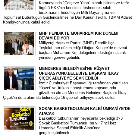
​Kamuoyunda "Çerçeve Yasa" olarak bilinen ve terör
örgütü PKK'nin kendisini feshederek silah
bırakmasını hedefleyen Milli Dayanışma ve
Toplumsal Bütünlüğün Güçlendirilmesine Dair Kanun Teklifi, TBMM Adalet
Komisyonu'nda kabul edildi.
MHP PENDİK'TE MUHARREM KIR DÖNEMİ
DEVAM EDİYOR
​Milliyetçi Hareket Partisi (MHP) Pendik İlçe
Teşkilatı’nın düzenlediği Olağan Kongre’de mevcut
başkan Muharrem Kır, delegelerin desteğini alarak
yeniden göreve getirildi.
MENDERES BELEDİYESİ'NE RÜŞVET
OPERASYONU:BELEDİYE BAŞKANI İLKAY
ÇİÇEK ADLİYEYE SEVK EDİLDİ
​İzmir Cumhuriyet Başsavcılığı tarafından yürütülen
'rüşvet' ve 'irtikap' soruşturması kapsamında
gözaltına alınan Menderes Belediye Başkanı İlkay
Çiçek’in de aralarında bulunduğu 16 şüpheli adliyeye sevk edildi.
SOKAK BASKETBOLUNUN KALBİ ÜMRANİYE’DE
ATACAK
Basketbol tutkunlarının heyecanla beklediği 3×3
Sokak Basketbol Turnuvası, bu yıl 7’nci kez
Ümraniye Santral Etkinlik Alanı’nda
gerçekleştirilecek.