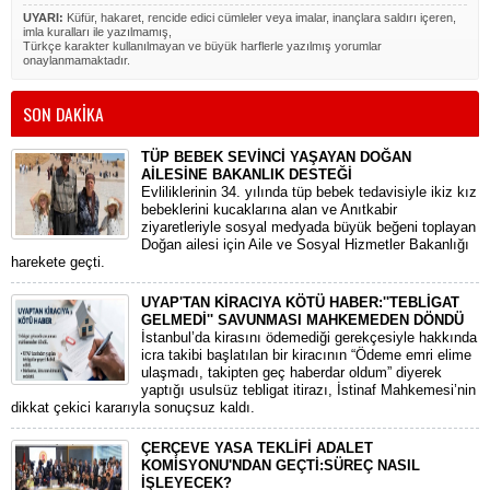
UYARI:
Küfür, hakaret, rencide edici cümleler veya imalar, inançlara saldırı içeren,
imla kuralları ile yazılmamış,
Türkçe karakter kullanılmayan ve büyük harflerle yazılmış yorumlar
onaylanmamaktadır.
SON DAKİKA
TÜP BEBEK SEVİNCİ YAŞAYAN DOĞAN
AİLESİNE BAKANLIK DESTEĞİ
​Evliliklerinin 34. yılında tüp bebek tedavisiyle ikiz kız
bebeklerini kucaklarına alan ve Anıtkabir
ziyaretleriyle sosyal medyada büyük beğeni toplayan
Doğan ailesi için Aile ve Sosyal Hizmetler Bakanlığı
harekete geçti.
UYAP'TAN KİRACIYA KÖTÜ HABER:''TEBLİGAT
GELMEDİ'' SAVUNMASI MAHKEMEDEN DÖNDÜ
​İstanbul’da kirasını ödemediği gerekçesiyle hakkında
icra takibi başlatılan bir kiracının “Ödeme emri elime
ulaşmadı, takipten geç haberdar oldum” diyerek
yaptığı usulsüz tebligat itirazı, İstinaf Mahkemesi’nin
dikkat çekici kararıyla sonuçsuz kaldı.
ÇERÇEVE YASA TEKLİFİ ADALET
KOMİSYONU'NDAN GEÇTİ:SÜREÇ NASIL
İŞLEYECEK?