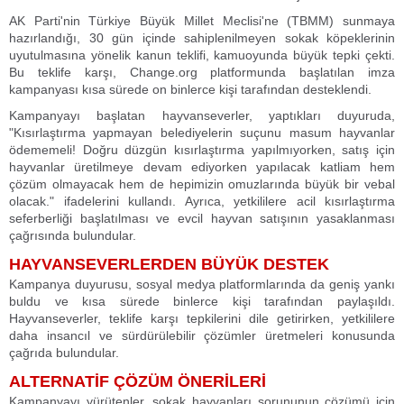
AK Parti'nin Türkiye Büyük Millet Meclisi'ne (TBMM) sunmaya
hazırlandığı, 30 gün içinde sahiplenilmeyen sokak köpeklerinin
uyutulmasına yönelik kanun teklifi, kamuoyunda büyük tepki çekti.
Bu teklife karşı, Change.org platformunda başlatılan imza
kampanyası kısa sürede on binlerce kişi tarafından desteklendi.
Kampanyayı başlatan hayvanseverler, yaptıkları duyuruda,
"Kısırlaştırma yapmayan belediyelerin suçunu masum hayvanlar
ödememeli! Doğru düzgün kısırlaştırma yapılmıyorken, satış için
hayvanlar üretilmeye devam ediyorken yapılacak katliam hem
çözüm olmayacak hem de hepimizin omuzlarında büyük bir vebal
olacak." ifadelerini kullandı. Ayrıca, yetkililere acil kısırlaştırma
seferberliği başlatılması ve evcil hayvan satışının yasaklanması
çağrısında bulundular.
HAYVANSEVERLERDEN BÜYÜK DESTEK
Kampanya duyurusu, sosyal medya platformlarında da geniş yankı
buldu ve kısa sürede binlerce kişi tarafından paylaşıldı.
Hayvanseverler, teklife karşı tepkilerini dile getirirken, yetkililere
daha insancıl ve sürdürülebilir çözümler üretmeleri konusunda
çağrıda bulundular.
ALTERNATİF ÇÖZÜM ÖNERİLERİ
Kampanyayı yürütenler, sokak hayvanları sorununun çözümü için