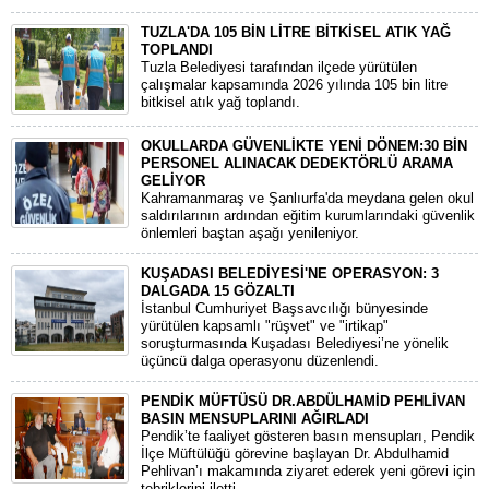
TUZLA'DA 105 BİN LİTRE BİTKİSEL ATIK YAĞ
TOPLANDI
Tuzla Belediyesi tarafından ilçede yürütülen
çalışmalar kapsamında 2026 yılında 105 bin litre
bitkisel atık yağ toplandı.
OKULLARDA GÜVENLİKTE YENİ DÖNEM:30 BİN
PERSONEL ALINACAK DEDEKTÖRLÜ ARAMA
GELİYOR
​Kahramanmaraş ve Şanlıurfa'da meydana gelen okul
saldırılarının ardından eğitim kurumlarındaki güvenlik
önlemleri baştan aşağı yenileniyor.
KUŞADASI BELEDİYESİ'NE OPERASYON: 3
DALGADA 15 GÖZALTI
​İstanbul Cumhuriyet Başsavcılığı bünyesinde
yürütülen kapsamlı "rüşvet" ve "irtikap"
soruşturmasında Kuşadası Belediyesi’ne yönelik
üçüncü dalga operasyonu düzenlendi.
PENDİK MÜFTÜSÜ DR.ABDÜLHAMİD PEHLİVAN
BASIN MENSUPLARINI AĞIRLADI
​Pendik’te faaliyet gösteren basın mensupları, Pendik
İlçe Müftülüğü görevine başlayan Dr. Abdulhamid
Pehlivan’ı makamında ziyaret ederek yeni görevi için
tebriklerini iletti.