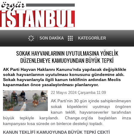
SON DAKİKA
KATEGORİLER
SOKAK HAYVANLARININ UYUTULMASINA YÖNELİK
DÜZENLEMEYE KAMUOYUNDAN BÜYÜK TEPKİ
AK Parti Hayvan Haklarını Kanunu'nda yapılacak değişiklikle
sokak hayvanlarının uyutulması konusunu gündemine aldı.
Sokak hayvanlarıyla ilgili kanun teklifinin ardından Meclis
kapanmadan önce yasalaştırılması planlanıyor.
22 Mayıs 2024 Çarşamba 11:09
AK Parti'nin 30 gün içinde sahiplenilmeyen
sokak köpeklerini uyutmayı öngören
kanun teklifi, hayvanseverler tarafından
büyük tepkiyle karşılandı. Change.org'da başlatılan imza
kampanyası kısa sürede on binlerce destekçi topladı.
KANUN TEKLİFİ KAMUOYUNDA BÜYÜK TEPKİ ÇEKTİ