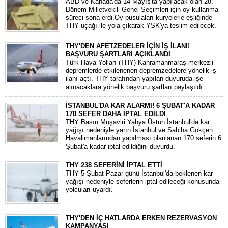
ABD ve Kanada'da 14 Mayıs'ta yapılacak olan 28.
Dönem Milletvekili Genel Seçimleri için oy kullanma
süreci sona erdi.Oy pusulaları kuryelerle eşliğinde
THY uçağı ile yola çıkarak YSK'ya teslim edilecek.
THY'DEN AFETZEDELER İÇİN İŞ İLANI!
BAŞVURU ŞARTLARI AÇIKLANDI
Türk Hava Yolları (THY) Kahramanmaraş merkezli
depremlerde etkilenenen depremzedelere yönelik iş
ilanı açtı. THY tarafından yapılan duyuruda işe
alınacaklara yönelik başvuru şartları paylaşıldı.
İSTANBUL'DA KAR ALARMI! 6 ŞUBAT'A KADAR
170 SEFER DAHA İPTAL EDİLDİ
THY Basın Müşaviri Yahya Üstün İstanbul'da kar
yağışı nedeniyle yarın İstanbul ve Sabiha Gökçen
Havalimanlarından yapılması planlanan 170 seferin 6
Şubat'a kadar iptal edildiğini duyurdu.
THY 238 SEFERİNİ İPTAL ETTİ
THY 5 Şubat Pazar günü İstanbul'da beklenen kar
yağışı nedeniyle seferlerin iptal edileceği konusunda
yolcuları uyardı.
THY'DEN İÇ HATLARDA ERKEN REZERVASYON
KAMPANYASI