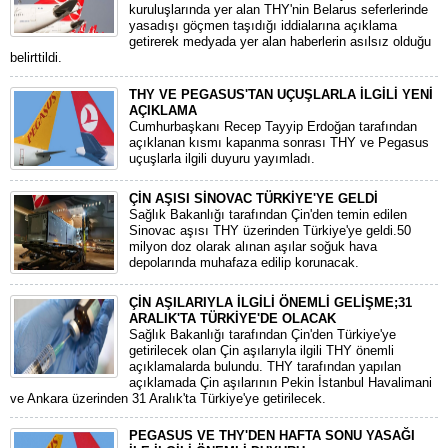
kuruluşlarında yer alan THY'nin Belarus seferlerinde
yasadışı göçmen taşıdığı iddialarına açıklama
getirerek medyada yer alan haberlerin asılsız olduğu
belirttildi.
THY VE PEGASUS'TAN UÇUŞLARLA İLGİLİ YENİ
AÇIKLAMA
Cumhurbaşkanı Recep Tayyip Erdoğan tarafından
açıklanan kısmı kapanma sonrası THY ve Pegasus
uçuşlarla ilgili duyuru yayımladı.
ÇİN AŞISI SİNOVAC TÜRKİYE'YE GELDİ
Sağlık Bakanlığı tarafından Çin'den temin edilen
Sinovac aşısı THY üzerinden Türkiye'ye geldi.50
milyon doz olarak alınan aşılar soğuk hava
depolarında muhafaza edilip korunacak.
ÇİN AŞILARIYLA İLGİLİ ÖNEMLİ GELİŞME;31
ARALIK'TA TÜRKİYE'DE OLACAK
Sağlık Bakanlığı tarafından Çin'den Türkiye'ye
getirilecek olan Çin aşılarıyla ilgili THY önemli
açıklamalarda bulundu. THY tarafından yapılan
açıklamada Çin aşılarının Pekin İstanbul Havalimani
ve Ankara üzerinden 31 Aralık'ta Türkiye'ye getirilecek.
PEGASUS VE THY'DEN HAFTA SONU YASAĞI