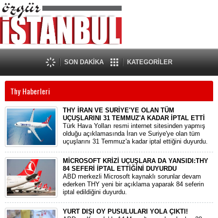
SON DAKİKA
KATEGORİLER
Thy Haberleri
THY İRAN VE SURİYE'YE OLAN TÜM
UÇUŞLARINI 31 TEMMUZ'A KADAR İPTAL ETTİ
Türk Hava Yolları resmi internet sitesinden yapmış
olduğu açıklamasında İran ve Suriye'ye olan tüm
uçuşlarını 31 Temmuz'a kadar iptal ettiğini duyurdu.
MİCROSOFT KRİZİ UÇUŞLARA DA YANSIDI:THY
84 SEFERİ İPTAL ETTİĞİNİ DUYURDU
ABD merkezli Microsoft kaynaklı sorunlar devam
ederken THY yeni bir açıklama yaparak 84 seferin
iptal edildiğini duyurdu.
YURT DIŞI OY PUSULULARI YOLA ÇIKTI!