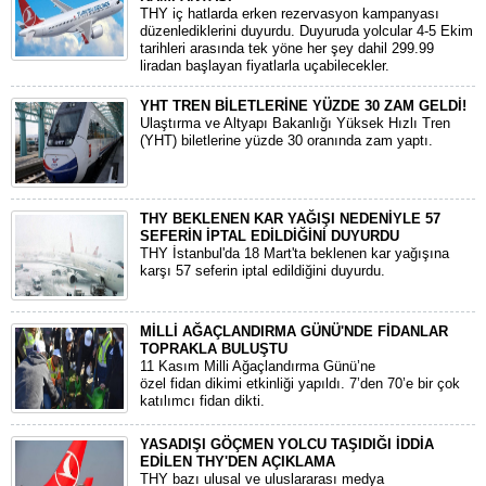
THY iç hatlarda erken rezervasyon kampanyası
düzenlediklerini duyurdu. Duyuruda yolcular 4-5 Ekim
tarihleri arasında tek yöne her şey dahil 299.99
liradan başlayan fiyatlarla uçabilecekler.
YHT TREN BİLETLERİNE YÜZDE 30 ZAM GELDİ!
Ulaştırma ve Altyapı Bakanlığı Yüksek Hızlı Tren
(YHT) biletlerine yüzde 30 oranında zam yaptı.
THY BEKLENEN KAR YAĞIŞI NEDENİYLE 57
SEFERİN İPTAL EDİLDİĞİNİ DUYURDU
THY İstanbul'da 18 Mart'ta beklenen kar yağışına
karşı 57 seferin iptal edildiğini duyurdu.
MİLLİ AĞAÇLANDIRMA GÜNÜ'NDE FİDANLAR
TOPRAKLA BULUŞTU
11 Kasım Milli Ağaçlandırma Günü’ne
özel fidan dikimi etkinliği yapıldı. 7’den 70’e bir çok
katılımcı fidan dikti.
YASADIŞI GÖÇMEN YOLCU TAŞIDIĞI İDDİA
EDİLEN THY'DEN AÇIKLAMA
THY bazı ulusal ve uluslararası medya