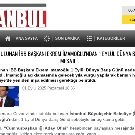
06 
İst
A
ANA SAYFA
SON DAKİKA
KATEGORİLER
ULUNAN İBB BAŞKANI EKREM İMAMOĞLU'NDAN 1 EYLÜL DÜNYA 
MESAJI
unan İBB Başkanı Ekrem İmamoğlu 1 Eylül Dünya Barış Günü nede
di. İmamoğlu açıklamasında gelecek yıla vurgu yapılarak barışın
ye'de yeniden inşa edilmesi gerektiği belirtildi.
01 Eylül 2025 Pazartesi 16:36
Marmara Cezaevi'nde tutuklu bulunan
İstanbul Büyükşehir Belediye (
oğlu
'ndan, 1 Eylül Dünya Barış Günü sebebiyle bir açıklama geldi.
n,
"Cumhurbaşkanlığı Aday Ofisi"
hesabından paylaşılan mesajında;
 İmamoğlu, iktidarı eleştirerek yurttaşlara çağrı yaptı.