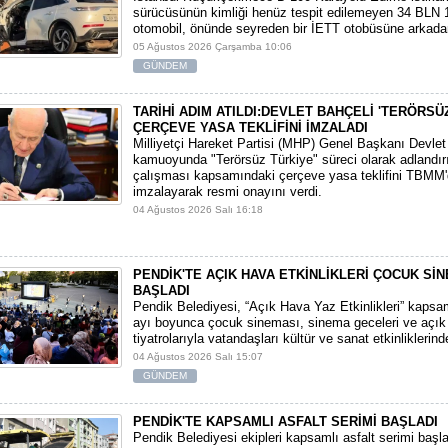
sürücüsünün kimliği henüz tespit edilemeyen 34 BLN 1
otomobil, önünde seyreden bir İETT otobüsüne arkadan
05 Ağustos 2026 Çarşamba 10:06
GÜNDEM
TARİHİ ADIM ATILDI:DEVLET BAHÇELİ 'TERÖRSÜ
ÇERÇEVE YASA TEKLİFİNİ İMZALADI
​Milliyetçi Hareket Partisi (MHP) Genel Başkanı Devlet
kamuoyunda "Terörsüz Türkiye" süreci olarak adlandı
çalışması kapsamındaki çerçeve yasa teklifini TBMM
imzalayarak resmi onayını verdi.
04 Ağustos 2026 Salı 16:18
PENDİK'TE AÇIK HAVA ETKİNLİKLERİ ÇOCUK Sİ
BAŞLADI
Pendik Belediyesi, “Açık Hava Yaz Etkinlikleri” kaps
ayı boyunca çocuk sineması, sinema geceleri ve açık
tiyatrolarıyla vatandaşları kültür ve sanat etkinliklerin
04 Ağustos 2026 Salı 15:07
GÜNDEM
PENDİK'TE KAPSAMLI ASFALT SERİMİ BAŞLADI
Pendik Belediyesi ekipleri kapsamlı asfalt serimi başla