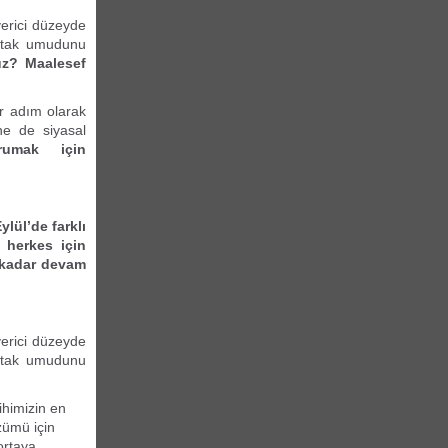
erici düzeyde
ortak umudunu
uz? Maalesef
ir adım olarak
ne de siyasal
rumak için
lül’de farklı
, herkes için
a kadar devam
erici düzeyde
ortak umudunu
ihimizin en
zümü için
ortaya