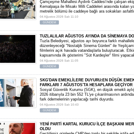
Çamçeşme Mahallesi Aydınlı Caddesi’nde çalışan ekip
Kemalpaşa ile Misakı Milli Caddeleri arasında kalan y
metrelik bölümü ile caddeye bağlı ara sokakları asfaltlı
04 Ağustos 2026 Salı 11:10
GÜNDEM
TUZLALILAR AĞUSTOS AYINDA DA SİNEMAYA D
Tuzla Belediyesi, ağustos ayı boyunca farklı mahallel
düzenleyeceği "Nostaljik Sinema Günleri" ile Yeşilçam
filmlerini açık havada vatandaşlarla buluşturacak. Etki
kapsamında ilk gösterimi "Süt Kardeşler" filmi yapaca
04 Ağustos 2026 Salı 11:05
GÜNDEM
SKG'DAN EMEKLİLERE DUYURU:EN DÜŞÜK EMEKL
FARKLARI 7 AĞUSTOS'TA HESAPLARA GEÇİYOR
​Sosyal Güvenlik Kurumu (SGK), en düşük emekli ayl
2026 itibarıyla 23 bin 552 TL'ye çıkarılmasının ardında
fark ödemelerinin yapılacağı tarihi duyurdu.
04 Ağustos 2026 Salı 10:43
GÜNDEM
YENİ PARTİ KARTAL KURUCU İLÇE BAŞKANI ME
OLDU
Geçtiğimiz günlerde CHP'den toplu bir şekilde istifa e