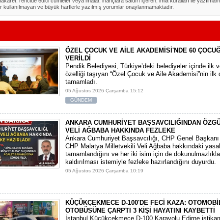
akaret, rencide edici cümleler veya imalar, inançlara saldırı içeren, imla kuralları ile yazılmam
r kullanılmayan ve büyük harflerle yazılmış yorumlar onaylanmamaktadır.
ÖZEL ÇOCUK VE AİLE AKADEMİSİ'NDE 60 ÇOCU
VERİLDİ
Pendik Belediyesi, Türkiye’deki belediyeler içinde ilk 
özelliği taşıyan “Özel Çocuk ve Aile Akademisi”nin ilk
tamamladı.
05 Ağustos 2026 Çarşamba 15:12
GÜNDEM
ANKARA CUMHURİYET BAŞSAVCILIĞINDAN ÖZGÜ
VELİ AĞBABA HAKKINDA FEZLEKE
​Ankara Cumhuriyet Başsavcılığı, CHP Genel Başkanı 
CHP Malatya Milletvekili Veli Ağbaba hakkındaki yasal
tamamlandığını ve her iki isim için de dokunulmazlıkla
kaldırılması istemiyle fezleke hazırlandığını duyurdu.
05 Ağustos 2026 Çarşamba 10:19
KÜÇÜKÇEKMECE D-100'DE FECİ KAZA: OTOMOBİL
OTOBÜSÜNE ÇARPTI 3 KİŞİ HAYATINI KAYBETTİ
​İstanbul Küçükçekmece D-100 Karayolu Edirne istika