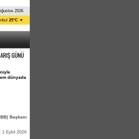
Ağustos 2026
anbul
25°C
▼
nkara
23°C
BARIŞ GÜNÜ
niyle
 hem dünyada
İBB) Başkanı
 1 Eylül 2026