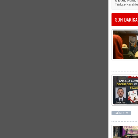
UYARI:
Küfür, h
Türkçe karakte
SON DAKİKA
GÜNDEM