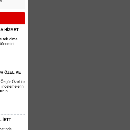
ış,
ĞA HİZMET
ve tek olma
 dönemini
R ÖZEL VE
Özgür Özel ile
 incelemelerin
rının
 İETT
metinde