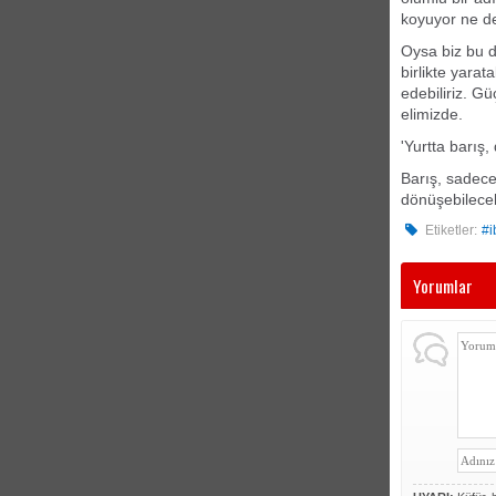
koyuyor ne de
Oysa biz bu d
birlikte yarat
edebiliriz. G
elimizde.
'Yurtta barış
Barış, sadece 
dönüşebilecek 
Etiketler:
#i
Yorumlar