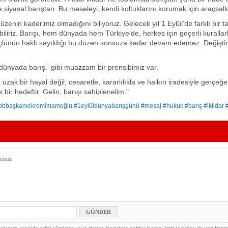
 siyasal barıştan. Bu meseleyi, kendi koltuklarını korumak için araçsalla
üzenin kaderimiz olmadığını biliyoruz. Gelecek yıl 1 Eylül’de farklı bir 
abiliriz. Barışı, hem dünyada hem Türkiye’de, herkes için geçerli kurallar
üçlünün haklı sayıldığı bu düzen sonsuza kadar devam edemez. Değişt
, dünyada barış.' gibi muazzam bir prensibimiz var.
uzak bir hayal değil; cesaretle, kararlılıkla ve halkın iradesiyle gerçeğe
bir hedeftir. Gelin, barışı sahiplenelim."
bbbaşkanıekremimamoğlu #1eylüldünyabarışgünü #mesaj #hukuk #barış #iktidar 