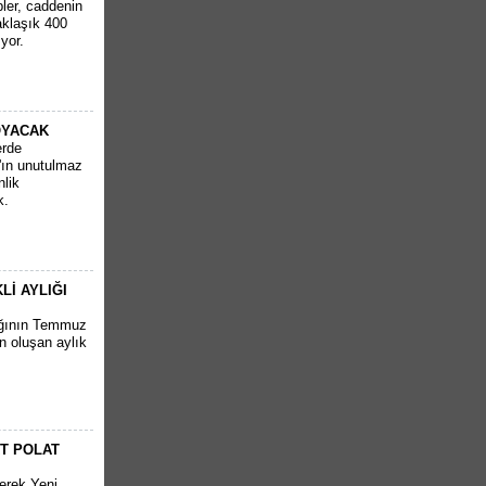
ler, caddenin
aklaşık 400
yor.
OYACAK
erde
'ın unutulmaz
nlik
k.
İ AYLIĞI
ığının Temmuz
n oluşan aylık
RT POLAT
derek Yeni