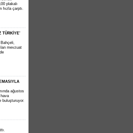
00 plakalı
 hızla çarptı.
Z TÜRKİYE'
 Bahçeli,
rılan mevzuat
'de
NEMASIYLA
amında ağustos
 hava
de buluşturuyor.
ttı.