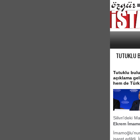
TUTUKLU B
Tutuklu bul
açıklama gel
hem de Türki
Silivri'deki 
Ekrem İmam
İmamoğlu'nu
işaret edildi.