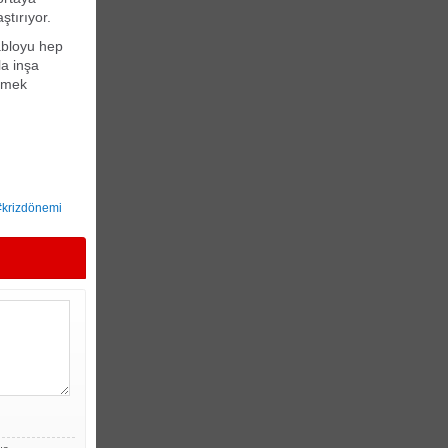
ştırıyor.
tabloyu hep
la inşa
irmek
#krizdönemi