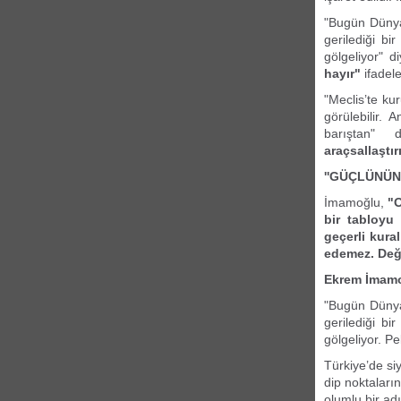
"Bugün Dünya
gerilediği b
gölgeliyor" 
hayır"
ifadele
"Meclis’te ku
görülebilir.
barıştan" 
araçsallaştı
''GÜÇLÜNÜN
İmamoğlu,
"O
bir tabloyu 
geçerli kura
edemez. Değ
Ekrem İmamo
"Bugün Dünya
gerilediği b
gölgeliyor. Pe
Türkiye’de siy
dip noktaları
olumlu bir adı