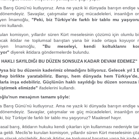
 Barış Günü’nü kutluyoruz. Ama ne yazık ki dünyada barışın endişe v
ir dönemdeyiz. Savaşlar, çatışmalar ve güç mücadeleleri, insanlığın 
diyen İmamoğlu,
"Peki, biz Türkiye’de farklı bir tablo mu yaşıyor
rini kullandı.
rulan komisyon, yıllardır süren Kürt meselesinin çözümü için olumlu b
 Ancak iktidar ne toplumsal barıştan yana bir irade ortaya koyuyor 
diyen İmamoğlu,
"Bu meseleyi, kendi koltuklarını ko
rıyor"
diyerek iktidara göndermelerde bulundu.
 HAKLI SAYILDIĞI BU DÜZEN SONSUZA KADAR DEVAM EDEMEZ''
ysa biz bu düzenin kaderimiz olmadığını biliyoruz. Gelecek yıl 1 Ey
hep birlikte yaratabiliriz. Barışı, hem dünyada hem Türkiye’de
llarla inşa edebiliriz. Güçlünün haklı sayıldığı bu düzen sonsuz
iştirmek elimizde"
ifadelerini kullandı.
ğlu'nun mesajının tamamı şöyle:
 Barış Günü’nü kutluyoruz. Ama ne yazık ki dünyada barışın endişe v
ir dönemdeyiz. Savaşlar, çatışmalar ve güç mücadeleleri, insanlığın 
ki, biz Türkiye’de farklı bir tablo mu yaşıyoruz? Maalesef hayır.
asal barış, iktidarın hukuku kendi çıkarları için kullanması nedeniyle tar
na geldi. Meclis’te kurulan komisyon, yıllardır süren Kürt meselesinin çö
m olarak görülebilir. Ancak iktidar ne toplumsal barıştan yana bir irade 