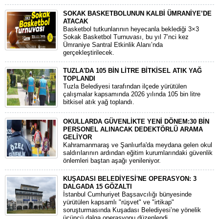
SOKAK BASKETBOLUNUN KALBİ ÜMRANİYE’DE
ATACAK
Basketbol tutkunlarının heyecanla beklediği 3×3
Sokak Basketbol Turnuvası, bu yıl 7’nci kez
Ümraniye Santral Etkinlik Alanı’nda
gerçekleştirilecek.
TUZLA'DA 105 BİN LİTRE BİTKİSEL ATIK YAĞ
TOPLANDI
Tuzla Belediyesi tarafından ilçede yürütülen
çalışmalar kapsamında 2026 yılında 105 bin litre
bitkisel atık yağ toplandı.
OKULLARDA GÜVENLİKTE YENİ DÖNEM:30 BİN
PERSONEL ALINACAK DEDEKTÖRLÜ ARAMA
GELİYOR
​Kahramanmaraş ve Şanlıurfa'da meydana gelen okul
saldırılarının ardından eğitim kurumlarındaki güvenlik
önlemleri baştan aşağı yenileniyor.
KUŞADASI BELEDİYESİ'NE OPERASYON: 3
DALGADA 15 GÖZALTI
​İstanbul Cumhuriyet Başsavcılığı bünyesinde
yürütülen kapsamlı "rüşvet" ve "irtikap"
soruşturmasında Kuşadası Belediyesi’ne yönelik
üçüncü dalga operasyonu düzenlendi.