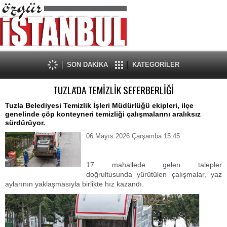
SON DAKİKA
KATEGORİLER
TUZLA'DA TEMİZLİK SEFERBERLİĞİ
Tuzla Belediyesi Temizlik İşleri Müdürlüğü ekipleri, ilçe
genelinde çöp konteyneri temizliği çalışmalarını aralıksız
sürdürüyor.
06 Mayıs 2026 Çarşamba 15:45
17 mahallede gelen talepler
doğrultusunda yürütülen çalışmalar, yaz
aylarının yaklaşmasıyla birlikte hız kazandı.