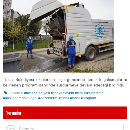
Tuzla Belediyesi ekiplerinin, ilçe genelinde temizlik çalışmalarını
belirlenen program dahilinde sürdürmeye devam edeceği bildirildi.
Etiketler:
#tuzlabelediyesi #çöpkonteynırı #temizliksefererliği
#başkanerenalibingöl #dezenfekte #sinek #larva #program
Yorumlar