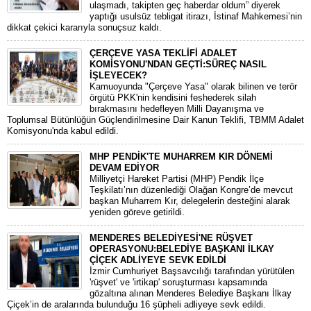
ulaşmadı, takipten geç haberdar oldum” diyerek
yaptığı usulsüz tebligat itirazı, İstinaf Mahkemesi’nin
dikkat çekici kararıyla sonuçsuz kaldı.
ÇERÇEVE YASA TEKLİFİ ADALET
KOMİSYONU'NDAN GEÇTİ:SÜREÇ NASIL
İŞLEYECEK?
​Kamuoyunda "Çerçeve Yasa" olarak bilinen ve terör
örgütü PKK'nin kendisini feshederek silah
bırakmasını hedefleyen Milli Dayanışma ve
Toplumsal Bütünlüğün Güçlendirilmesine Dair Kanun Teklifi, TBMM Adalet
Komisyonu'nda kabul edildi.
MHP PENDİK'TE MUHARREM KIR DÖNEMİ
DEVAM EDİYOR
​Milliyetçi Hareket Partisi (MHP) Pendik İlçe
Teşkilatı’nın düzenlediği Olağan Kongre’de mevcut
başkan Muharrem Kır, delegelerin desteğini alarak
yeniden göreve getirildi.
MENDERES BELEDİYESİ'NE RÜŞVET
OPERASYONU:BELEDİYE BAŞKANI İLKAY
ÇİÇEK ADLİYEYE SEVK EDİLDİ
​İzmir Cumhuriyet Başsavcılığı tarafından yürütülen
'rüşvet' ve 'irtikap' soruşturması kapsamında
gözaltına alınan Menderes Belediye Başkanı İlkay
Çiçek’in de aralarında bulunduğu 16 şüpheli adliyeye sevk edildi.