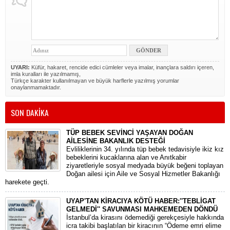
UYARI:
Küfür, hakaret, rencide edici cümleler veya imalar, inançlara saldırı içeren,
imla kuralları ile yazılmamış,
Türkçe karakter kullanılmayan ve büyük harflerle yazılmış yorumlar
onaylanmamaktadır.
SON DAKİKA
TÜP BEBEK SEVİNCİ YAŞAYAN DOĞAN
AİLESİNE BAKANLIK DESTEĞİ
​Evliliklerinin 34. yılında tüp bebek tedavisiyle ikiz kız
bebeklerini kucaklarına alan ve Anıtkabir
ziyaretleriyle sosyal medyada büyük beğeni toplayan
Doğan ailesi için Aile ve Sosyal Hizmetler Bakanlığı
harekete geçti.
UYAP'TAN KİRACIYA KÖTÜ HABER:''TEBLİGAT
GELMEDİ'' SAVUNMASI MAHKEMEDEN DÖNDÜ
​İstanbul’da kirasını ödemediği gerekçesiyle hakkında
icra takibi başlatılan bir kiracının “Ödeme emri elime