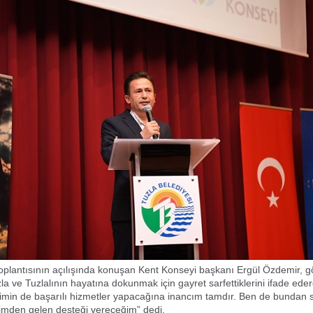
oplantısının açılışında konuşan Kent Konseyi başkanı Ergül Özdemir, g
la ve Tuzlalının hayatına dokunmak için gayret sarfettiklerini ifade ed
imin de başarılı hizmetler yapacağına inancım tamdır. Ben de bundan 
limden gelen desteği vereceğim” dedi.