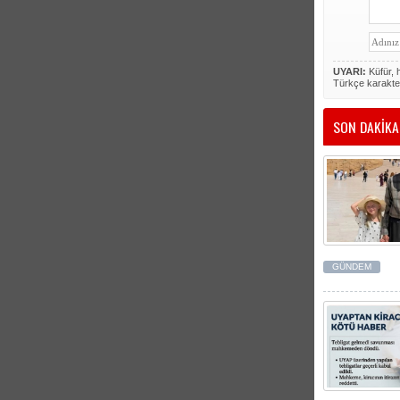
UYARI:
Küfür, h
Türkçe karakte
SON DAKİKA
GÜNDEM