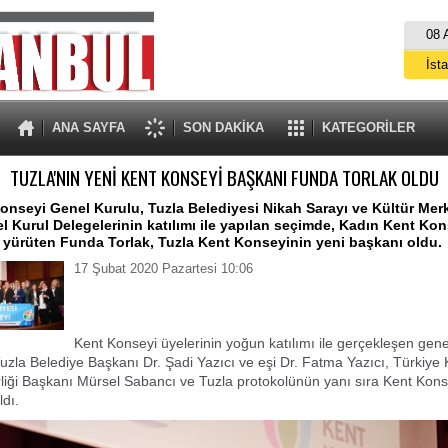
08 
İst
A
ANA SAYFA
SON DAKİKA
KATEGORİLER
TUZLA'NIN YENİ KENT KONSEYİ BAŞKANI FUNDA TORLAK OLDU
onseyi Genel Kurulu, Tuzla Belediyesi Nikah Sarayı ve Kültür Mer
el Kurul Delegelerinin katılımı ile yapılan seçimde, Kadın Kent Kon
 yürüten Funda Torlak, Tuzla Kent Konseyinin yeni başkanı oldu.
17 Şubat 2020 Pazartesi 10:06
Kent Konseyi üyelerinin yoğun katılımı ile gerçekleşen gene
Tuzla Belediye Başkanı Dr. Şadi Yazıcı ve eşi Dr. Fatma Yazıcı, Türkiye 
rliği Başkanı Mürsel Sabancı ve Tuzla protokolünün yanı sıra Kent Kons
ldı.