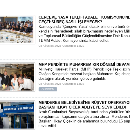
ÇERÇEVE YASA TEKLİFİ ADALET KOMİSYONU'N
GEÇTİ:SÜREÇ NASIL İŞLEYECEK?
​Kamuoyunda "Çerçeve Yasa" olarak bilinen ve terör ö
kendisini feshederek silah bırakmasını hedefleyen Mi
ve Toplumsal Bütünlüğün Güçlendirilmesine Dair Kanun
TBMM Adalet Komisyonu'nda kabul edildi.
08 Ağustos 2026 Cumartesi 14:22
MHP PENDİK'TE MUHARREM KIR DÖNEMİ DEVAM
​Milliyetçi Hareket Partisi (MHP) Pendik İlçe Teşkilatı’
Olağan Kongre’de mevcut başkan Muharrem Kır, deleg
desteğini alarak yeniden göreve getirildi.
08 Ağustos 2026 Cumartesi 13:38
GÜNDEM
MENDERES BELEDİYESİ'NE RÜŞVET OPERASYO
BAŞKANI İLKAY ÇİÇEK ADLİYEYE SEVK EDİLDİ
​İzmir Cumhuriyet Başsavcılığı tarafından yürütülen 'rüşv
soruşturması kapsamında gözaltına alınan Menderes 
Başkanı İlkay Çiçek’in de aralarında bulunduğu 16 şüp
sevk edildi.