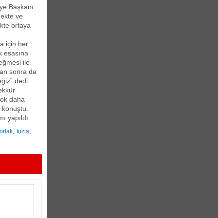
iye Başkanı
mekte ve
kte ortaya
a için her
ük esasına
eğmesi ile
dan sonra da
ğiz” dedi.
ekkür
çok daha
e konuştu.
ı yapıldı.
,
,
orlak
tuzla