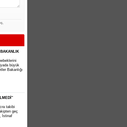
ış,
 BAKANLIK
bebeklerini
edyada büyük
tler Bakanlığı
LMEDİ''
cra takibi
akipten geç
 İstinaf