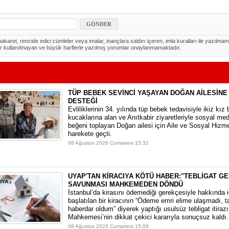
akaret, rencide edici cümleler veya imalar, inançlara saldırı içeren, imla kuralları ile yazılmam
r kullanılmayan ve büyük harflerle yazılmış yorumlar onaylanmamaktadır.
TÜP BEBEK SEVİNCİ YAŞAYAN DOĞAN AİLESİNE
DESTEĞİ
​Evliliklerinin 34. yılında tüp bebek tedavisiyle ikiz kız 
kucaklarına alan ve Anıtkabir ziyaretleriyle sosyal m
beğeni toplayan Doğan ailesi için Aile ve Sosyal Hizme
harekete geçti.
08 Ağustos 2026 Cumartesi 15:32
UYAP'TAN KİRACIYA KÖTÜ HABER:''TEBLİGAT GE
SAVUNMASI MAHKEMEDEN DÖNDÜ
​İstanbul’da kirasını ödemediği gerekçesiyle hakkında i
başlatılan bir kiracının “Ödeme emri elime ulaşmadı, t
haberdar oldum” diyerek yaptığı usulsüz tebligat itirazı,
Mahkemesi’nin dikkat çekici kararıyla sonuçsuz kaldı.
08 Ağustos 2026 Cumartesi 15:08