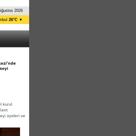
Ağustos 2026
anbul
26°C
▼
nkara
29°C
kezi’nde
seyi
l kurul
Kent
eyi üyeleri ve