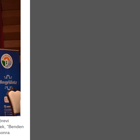
örevi
erek, “Benden
sonra