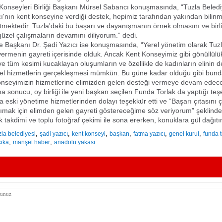
Konseyleri Birliği Başkanı Mürsel Sabancı konuşmasında, “Tuzla Beled
cı'nın kent konseyine verdiği destek, hepimiz tarafından yakından bilin
mektedir. Tuzla'daki bu başarı ve dayanışmanın örnek olmasını ve birli
zel çalışmaların devamını diliyorum.” dedi.
e Başkanı Dr. Şadi Yazıcı ise konuşmasında, “Yerel yönetim olarak Tuzl
 vermenin gayreti içerisinde olduk. Ancak Kent Konseyimiz gibi gönüllül
ve tüm kesimi kucaklayan oluşumların ve özellikle de kadınların elinin d
el hizmetlerin gerçekleşmesi mümkün. Bu güne kadar olduğu gibi bun
nseyimizin hizmetlerine elimizden gelen desteği vermeye devam edece
a sonucu, oy birliği ile yeni başkan seçilen Funda Torlak da yaptığı teş
eski yönetime hizmetlerinden dolayı teşekkür etti ve “Başarı çıtasını 
şımak için elimden gelen gayreti göstereceğime söz veriyorum” şeklind
 takdimi ve toplu fotoğraf çekimi ile sona ererken, konuklara gül dağıtım
,
,
,
,
,
,
zla belediyesi
şadi yazıcı
kent konseyi
başkan
fatma yazıcı
genel kurul
funda t
,
,
kika
manşet haber
anadolu yakası