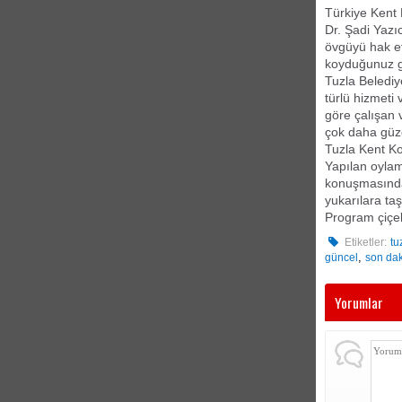
Türkiye Kent 
Dr. Şadi Yazı
övgüyü hak et
koyduğunuz gü
Tuzla Belediy
türlü hizmeti
göre çalışan 
çok daha güz
Tuzla Kent Ko
Yapılan oylam
konuşmasında 
yukarılara ta
Program çiçek
Etiketler:
tu
,
güncel
son da
Yorumlar