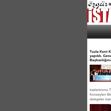
Tuzla Kent K
yapıldı. Gen
Başkanlığını
toplantısına 
Konseyleri Bi
delegeler katı