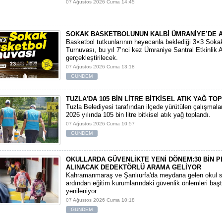
07 Ağustos 2026 Cuma 14:45
SOKAK BASKETBOLUNUN KALBİ ÜMRANİYE’DE 
Basketbol tutkunlarının heyecanla beklediği 3×3 Soka
Turnuvası, bu yıl 7’nci kez Ümraniye Santral Etkinlik 
gerçekleştirilecek.
07 Ağustos 2026 Cuma 13:18
GÜNDEM
TUZLA'DA 105 BİN LİTRE BİTKİSEL ATIK YAĞ TO
Tuzla Belediyesi tarafından ilçede yürütülen çalışmal
2026 yılında 105 bin litre bitkisel atık yağ toplandı.
07 Ağustos 2026 Cuma 10:57
GÜNDEM
OKULLARDA GÜVENLİKTE YENİ DÖNEM:30 BİN 
ALINACAK DEDEKTÖRLÜ ARAMA GELİYOR
​Kahramanmaraş ve Şanlıurfa'da meydana gelen okul sa
ardından eğitim kurumlarındaki güvenlik önlemleri baş
yenileniyor.
07 Ağustos 2026 Cuma 10:18
GÜNDEM