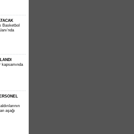
ATACAK
k Basketbol
Alanı’nda
PLANDI
ar kapsamında
PERSONEL
ldırılarının
tan aşağı