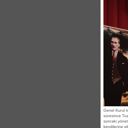
Genel Kurul t
süresince Tuz
sonraki yönet
kendilerine e