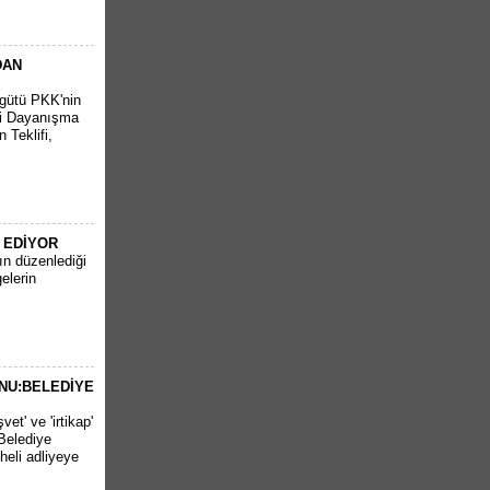
DAN
rgütü PKK'nin
lli Dayanışma
 Teklifi,
 EDİYOR
nın düzenlediği
elerin
NU:BELEDİYE
et' ve 'irtikap'
Belediye
heli adliyeye