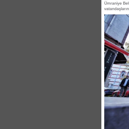
Ümraniye Bele
vatandaşları