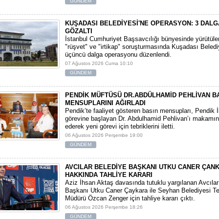
GÜNDEM
KUŞADASI BELEDİYESİ'NE OPERASYON: 3 DALG
GÖZALTI
​İstanbul Cumhuriyet Başsavcılığı bünyesinde yürütül
"rüşvet" ve "irtikap" soruşturmasında Kuşadası Beledi
üçüncü dalga operasyonu düzenlendi.
07 Ağustos 2026 Cuma 10:10
GÜNDEM
PENDİK MÜFTÜSÜ DR.ABDÜLHAMİD PEHLİVAN B
MENSUPLARINI AĞIRLADI
​Pendik’te faaliyet gösteren basın mensupları, Pendik 
görevine başlayan Dr. Abdulhamid Pehlivan’ı makamın
ederek yeni görevi için tebriklerini iletti.
06 Ağustos 2026 Perşembe 19:00
GÜNDEM
AVCILAR BELEDİYE BAŞKANI UTKU CANER ÇAN
HAKKINDA TAHLİYE KARARI
​Aziz İhsan Aktaş davasında tutuklu yargılanan Avcıla
Başkanı Utku Caner Çaykara ile Seyhan Belediyesi Tem
Müdürü Özcan Zenger için tahliye kararı çıktı.
06 Ağustos 2026 Perşembe 18:26
GÜNDEM