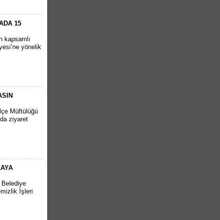
ADA 15
en kapsamlı
yesi’ne yönelik
ASIN
İlçe Müftülüğü
da ziyaret
KAYA
r Belediye
izlik İşleri