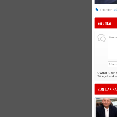
Etiketler:
#ü
Yorumlar
UYARI:
Küfür, h
Türkçe karakte
SON DAKİKA