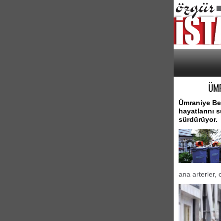
ÜMR
Ümraniye Bel
hayatlarını 
sürdürüyor.
ana arterler, 