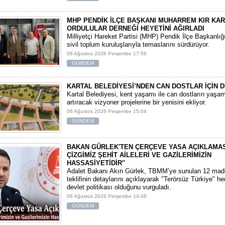
MHP PENDİK İLÇE BAŞKANI MUHARREM KIR KA
ORDULULAR DERNEĞİ HEYETİNİ AĞIRLADI
​Milliyetçi Hareket Partisi (MHP) Pendik İlçe Başkanlığ
sivil toplum kuruluşlarıyla temaslarını sürdürüyor.
06 Ağustos 2026 Perşembe 17:56
GÜNDEM
KARTAL BELEDİYESİ’NDEN CAN DOSTLAR İÇİN D
Kartal Belediyesi, kent yaşamı ile can dostların yaşam 
artıracak vizyoner projelerine bir yenisini ekliyor.
06 Ağustos 2026 Perşembe 15:04
GÜNDEM
BAKAN GÜRLEK'TEN ÇERÇEVE YASA AÇIKLAMASI:
ÇİZGİMİZ ŞEHİT AİLELERİ VE GAZİLERİMİZİN
HASSASİYETİDİR''
Adalet Bakanı Akın Gürlek, TBMM’ye sunulan 12 mad
teklifinin detaylarını açıklayarak "Terörsüz Türkiye" hede
devlet politikası olduğunu vurguladı.
06 Ağustos 2026 Perşembe 14:48
GÜNDEM