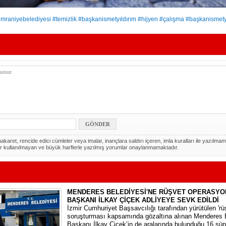
mraniyebelediyesi #temizlik #başkanismetyıldırım #hijyen #çalışma #başkanismety
akaret, rencide edici cümleler veya imalar, inançlara saldırı içeren, imla kuralları ile yazılmam
r kullanılmayan ve büyük harflerle yazılmış yorumlar onaylanmamaktadır.
MENDERES BELEDİYESİ'NE RÜŞVET OPERASYO
BAŞKANI İLKAY ÇİÇEK ADLİYEYE SEVK EDİLDİ
​İzmir Cumhuriyet Başsavcılığı tarafından yürütülen 'rüşv
soruşturması kapsamında gözaltına alınan Menderes 
Başkanı İlkay Çiçek’in de aralarında bulunduğu 16 şüp