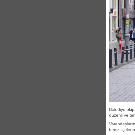
Belediye ekip
düzenli ve te
Vatandaşların
temiz ilçeleri