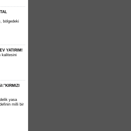
RTAL
ı, bölgedeki
EV YATIRIM!
kalitesini
''KIRMIZI
delik yasa
finin milli bir