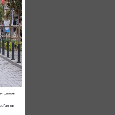
 her zaman
bul’un en