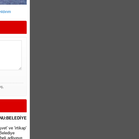
ıldırım
ış,
NU:BELEDİYE
et' ve 'irtikap'
Belediye
heli adliyeye