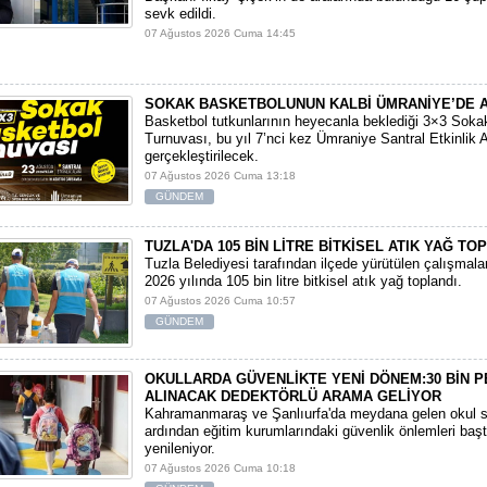
sevk edildi.
07 Ağustos 2026 Cuma 14:45
SOKAK BASKETBOLUNUN KALBİ ÜMRANİYE’DE 
Basketbol tutkunlarının heyecanla beklediği 3×3 Soka
Turnuvası, bu yıl 7’nci kez Ümraniye Santral Etkinlik 
gerçekleştirilecek.
07 Ağustos 2026 Cuma 13:18
GÜNDEM
TUZLA'DA 105 BİN LİTRE BİTKİSEL ATIK YAĞ TO
Tuzla Belediyesi tarafından ilçede yürütülen çalışmal
2026 yılında 105 bin litre bitkisel atık yağ toplandı.
07 Ağustos 2026 Cuma 10:57
GÜNDEM
OKULLARDA GÜVENLİKTE YENİ DÖNEM:30 BİN 
ALINACAK DEDEKTÖRLÜ ARAMA GELİYOR
​Kahramanmaraş ve Şanlıurfa'da meydana gelen okul sa
ardından eğitim kurumlarındaki güvenlik önlemleri baş
yenileniyor.
07 Ağustos 2026 Cuma 10:18