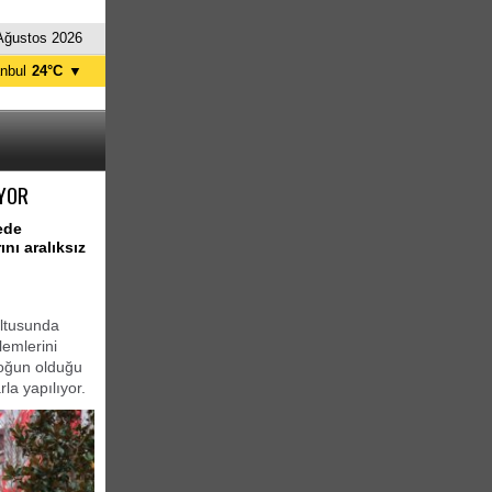
Ağustos 2026
anbul
24°C
▼
nkara
24°C
İYOR
ede
nı aralıksız
ultusunda
lemlerini
 yoğun olduğu
la yapılıyor.