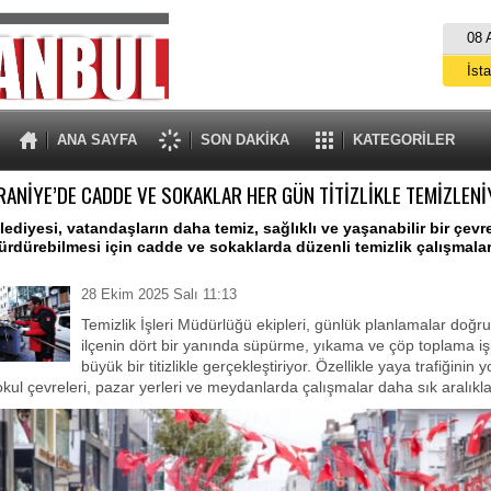
08 
İst
A
ANA SAYFA
SON DAKİKA
KATEGORİLER
ANİYE’DE CADDE VE SOKAKLAR HER GÜN TİTİZLİKLE TEMİZLEN
ediyesi, vatandaşların daha temiz, sağlıklı ve yaşanabilir bir çevr
sürdürebilmesi için cadde ve sokaklarda düzenli temizlik çalışmaları
28 Ekim 2025 Salı 11:13
Temizlik İşleri Müdürlüğü ekipleri, günlük planlamalar doğr
ilçenin dört bir yanında süpürme, yıkama ve çöp toplama iş
büyük bir titizlikle gerçekleştiriyor. Özellikle yaya trafiğinin
okul çevreleri, pazar yerleri ve meydanlarda çalışmalar daha sık aralıklar