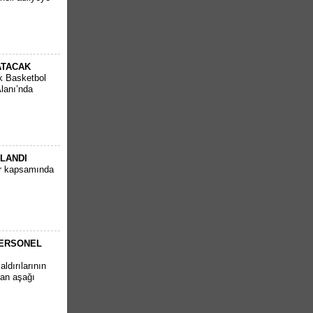
ATACAK
k Basketbol
Alanı’nda
PLANDI
ar kapsamında
PERSONEL
ldırılarının
tan aşağı