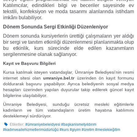
Katılımcılar, edindikleri bilgi ve beceriler sayesinde ev
tekstili, konfeksiyon ve moda tasarımı alanlarında istihdam
imkânı bulabiliyor.
Dönem Sonunda Sergi Etkinliği Düzenleniyor
Dönem sonunda kursiyerlerin ürettiği çalışmaların yer aldığı
bir sergi ve tanıtım etkinliği düzenlenmesi planlanmakta olup
bu etkinlik, kurs sürecinde elde edilen kazanımların
sergilenmesine olanak sağlanıyor.
Kayıt ve Başvuru Bilgileri
Kursa katılmak isteyen vatandaşlar, Ümraniye Belediyesi’nin resmi
internet sitesi olan
umraniye.bel.tr
üzerinden ön kayıt formunu
doldurarak başvuru yapabiliyor. Ayrıca belediyenin sosyal medya
hesapları üzerinden yapılan duyurular takip edilerek güncel kayıt
bilgilerine ulaşılabiliyor.
Ümraniye Belediyesi, sunduğu ücretsiz mesleki eğitimlerle
kadınların ve tüm vatandaşların üretim hayatına katılımını
desteklemeyi sürdürüyor.
Etiketler:
#ümraniyebeleidyesi #başkanismetyıldırım
#kadınveailehizmetlerimüdürlüğü #kurs #giyim #üretim #meslekieğitim