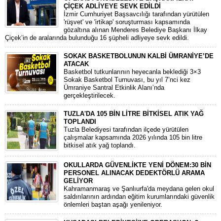
ÇİÇEK ADLİYEYE SEVK EDİLDİ
​İzmir Cumhuriyet Başsavcılığı tarafından yürütülen
'rüşvet' ve 'irtikap' soruşturması kapsamında
gözaltına alınan Menderes Belediye Başkanı İlkay
Çiçek’in de aralarında bulunduğu 16 şüpheli adliyeye sevk edildi.
SOKAK BASKETBOLUNUN KALBİ ÜMRANİYE’DE
ATACAK
Basketbol tutkunlarının heyecanla beklediği 3×3
Sokak Basketbol Turnuvası, bu yıl 7’nci kez
Ümraniye Santral Etkinlik Alanı’nda
gerçekleştirilecek.
TUZLA'DA 105 BİN LİTRE BİTKİSEL ATIK YAĞ
TOPLANDI
Tuzla Belediyesi tarafından ilçede yürütülen
çalışmalar kapsamında 2026 yılında 105 bin litre
bitkisel atık yağ toplandı.
OKULLARDA GÜVENLİKTE YENİ DÖNEM:30 BİN
PERSONEL ALINACAK DEDEKTÖRLÜ ARAMA
GELİYOR
​Kahramanmaraş ve Şanlıurfa'da meydana gelen okul
saldırılarının ardından eğitim kurumlarındaki güvenlik
önlemleri baştan aşağı yenileniyor.