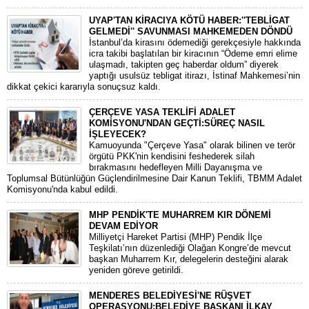
UYAP'TAN KİRACIYA KÖTÜ HABER:''TEBLİGAT
GELMEDİ'' SAVUNMASI MAHKEMEDEN DÖNDÜ
​İstanbul’da kirasını ödemediği gerekçesiyle hakkında
icra takibi başlatılan bir kiracının “Ödeme emri elime
ulaşmadı, takipten geç haberdar oldum” diyerek
yaptığı usulsüz tebligat itirazı, İstinaf Mahkemesi’nin
dikkat çekici kararıyla sonuçsuz kaldı.
ÇERÇEVE YASA TEKLİFİ ADALET
KOMİSYONU'NDAN GEÇTİ:SÜREÇ NASIL
İŞLEYECEK?
​Kamuoyunda "Çerçeve Yasa" olarak bilinen ve terör
örgütü PKK'nin kendisini feshederek silah
bırakmasını hedefleyen Milli Dayanışma ve
Toplumsal Bütünlüğün Güçlendirilmesine Dair Kanun Teklifi, TBMM Adalet
Komisyonu'nda kabul edildi.
MHP PENDİK'TE MUHARREM KIR DÖNEMİ
DEVAM EDİYOR
​Milliyetçi Hareket Partisi (MHP) Pendik İlçe
Teşkilatı’nın düzenlediği Olağan Kongre’de mevcut
başkan Muharrem Kır, delegelerin desteğini alarak
yeniden göreve getirildi.
MENDERES BELEDİYESİ'NE RÜŞVET
OPERASYONU:BELEDİYE BAŞKANI İLKAY