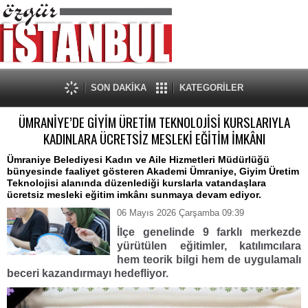
SON DAKİKA
KATEGORİLER
ÜMRANİYE’DE GİYİM ÜRETİM TEKNOLOJİSİ KURSLARIYLA
KADINLARA ÜCRETSİZ MESLEKİ EĞİTİM İMKÂNI
Ümraniye Belediyesi Kadın ve Aile Hizmetleri Müdürlüğü
bünyesinde faaliyet gösteren Akademi Ümraniye, Giyim Üretim
Teknolojisi alanında düzenlediği kurslarla vatandaşlara
ücretsiz mesleki eğitim imkânı sunmaya devam ediyor.
06 Mayıs 2026 Çarşamba 09:39
İlçe genelinde 9 farklı merkezde
yürütülen eğitimler, katılımcılara
hem teorik bilgi hem de uygulamalı
beceri kazandırmayı hedefliyor.