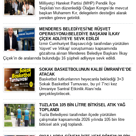
​Milliyetçi Hareket Partisi (MHP) Pendik İlçe
Teşkilatı’nın düzenlediği Olağan Kongre’de mevcut
başkan Muharrem Kır, delegelerin desteğini alarak
yeniden göreve getirildi.
MENDERES BELEDİYESİ'NE RÜŞVET
OPERASYONU:BELEDİYE BAŞKANI İLKAY
ÇİÇEK ADLİYEYE SEVK EDİLDİ
​İzmir Cumhuriyet Başsavcılığı tarafından yürütülen
'rüşvet' ve 'irtikap' soruşturması kapsamında
gözaltına alınan Menderes Belediye Başkanı İlkay
Çiçek’in de aralarında bulunduğu 16 şüpheli adliyeye sevk edildi.
SOKAK BASKETBOLUNUN KALBİ ÜMRANİYE’DE
ATACAK
Basketbol tutkunlarının heyecanla beklediği 3×3
Sokak Basketbol Turnuvası, bu yıl 7’nci kez
Ümraniye Santral Etkinlik Alanı’nda
gerçekleştirilecek.
TUZLA'DA 105 BİN LİTRE BİTKİSEL ATIK YAĞ
TOPLANDI
Tuzla Belediyesi tarafından ilçede yürütülen
çalışmalar kapsamında 2026 yılında 105 bin litre
bitkisel atık yağ toplandı.