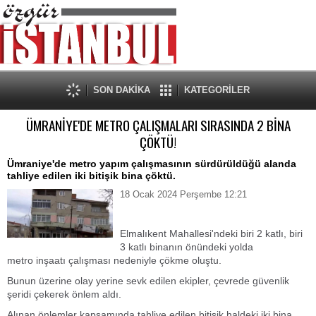
SON DAKİKA
KATEGORİLER
ÜMRANİYE'DE METRO ÇALIŞMALARI SIRASINDA 2 BİNA
ÇÖKTÜ!
Ümraniye'de metro yapım çalışmasının sürdürüldüğü alanda
tahliye edilen iki bitişik bina çöktü.
18 Ocak 2024 Perşembe 12:21
Elmalıkent Mahallesi'ndeki biri 2 katlı, biri
3 katlı binanın önündeki yolda
metro inşaatı çalışması nedeniyle çökme oluştu.
Bunun üzerine olay yerine sevk edilen ekipler, çevrede güvenlik
şeridi çekerek önlem aldı.
Alınan önlemler kapsamında tahliye edilen bitişik haldeki iki bina