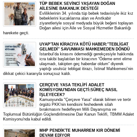
TÜP BEBEK SEVİNCİ YAŞAYAN DOĞAN
AİLESİNE BAKANLIK DESTEĞİ
​Evliliklerinin 34. yılında tüp bebek tedavisiyle ikiz kız
bebeklerini kucaklarına alan ve Anıtkabir
ziyaretleriyle sosyal medyada büyük beğeni toplayan
Doğan ailesi için Aile ve Sosyal Hizmetler Bakanlığı
harekete geçti.
UYAP'TAN KİRACIYA KÖTÜ HABER:''TEBLİGAT
GELMEDİ'' SAVUNMASI MAHKEMEDEN DÖNDÜ
​İstanbul’da kirasını ödemediği gerekçesiyle hakkında
icra takibi başlatılan bir kiracının “Ödeme emri elime
ulaşmadı, takipten geç haberdar oldum” diyerek
yaptığı usulsüz tebligat itirazı, İstinaf Mahkemesi’nin
dikkat çekici kararıyla sonuçsuz kaldı.
ÇERÇEVE YASA TEKLİFİ ADALET
KOMİSYONU'NDAN GEÇTİ:SÜREÇ NASIL
İŞLEYECEK?
​Kamuoyunda "Çerçeve Yasa" olarak bilinen ve terör
örgütü PKK'nin kendisini feshederek silah
bırakmasını hedefleyen Milli Dayanışma ve
Toplumsal Bütünlüğün Güçlendirilmesine Dair Kanun Teklifi, TBMM Adalet
Komisyonu'nda kabul edildi.
MHP PENDİK'TE MUHARREM KIR DÖNEMİ
DEVAM EDİYOR