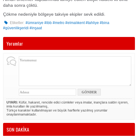
daha sonra çöktü.
Çökme nedeniyle bölgeye takviye ekipler sevk edildi.
Etiketler:
#ümraniye #ibb #metro #elmalıkent #tahliye #bina
#güvenlikşeridi #inşaat
Yorumlar
UYARI:
Küfür, hakaret, rencide edici cümleler veya imalar, inançlara saldırı içeren,
imla kuralları ile yazılmamış,
Türkçe karakter kullanılmayan ve büyük harflerle yazılmış yorumlar
onaylanmamaktadır.
SON DAKİKA