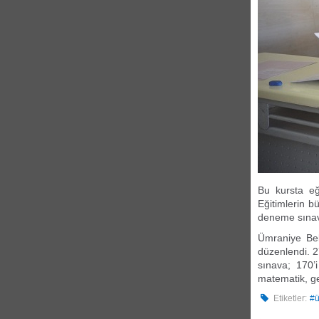
Bu kursta eğ
Eğitimlerin b
deneme sınavl
Ümraniye Bel
düzenlendi. 2
sınava; 170’
matematik, geo
Etiketler:
#ü