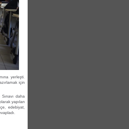
ına yerleşti.
azırlamak için
e Sınavı daha
olarak yapılan
çe, edebiyat,
evapladı.