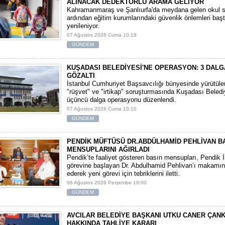
ALINACAK DEDEKTÖRLÜ ARAMA GELİYOR
​Kahramanmaraş ve Şanlıurfa'da meydana gelen okul sa
ardından eğitim kurumlarındaki güvenlik önlemleri baş
yenileniyor.
07 Ağustos 2026 Cuma 10:18
GÜNDEM
KUŞADASI BELEDİYESİ'NE OPERASYON: 3 DALG
GÖZALTI
​İstanbul Cumhuriyet Başsavcılığı bünyesinde yürütül
"rüşvet" ve "irtikap" soruşturmasında Kuşadası Beledi
üçüncü dalga operasyonu düzenlendi.
07 Ağustos 2026 Cuma 10:10
GÜNDEM
PENDİK MÜFTÜSÜ DR.ABDÜLHAMİD PEHLİVAN B
MENSUPLARINI AĞIRLADI
​Pendik’te faaliyet gösteren basın mensupları, Pendik 
görevine başlayan Dr. Abdulhamid Pehlivan’ı makamın
ederek yeni görevi için tebriklerini iletti.
06 Ağustos 2026 Perşembe 19:00
GÜNDEM
AVCILAR BELEDİYE BAŞKANI UTKU CANER ÇAN
HAKKINDA TAHLİYE KARARI