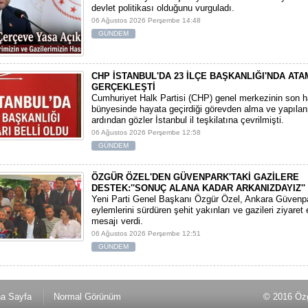
devlet politikası olduğunu vurguladı.
06 Ağustos 2026 Perşembe 14:48
GÜNDEM
CHP İSTANBUL'DA 23 İLÇE BAŞKANLIĞI'NDA AT
GERÇEKLEŞTİ
​Cumhuriyet Halk Partisi (CHP) genel merkezinin son h
bünyesinde hayata geçirdiği görevden alma ve yapılan
ardından gözler İstanbul il teşkilatına çevrilmişti.
06 Ağustos 2026 Perşembe 12:58
GÜNDEM
ÖZGÜR ÖZEL'DEN GÜVENPARK'TAKİ GAZİLERE
DESTEK:''SONUÇ ALANA KADAR ARKANIZDAYIZ''
​Yeni Parti Genel Başkanı Özgür Özel, Ankara Güvenpa
eylemlerini sürdüren şehit yakınları ve gazileri ziyare
mesajı verdi.
06 Ağustos 2026 Perşembe 12:51
GÜNDEM
a Sayfa
Normal Görünüm
© 2016 Özg