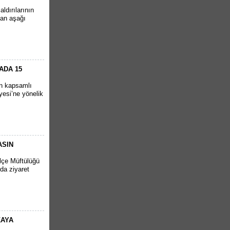
ldırılarının
tan aşağı
ADA 15
en kapsamlı
yesi’ne yönelik
ASIN
İlçe Müftülüğü
da ziyaret
KAYA