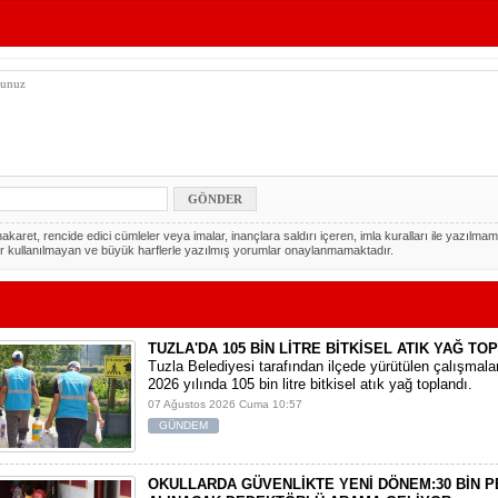
akaret, rencide edici cümleler veya imalar, inançlara saldırı içeren, imla kuralları ile yazılmam
r kullanılmayan ve büyük harflerle yazılmış yorumlar onaylanmamaktadır.
TUZLA'DA 105 BİN LİTRE BİTKİSEL ATIK YAĞ TO
Tuzla Belediyesi tarafından ilçede yürütülen çalışmal
2026 yılında 105 bin litre bitkisel atık yağ toplandı.
07 Ağustos 2026 Cuma 10:57
GÜNDEM
OKULLARDA GÜVENLİKTE YENİ DÖNEM:30 BİN 