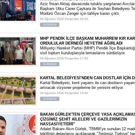
​Aziz İhsan Aktaş davasında tutuklu yargılanan Avcıla
Başkanı Utku Caner Çaykara ile Seyhan Belediyesi Tem
Müdürü Özcan Zenger için tahliye kararı çıktı.
06 Ağustos 2026 Perşembe 18:26
GÜNDEM
MHP PENDİK İLÇE BAŞKANI MUHARREM KIR KA
ORDULULAR DERNEĞİ HEYETİNİ AĞIRLADI
​Milliyetçi Hareket Partisi (MHP) Pendik İlçe Başkanlığ
sivil toplum kuruluşlarıyla temaslarını sürdürüyor.
06 Ağustos 2026 Perşembe 17:56
GÜNDEM
KARTAL BELEDİYESİ’NDEN CAN DOSTLAR İÇİN D
Kartal Belediyesi, kent yaşamı ile can dostların yaşam 
artıracak vizyoner projelerine bir yenisini ekliyor.
06 Ağustos 2026 Perşembe 15:04
GÜNDEM
BAKAN GÜRLEK'TEN ÇERÇEVE YASA AÇIKLAMASI:
ÇİZGİMİZ ŞEHİT AİLELERİ VE GAZİLERİMİZİN
HASSASİYETİDİR''
Adalet Bakanı Akın Gürlek, TBMM’ye sunulan 12 mad
teklifinin detaylarını açıklayarak "Terörsüz Türkiye" hede