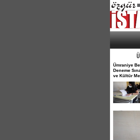
Ü
Ümraniye Bel
Deneme Sınav
ve Kültür Me