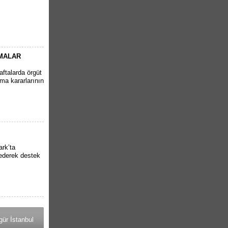
AMALAR
aftalarda örgüt
ma kararlarının
rk’ta
t ederek destek
ür İstanbul