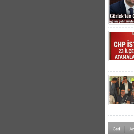
Geri
An