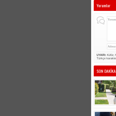
Yorumlar
UYARI:
Küfür, h
Türkçe karakte
SON DAKİKA