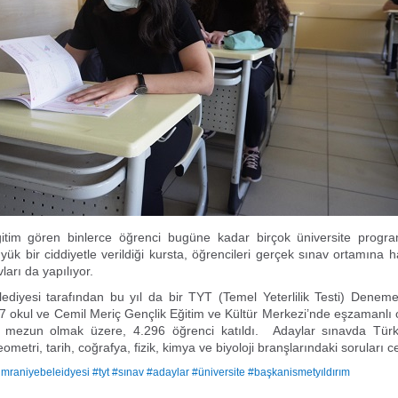
itim gören binlerce öğrenci bugüne kadar birçok üniversite program
üyük bir ciddiyetle verildiği kursta, öğrencileri gerçek sınav ortamına h
arı da yapılıyor.
ediyesi tarafından bu yıl da bir TYT (Temel Yeterlilik Testi) Denem
7 okul ve Cemil Meriç Gençlik Eğitim ve Kültür Merkezi’nde eşzamanlı 
i mezun olmak üzere, 4.296 öğrenci katıldı. Adaylar sınavda Türk
metri, tarih, coğrafya, fizik, kimya ve biyoloji branşlarındaki soruları c
mraniyebeleidyesi #tyt #sınav #adaylar #üniversite #başkanismetyıldırım