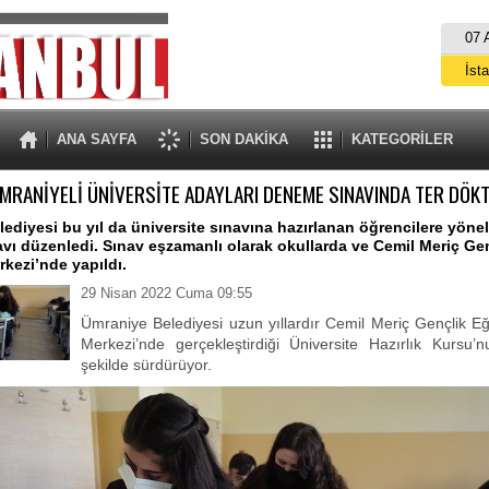
07 
İst
A
ANA SAYFA
SON DAKİKA
KATEGORİLER
MRANİYELİ ÜNİVERSİTE ADAYLARI DENEME SINAVINDA TER DÖK
ediyesi bu yıl da üniversite sınavına hazırlanan öğrencilere yönel
ı düzenledi. Sınav eşzamanlı olarak okullarda ve Cemil Meriç Gen
rkezi’nde yapıldı.
29 Nisan 2022 Cuma 09:55
Ümraniye Belediyesi uzun yıllardır Cemil Meriç Gençlik Eğ
Merkezi’nde gerçekleştirdiği Üniversite Hazırlık Kursu’n
şekilde sürdürüyor.