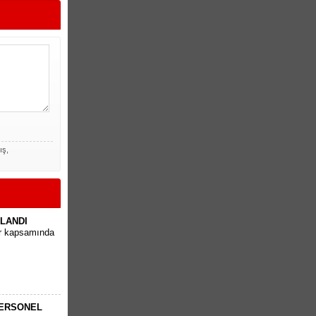
ış,
PLANDI
ar kapsamında
PERSONEL