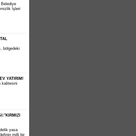
r Belediye
izlik İşleri
RTAL
ı, bölgedeki
EV YATIRIM!
kalitesini
''KIRMIZI
delik yasa
finin milli bir