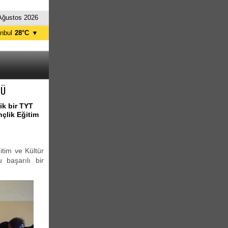
Ağustos 2026
anbul
28°C
▼
nkara
28°C
TÜ
ik bir TYT
çlik Eğitim
itim ve Kültür
u başarılı bir