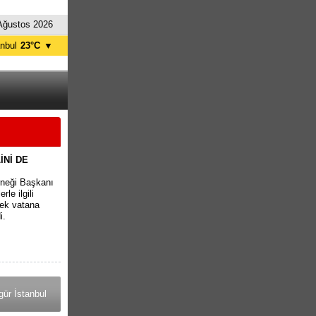
Ağustos 2026
anbul
23°C
▼
nkara
22°C
İNİ DE
rneği Başkanı
le ilgili
rek vatana
i.
ür İstanbul