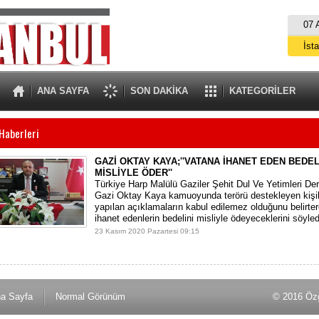
07 
İst
A
ANA SAYFA
SON DAKİKA
KATEGORİLER
Haberleri
GAZİ OKTAY KAYA;''VATANA İHANET EDEN BEDEL
MİSLİYLE ÖDER''
Türkiye Harp Malülü Gaziler Şehit Dul Ve Yetimleri De
Gazi Oktay Kaya kamuoyunda terörü destekleyen kişiler
yapılan açıklamaların kabul edilemez olduğunu belirte
ihanet edenlerin bedelini misliyle ödeyeceklerini söyled
23 Kasım 2020 Pazartesi 09:15
a Sayfa
Normal Görünüm
© 2016 Özg