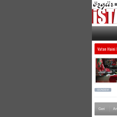
Vatan Haini 
GÜNDEM
Geri
An