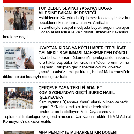
TÜP BEBEK SEVİNCİ YAŞAYAN DOĞAN
AİLESİNE BAKANLIK DESTEĞİ
​Evliliklerinin 34. yılında tüp bebek tedavisiyle ikiz kız
bebeklerini kucaklarına alan ve Anıtkabir
ziyaretleriyle sosyal medyada büyük beğeni toplayan
Doğan ailesi için Aile ve Sosyal Hizmetler Bakanlığı
harekete geçti.
UYAP'TAN KİRACIYA KÖTÜ HABER:''TEBLİGAT
GELMEDİ'' SAVUNMASI MAHKEMEDEN DÖNDÜ
​İstanbul’da kirasını ödemediği gerekçesiyle hakkında
icra takibi başlatılan bir kiracının “Ödeme emri elime
ulaşmadı, takipten geç haberdar oldum” diyerek
yaptığı usulsüz tebligat itirazı, İstinaf Mahkemesi’nin
dikkat çekici kararıyla sonuçsuz kaldı.
ÇERÇEVE YASA TEKLİFİ ADALET
KOMİSYONU'NDAN GEÇTİ:SÜREÇ NASIL
İŞLEYECEK?
​Kamuoyunda "Çerçeve Yasa" olarak bilinen ve terör
örgütü PKK'nin kendisini feshederek silah
bırakmasını hedefleyen Milli Dayanışma ve
Toplumsal Bütünlüğün Güçlendirilmesine Dair Kanun Teklifi, TBMM Adalet
Komisyonu'nda kabul edildi.
MHP PENDİK'TE MUHARREM KIR DÖNEMİ