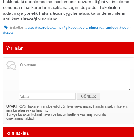
hakkındaki derinlemesine incelemenin devam ettiğini ve inceleme
sonunda nihai kararların açıklanacağını duyurdu. Tüketicileri
aldatmaya yönelik haksız ticari uygulamalara karşı denetimlerin
aralıksız süreceği vurgulandı.
Etiketler:
#vize #ticaretbakanlığı #şikayet #dolandırıcılık #randevu #tedbir
#ceza
Yorumlar
UYARI:
Küfür, hakaret, rencide edici cümleler veya imalar, inançlara saldırı içeren,
imla kuralları ile yazılmamış,
Türkçe karakter kullanılmayan ve büyük harflerle yazılmış yorumlar
onaylanmamaktadır.
SON DAKİKA