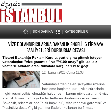
SON DAKİKA
KATEGORİLER
VİZE DOLANDIRICILARINA BAKANLIK ENGELİ: 6 FİRMAYA
FAALİYETLERİ DURDURMA CEZASI
​Ticaret Bakanlığı Reklam Kurulu, yurt dışına gitmek isteyen
vatandaşları "vize garantisi" ve "%100 onay" gibi asılsız
vaatlerle aldatan aracı firmalara karşı harekete geçti.
12 Haziran 2026 Cuma 11:38
​Vatandaşlardan gelen şikayetler üzerine
inceleme başlatan kurul, vize sürecinde
hiçbir resmi yetkisi olmadığı halde resmi kurum gibi davranan 6 vize
aracılık firmasına 3 aya kadar tedbiren durdurma cezası verdi.
​Bakanlık, reklamlarında "hızlı başvuru", "vize randevu garantisi" ve
"kesintisiz destek" gibi yanıltıcı ifadeler kullanan bu firmalar