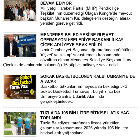
DEVAM EDİYOR
​Milliyetçi Hareket Partisi (MHP) Pendik İlçe
Teşkilatı’nın düzenlediği Olağan Kongre’de mevcut
başkan Muharrem Kır, delegelerin desteğini alarak
yeniden göreve getirildi.
MENDERES BELEDİYESİ'NE RÜŞVET
OPERASYONU:BELEDİYE BAŞKANI İLKAY
ÇİÇEK ADLİYEYE SEVK EDİLDİ
​İzmir Cumhuriyet Başsavcılığı tarafından yürütülen
'rüşvet' ve 'irtikap' soruşturması kapsamında
gözaltına alınan Menderes Belediye Başkanı İlkay
Çiçek’in de aralarında bulunduğu 16 şüpheli adliyeye sevk edildi.
SOKAK BASKETBOLUNUN KALBİ ÜMRANİYE’DE
ATACAK
Basketbol tutkunlarının heyecanla beklediği 3×3
Sokak Basketbol Turnuvası, bu yıl 7’nci kez
Ümraniye Santral Etkinlik Alanı’nda
gerçekleştirilecek.
TUZLA'DA 105 BİN LİTRE BİTKİSEL ATIK YAĞ
TOPLANDI
Tuzla Belediyesi tarafından ilçede yürütülen
çalışmalar kapsamında 2026 yılında 105 bin litre
bitkisel atık yağ toplandı.