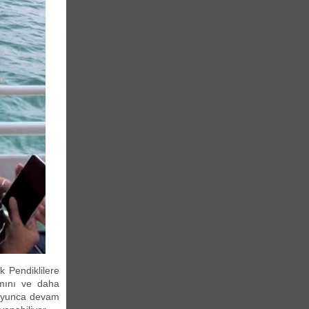
k Pendiklilere
ımını ve daha
boyunca devam