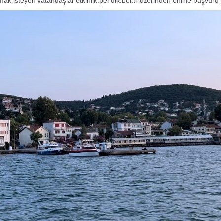
mak isteyen vatandaşlar etkinlik.pendik.bel.tr üzerinden online başvuru 