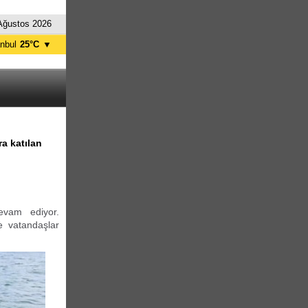
Ağustos 2026
anbul
25°C
▼
nkara
28°C
a katılan
devam ediyor.
e vatandaşlar