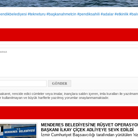
endikbelediyesi #tekneturu #başkanahmetcin #pendiksahili #adalar #etkinlik #balık
akaret, rencide edici cümleler veya imalar, inançlara saldırı içeren, imla kuralları ile yazılmam
r kullanılmayan ve büyük harflerle yazılmış yorumlar onaylanmamaktadır.
MENDERES BELEDİYESİ'NE RÜŞVET OPERASYO
BAŞKANI İLKAY ÇİÇEK ADLİYEYE SEVK EDİLDİ
​İzmir Cumhuriyet Başsavcılığı tarafından yürütülen 'rüşv