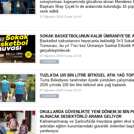
soruşturması kapsamında gözaltına alınan Menderes 
Başkanı İlkay Çiçek’in de aralarında bulunduğu 16 şüp
sevk edildi.
07 Ağustos 2026 Cuma 14:45
SOKAK BASKETBOLUNUN KALBİ ÜMRANİYE’DE 
Basketbol tutkunlarının heyecanla beklediği 3×3 Soka
Turnuvası, bu yıl 7’nci kez Ümraniye Santral Etkinlik 
gerçekleştirilecek.
07 Ağustos 2026 Cuma 13:18
GÜNDEM
TUZLA'DA 105 BİN LİTRE BİTKİSEL ATIK YAĞ TO
Tuzla Belediyesi tarafından ilçede yürütülen çalışmal
2026 yılında 105 bin litre bitkisel atık yağ toplandı.
07 Ağustos 2026 Cuma 10:57
GÜNDEM
OKULLARDA GÜVENLİKTE YENİ DÖNEM:30 BİN 
ALINACAK DEDEKTÖRLÜ ARAMA GELİYOR
​Kahramanmaraş ve Şanlıurfa'da meydana gelen okul sa
ardından eğitim kurumlarındaki güvenlik önlemleri baş
yenileniyor.