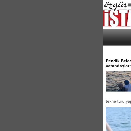
Pendik Beled
vatandaşlar t
tekne turu ya