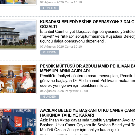
07 Ağustos 2026 Cuma 10:18
GÜNDEM
KUŞADASI BELEDİYESİ'NE OPERASYON: 3 DALG
GÖZALTI
​İstanbul Cumhuriyet Başsavcılığı bünyesinde yürütül
"rüşvet" ve "irtikap" soruşturmasında Kuşadası Beledi
üçüncü dalga operasyonu düzenlendi.
07 Ağustos 2026 Cuma 10:10
GÜNDEM
PENDİK MÜFTÜSÜ DR.ABDÜLHAMİD PEHLİVAN B
MENSUPLARINI AĞIRLADI
​Pendik’te faaliyet gösteren basın mensupları, Pendik 
görevine başlayan Dr. Abdulhamid Pehlivan’ı makamın
ederek yeni görevi için tebriklerini iletti.
06 Ağustos 2026 Perşembe 19:00
GÜNDEM
AVCILAR BELEDİYE BAŞKANI UTKU CANER ÇAN
HAKKINDA TAHLİYE KARARI
​Aziz İhsan Aktaş davasında tutuklu yargılanan Avcıla
Başkanı Utku Caner Çaykara ile Seyhan Belediyesi Tem
Müdürü Özcan Zenger için tahliye kararı çıktı.