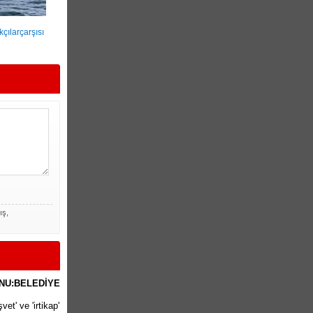
çılarçarşısı
ış,
NU:BELEDİYE
et' ve 'irtikap'