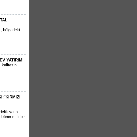
RTAL
ı, bölgedeki
EV YATIRIM!
kalitesini
''KIRMIZI
delik yasa
finin milli bir