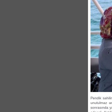
Pendik sahili
unutulmaz an
sonrasında y