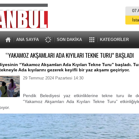
07 
İst
A
ANA SAYFA
SON DAKİKA
KATEGORİLER
“YAKAMOZ AKŞAMLARI ADA KIYILARI TEKNE TURU” BAŞLADI
iyesinin “Yakamoz Akşamları Ada Kıyıları Tekne Turu” başladı. Tur
ekneyle Ada kıyılarını gezerek keyifli bir yaz akşamı geçiriyor.
29 Temmuz 2024 Pazartesi 14:30
Pendik Belediyesi yaz etkinliklerine tekne turu ile 
“Yakamoz Akşamları Ada Kıyıları Tekne Turu” etkinliğiyl
pıyor.