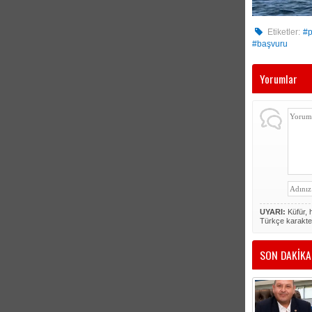
Etiketler:
#p
#başvuru
Yorumlar
UYARI:
Küfür, h
Türkçe karakte
SON DAKİKA