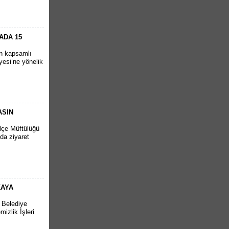
ADA 15
en kapsamlı
yesi’ne yönelik
ASIN
İlçe Müftülüğü
da ziyaret
KAYA
r Belediye
izlik İşleri