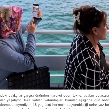
ndeki balıkçılar çarşısı önünden hareket eden tekne, adaları dolaşara
lar yaşatıyor. Tura katılan vatandaşlar ikramlar eşliğinde gün bat
akamozu seyrediyor. 18 yaş üstü herkesin başvurabildiği turlar yaz 