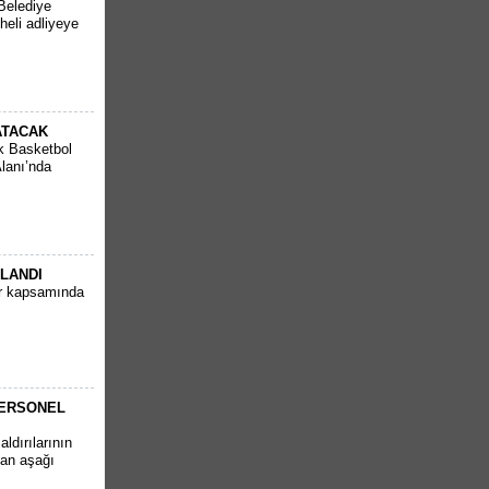
Belediye
heli adliyeye
ATACAK
k Basketbol
Alanı’nda
PLANDI
ar kapsamında
PERSONEL
ldırılarının
tan aşağı