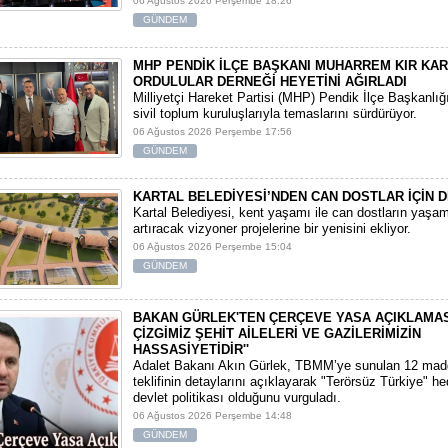
06 Ağustos 2026 Perşembe 18:26
GÜNDEM
MHP PENDİK İLÇE BAŞKANI MUHARREM KIR KA
ORDULULAR DERNEĞİ HEYETİNİ AĞIRLADI
​Milliyetçi Hareket Partisi (MHP) Pendik İlçe Başkanlığ
sivil toplum kuruluşlarıyla temaslarını sürdürüyor.
06 Ağustos 2026 Perşembe 17:56
GÜNDEM
KARTAL BELEDİYESİ’NDEN CAN DOSTLAR İÇİN D
Kartal Belediyesi, kent yaşamı ile can dostların yaşam 
artıracak vizyoner projelerine bir yenisini ekliyor.
06 Ağustos 2026 Perşembe 15:04
GÜNDEM
BAKAN GÜRLEK'TEN ÇERÇEVE YASA AÇIKLAMASI:
ÇİZGİMİZ ŞEHİT AİLELERİ VE GAZİLERİMİZİN
HASSASİYETİDİR''
Adalet Bakanı Akın Gürlek, TBMM’ye sunulan 12 mad
teklifinin detaylarını açıklayarak "Terörsüz Türkiye" hede
devlet politikası olduğunu vurguladı.
06 Ağustos 2026 Perşembe 14:48
GÜNDEM