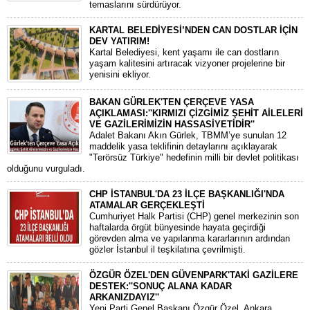
temaslarını sürdürüyor.
KARTAL BELEDİYESİ’NDEN CAN DOSTLAR İÇİN
DEV YATIRIM!
Kartal Belediyesi, kent yaşamı ile can dostların
yaşam kalitesini artıracak vizyoner projelerine bir
yenisini ekliyor.
BAKAN GÜRLEK'TEN ÇERÇEVE YASA
AÇIKLAMASI:''KIRMIZI ÇİZGİMİZ ŞEHİT AİLELERİ
VE GAZİLERİMİZİN HASSASİYETİDİR''
Adalet Bakanı Akın Gürlek, TBMM’ye sunulan 12
maddelik yasa teklifinin detaylarını açıklayarak
"Terörsüz Türkiye" hedefinin milli bir devlet politikası
olduğunu vurguladı.
CHP İSTANBUL'DA 23 İLÇE BAŞKANLIĞI'NDA
ATAMALAR GERÇEKLEŞTİ
​Cumhuriyet Halk Partisi (CHP) genel merkezinin son
haftalarda örgüt bünyesinde hayata geçirdiği
görevden alma ve yapılanma kararlarının ardından
gözler İstanbul il teşkilatına çevrilmişti.
ÖZGÜR ÖZEL'DEN GÜVENPARK'TAKİ GAZİLERE
DESTEK:''SONUÇ ALANA KADAR
ARKANIZDAYIZ''
​Yeni Parti Genel Başkanı Özgür Özel, Ankara