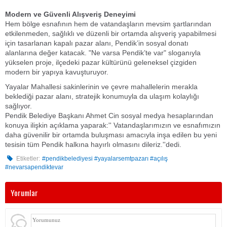
​Modern ve Güvenli Alışveriş Deneyimi
​Hem bölge esnafının hem de vatandaşların mevsim şartlarından
etkilenmeden, sağlıklı ve düzenli bir ortamda alışveriş yapabilmesi
için tasarlanan kapalı pazar alanı, Pendik’in sosyal donatı
alanlarına değer katacak. "Ne varsa Pendik’te var" sloganıyla
yükselen proje, ilçedeki pazar kültürünü geleneksel çizgiden
modern bir yapıya kavuşturuyor.
​Yayalar Mahallesi sakinlerinin ve çevre mahallelerin merakla
beklediği pazar alanı, stratejik konumuyla da ulaşım kolaylığı
sağlıyor.
​Pendik Belediye Başkanı Ahmet Cin sosyal medya hesaplarından
konuya ilişkin açıklama yaparak:'' Vatandaşlarımızın ve esnafımızın
daha güvenilir bir ortamda buluşması amacıyla inşa edilen bu yeni
tesisin tüm Pendik halkına hayırlı olmasını dileriz.''dedi.
Etiketler:
#pendikbelediyesi #yayalarsemtpazarı #açılış
#nevarsapendiktevar
Yorumlar