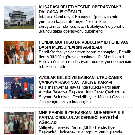
KUŞADASI BELEDİYESİ'NE OPERASYON: 3
DALGADA 15 GÖZALTI
​İstanbul Cumhuriyet Başsavcılığı bünyesinde
yürütülen kapsamlı "rüşvet" ve "irtikap"
soruşturmasında Kuşadası Belediyesi’ne yönelik
üçüncü dalga operasyonu düzenlendi.
PENDİK MÜFTÜSÜ DR.ABDÜLHAMİD PEHLİVAN
BASIN MENSUPLARINI AĞIRLADI
​Pendik’te faaliyet gösteren basın mensupları, Pendik
İlçe Müftülüğü görevine başlayan Dr. Abdulhamid
Pehlivan’ı makamında ziyaret ederek yeni görevi için
tebriklerini iletti.
AVCILAR BELEDİYE BAŞKANI UTKU CANER
ÇANKAYA HAKKINDA TAHLİYE KARARI
​Aziz İhsan Aktaş davasında tutuklu yargılanan
Avcılar Belediye Başkanı Utku Caner Çaykara ile
Seyhan Belediyesi Temizlik İşleri Müdürü Özcan
Zenger için tahliye kararı çıktı.
MHP PENDİK İLÇE BAŞKANI MUHARREM KIR
KARTAL ORDULULAR DERNEĞİ HEYETİNİ
AĞIRLADI
​Milliyetçi Hareket Partisi (MHP) Pendik İlçe
Başkanlığı, bölgedeki sivil toplum kuruluşlarıyla