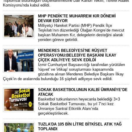
Toplumsal Bütünlüğün Güçlendirilmesine Dair Kanun Teklifi, TBMM Adalet
Komisyonu'nda kabul edildi.
MHP PENDİK'TE MUHARREM KIR DÖNEMİ
DEVAM EDİYOR
​Milliyetçi Hareket Partisi (MHP) Pendik İlçe
Teşkilatı’nın düzenlediği Olağan Kongre’de mevcut
başkan Muharrem Kır, delegelerin desteğini alarak
yeniden göreve getirildi.
MENDERES BELEDİYESİ'NE RÜŞVET
OPERASYONU:BELEDİYE BAŞKANI İLKAY
ÇİÇEK ADLİYEYE SEVK EDİLDİ
​İzmir Cumhuriyet Başsavcılığı tarafından yürütülen
'rüşvet' ve 'irtikap' soruşturması kapsamında
gözaltına alınan Menderes Belediye Başkanı İlkay
Çiçek’in de aralarında bulunduğu 16 şüpheli adliyeye sevk edildi.
SOKAK BASKETBOLUNUN KALBİ ÜMRANİYE’DE
ATACAK
Basketbol tutkunlarının heyecanla beklediği 3×3
Sokak Basketbol Turnuvası, bu yıl 7’nci kez
Ümraniye Santral Etkinlik Alanı’nda
gerçekleştirilecek.
TUZLA'DA 105 BİN LİTRE BİTKİSEL ATIK YAĞ
TOPLANDI