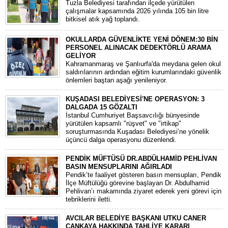
Tuzla Belediyesi tarafından ilçede yürütülen
çalışmalar kapsamında 2026 yılında 105 bin litre
bitkisel atık yağ toplandı.
OKULLARDA GÜVENLİKTE YENİ DÖNEM:30 BİN
PERSONEL ALINACAK DEDEKTÖRLÜ ARAMA
GELİYOR
​Kahramanmaraş ve Şanlıurfa'da meydana gelen okul
saldırılarının ardından eğitim kurumlarındaki güvenlik
önlemleri baştan aşağı yenileniyor.
KUŞADASI BELEDİYESİ'NE OPERASYON: 3
DALGADA 15 GÖZALTI
​İstanbul Cumhuriyet Başsavcılığı bünyesinde
yürütülen kapsamlı "rüşvet" ve "irtikap"
soruşturmasında Kuşadası Belediyesi’ne yönelik
üçüncü dalga operasyonu düzenlendi.
PENDİK MÜFTÜSÜ DR.ABDÜLHAMİD PEHLİVAN
BASIN MENSUPLARINI AĞIRLADI
​Pendik’te faaliyet gösteren basın mensupları, Pendik
İlçe Müftülüğü görevine başlayan Dr. Abdulhamid
Pehlivan’ı makamında ziyaret ederek yeni görevi için
tebriklerini iletti.
AVCILAR BELEDİYE BAŞKANI UTKU CANER
ÇANKAYA HAKKINDA TAHLİYE KARARI