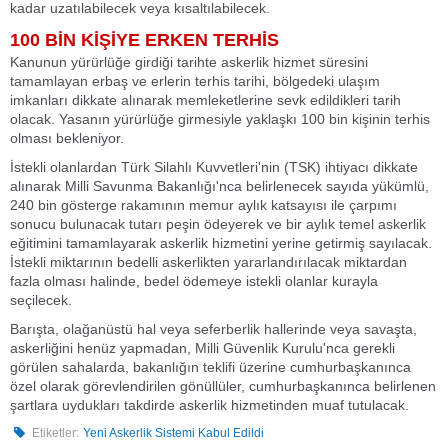
kadar uzatılabilecek veya kısaltılabilecek.
100 BİN KİŞİYE ERKEN TERHİS
Kanunun yürürlüğe girdiği tarihte askerlik hizmet süresini
tamamlayan erbaş ve erlerin terhis tarihi, bölgedeki ulaşım
imkanları dikkate alınarak memleketlerine sevk edildikleri tarih
olacak. Yasanın yürürlüğe girmesiyle yaklaşkı 100 bin kişinin terhis
olması bekleniyor.
İstekli olanlardan Türk Silahlı Kuvvetleri'nin (TSK) ihtiyacı dikkate
alınarak Milli Savunma Bakanlığı'nca belirlenecek sayıda yükümlü,
240 bin gösterge rakamının memur aylık katsayısı ile çarpımı
sonucu bulunacak tutarı peşin ödeyerek ve bir aylık temel askerlik
eğitimini tamamlayarak askerlik hizmetini yerine getirmiş sayılacak.
İstekli miktarının bedelli askerlikten yararlandırılacak miktardan
fazla olması halinde, bedel ödemeye istekli olanlar kurayla
seçilecek.
Barışta, olağanüstü hal veya seferberlik hallerinde veya savaşta,
askerliğini henüz yapmadan, Milli Güvenlik Kurulu'nca gerekli
görülen sahalarda, bakanlığın teklifi üzerine cumhurbaşkanınca
özel olarak görevlendirilen gönüllüler, cumhurbaşkanınca belirlenen
şartlara uydukları takdirde askerlik hizmetinden muaf tutulacak.
Etiketler:
Yeni Askerlik Sistemi Kabul Edildi