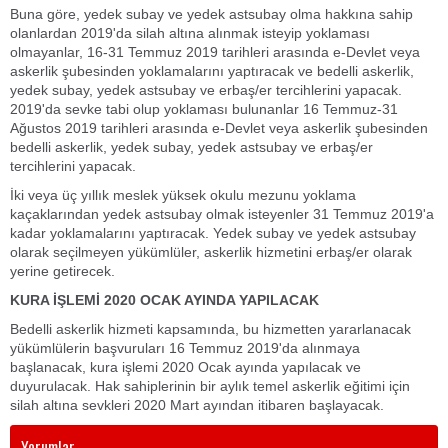
Buna göre, yedek subay ve yedek astsubay olma hakkına sahip
olanlardan 2019'da silah altına alınmak isteyip yoklaması
olmayanlar, 16-31 Temmuz 2019 tarihleri arasında e-Devlet veya
askerlik şubesinden yoklamalarını yaptıracak ve bedelli askerlik,
yedek subay, yedek astsubay ve erbaş/er tercihlerini yapacak.
2019'da sevke tabi olup yoklaması bulunanlar 16 Temmuz-31
Ağustos 2019 tarihleri arasında e-Devlet veya askerlik şubesinden
bedelli askerlik, yedek subay, yedek astsubay ve erbaş/er
tercihlerini yapacak.
İki veya üç yıllık meslek yüksek okulu mezunu yoklama
kaçaklarından yedek astsubay olmak isteyenler 31 Temmuz 2019'a
kadar yoklamalarını yaptıracak. Yedek subay ve yedek astsubay
olarak seçilmeyen yükümlüler, askerlik hizmetini erbaş/er olarak
yerine getirecek.
KURA İŞLEMİ 2020 OCAK AYINDA YAPILACAK
Bedelli askerlik hizmeti kapsamında, bu hizmetten yararlanacak
yükümlülerin başvuruları 16 Temmuz 2019'da alınmaya
başlanacak, kura işlemi 2020 Ocak ayında yapılacak ve
duyurulacak. Hak sahiplerinin bir aylık temel askerlik eğitimi için
silah altına sevkleri 2020 Mart ayından itibaren başlayacak.
Yorumlar