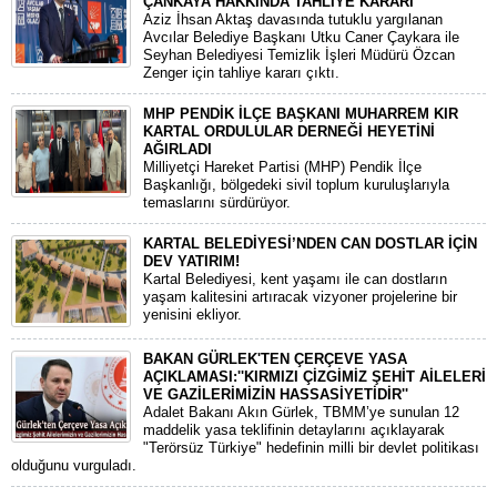
ÇANKAYA HAKKINDA TAHLİYE KARARI
​Aziz İhsan Aktaş davasında tutuklu yargılanan
Avcılar Belediye Başkanı Utku Caner Çaykara ile
Seyhan Belediyesi Temizlik İşleri Müdürü Özcan
Zenger için tahliye kararı çıktı.
MHP PENDİK İLÇE BAŞKANI MUHARREM KIR
KARTAL ORDULULAR DERNEĞİ HEYETİNİ
AĞIRLADI
​Milliyetçi Hareket Partisi (MHP) Pendik İlçe
Başkanlığı, bölgedeki sivil toplum kuruluşlarıyla
temaslarını sürdürüyor.
KARTAL BELEDİYESİ’NDEN CAN DOSTLAR İÇİN
DEV YATIRIM!
Kartal Belediyesi, kent yaşamı ile can dostların
yaşam kalitesini artıracak vizyoner projelerine bir
yenisini ekliyor.
BAKAN GÜRLEK'TEN ÇERÇEVE YASA
AÇIKLAMASI:''KIRMIZI ÇİZGİMİZ ŞEHİT AİLELERİ
VE GAZİLERİMİZİN HASSASİYETİDİR''
Adalet Bakanı Akın Gürlek, TBMM’ye sunulan 12
maddelik yasa teklifinin detaylarını açıklayarak
"Terörsüz Türkiye" hedefinin milli bir devlet politikası
olduğunu vurguladı.