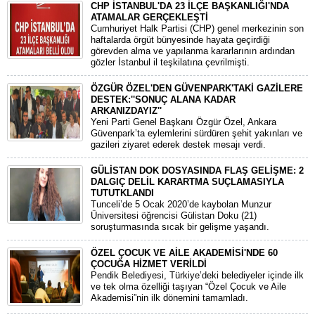
CHP İSTANBUL'DA 23 İLÇE BAŞKANLIĞI'NDA
ATAMALAR GERÇEKLEŞTİ
​Cumhuriyet Halk Partisi (CHP) genel merkezinin son
haftalarda örgüt bünyesinde hayata geçirdiği
görevden alma ve yapılanma kararlarının ardından
gözler İstanbul il teşkilatına çevrilmişti.
ÖZGÜR ÖZEL'DEN GÜVENPARK'TAKİ GAZİLERE
DESTEK:''SONUÇ ALANA KADAR
ARKANIZDAYIZ''
​Yeni Parti Genel Başkanı Özgür Özel, Ankara
Güvenpark’ta eylemlerini sürdüren şehit yakınları ve
gazileri ziyaret ederek destek mesajı verdi.
GÜLİSTAN DOK DOSYASINDA FLAŞ GELİŞME: 2
DALGIÇ DELİL KARARTMA SUÇLAMASIYLA
TUTUTKLANDI
​Tunceli’de 5 Ocak 2020’de kaybolan Munzur
Üniversitesi öğrencisi Gülistan Doku (21)
soruşturmasında sıcak bir gelişme yaşandı.
ÖZEL ÇOCUK VE AİLE AKADEMİSİ'NDE 60
ÇOCUĞA HİZMET VERİLDİ
Pendik Belediyesi, Türkiye’deki belediyeler içinde ilk
ve tek olma özelliği taşıyan “Özel Çocuk ve Aile
Akademisi”nin ilk dönemini tamamladı.