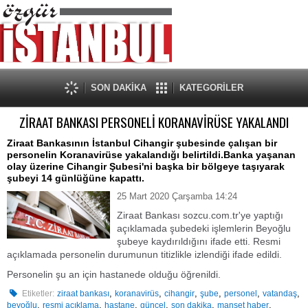
SON DAKİKA
KATEGORİLER
ZİRAAT BANKASI PERSONELİ KORANAVİRÜSE YAKALANDI
Ziraat Bankasının İstanbul Cihangir şubesinde çalışan bir
personelin Koranavirüse yakalandığı belirtildi.Banka yaşanan
olay üzerine Cihangir Şubesi'ni başka bir bölgeye taşıyarak
şubeyi 14 günlüğüne kapattı.
25 Mart 2020 Çarşamba 14:24
Ziraat Bankası
sozcu.com.tr
'ye yaptığı
açıklamada şubedeki işlemlerin Beyoğlu
şubeye kaydırıldığını ifade etti. Resmi
açıklamada personelin durumunun titizlikle izlendiği ifade edildi.
Personelin şu an için hastanede olduğu öğrenildi.
,
,
,
,
,
,
Etiketler:
ziraat bankası
koranavirüs
cihangir
şube
personel
vatandaş
,
,
,
,
,
,
beyoğlu
resmi açıklama
hastane
güncel
son dakika
manşet haber