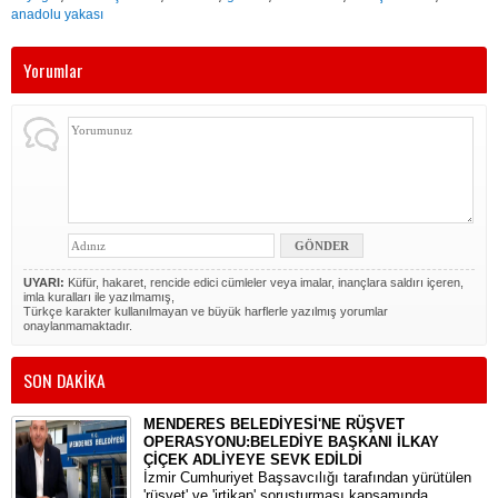
anadolu yakası
Yorumlar
UYARI:
Küfür, hakaret, rencide edici cümleler veya imalar, inançlara saldırı içeren,
imla kuralları ile yazılmamış,
Türkçe karakter kullanılmayan ve büyük harflerle yazılmış yorumlar
onaylanmamaktadır.
SON DAKİKA
MENDERES BELEDİYESİ'NE RÜŞVET
OPERASYONU:BELEDİYE BAŞKANI İLKAY
ÇİÇEK ADLİYEYE SEVK EDİLDİ
​İzmir Cumhuriyet Başsavcılığı tarafından yürütülen
'rüşvet' ve 'irtikap' soruşturması kapsamında