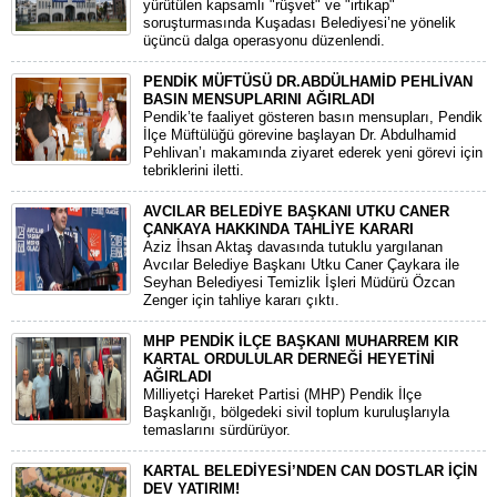
yürütülen kapsamlı "rüşvet" ve "irtikap"
soruşturmasında Kuşadası Belediyesi’ne yönelik
üçüncü dalga operasyonu düzenlendi.
PENDİK MÜFTÜSÜ DR.ABDÜLHAMİD PEHLİVAN
BASIN MENSUPLARINI AĞIRLADI
​Pendik’te faaliyet gösteren basın mensupları, Pendik
İlçe Müftülüğü görevine başlayan Dr. Abdulhamid
Pehlivan’ı makamında ziyaret ederek yeni görevi için
tebriklerini iletti.
AVCILAR BELEDİYE BAŞKANI UTKU CANER
ÇANKAYA HAKKINDA TAHLİYE KARARI
​Aziz İhsan Aktaş davasında tutuklu yargılanan
Avcılar Belediye Başkanı Utku Caner Çaykara ile
Seyhan Belediyesi Temizlik İşleri Müdürü Özcan
Zenger için tahliye kararı çıktı.
MHP PENDİK İLÇE BAŞKANI MUHARREM KIR
KARTAL ORDULULAR DERNEĞİ HEYETİNİ
AĞIRLADI
​Milliyetçi Hareket Partisi (MHP) Pendik İlçe
Başkanlığı, bölgedeki sivil toplum kuruluşlarıyla
temaslarını sürdürüyor.
KARTAL BELEDİYESİ’NDEN CAN DOSTLAR İÇİN
DEV YATIRIM!