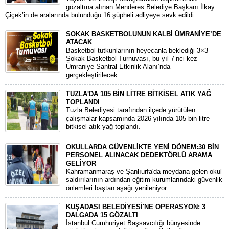
gözaltına alınan Menderes Belediye Başkanı İlkay
Çiçek’in de aralarında bulunduğu 16 şüpheli adliyeye sevk edildi.
SOKAK BASKETBOLUNUN KALBİ ÜMRANİYE’DE
ATACAK
Basketbol tutkunlarının heyecanla beklediği 3×3
Sokak Basketbol Turnuvası, bu yıl 7’nci kez
Ümraniye Santral Etkinlik Alanı’nda
gerçekleştirilecek.
TUZLA'DA 105 BİN LİTRE BİTKİSEL ATIK YAĞ
TOPLANDI
Tuzla Belediyesi tarafından ilçede yürütülen
çalışmalar kapsamında 2026 yılında 105 bin litre
bitkisel atık yağ toplandı.
OKULLARDA GÜVENLİKTE YENİ DÖNEM:30 BİN
PERSONEL ALINACAK DEDEKTÖRLÜ ARAMA
GELİYOR
​Kahramanmaraş ve Şanlıurfa'da meydana gelen okul
saldırılarının ardından eğitim kurumlarındaki güvenlik
önlemleri baştan aşağı yenileniyor.
KUŞADASI BELEDİYESİ'NE OPERASYON: 3
DALGADA 15 GÖZALTI
​İstanbul Cumhuriyet Başsavcılığı bünyesinde