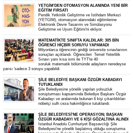
YETGİM'DEN OTOMASYON ALANINDA YENİ BİR
EĞİTİM FIRSATI
Pendik Yetkinlik Geliştirme ve İstihdam Merkezi
(YETGİM), otomasyon alanındaki eğitimlerine
Elektronik Devre Tasarımı ve Simülasyonu
Geliştirme ve Uyum Eğitimi'ni ekliyor.
MATEMATİKTE SINIFTA KALDILAR: 305 BİN
ÖĞRENCİ HİÇBİR SORUYU YAPAMADI
Milyonlarca öğrencinin girdiği üniversite sınavlarının
sonuçları açıklandı. Öğrencileri Temel Yeterlilik
Sınavı yanı kısa ismi ile TYT'te 40
soruluk matematik bölümünde adayların neredeyse
yarısı 'sadece 3 soruyu yapabildi.
ŞİLE BELEDİYE BAŞKANI ÖZGÜR KABADAYI
TUTUKLANDI
Şile Belediyesine yönelik yapılan yolsuzluk
soruşturması kapsamında Belediye Başkanı Özgür
Kabadayı ve aralarında bulunan 6 kişi çıkarıldıkları
nöbetçi sulh ceza hakimliğince tutuklandı.
ŞİLE BELEDİYESİ'NE OPERASYON; BAŞKAN
ÖZGÜR KABADAYI VE 6 KİŞİ GÖZALTINA ALINDI
İstanbul Anadolu Cumhuriyet Başsavclığı Şile
Belediyesi'ne yönelik başlatmış olduğu soruşturma