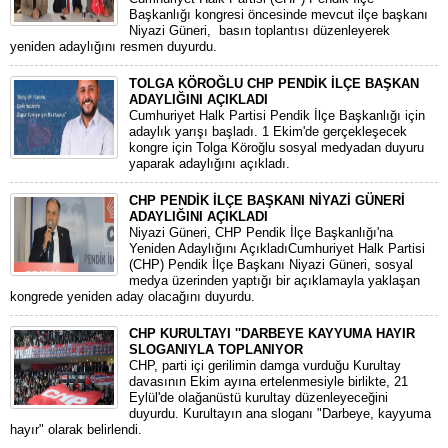
Başkanlığı kongresi öncesinde mevcut ilçe başkanı
Niyazi Güneri, basın toplantısı düzenleyerek
yeniden adaylığını resmen duyurdu.
TOLGA KÖROĞLU CHP PENDİK İLÇE BAŞKAN
ADAYLIĞINI AÇIKLADI
Cumhuriyet Halk Partisi Pendik İlçe Başkanlığı için
adaylık yarışı başladı. 1 Ekim'de gerçekleşecek
kongre için Tolga Köroğlu sosyal medyadan duyuru
yaparak adaylığını açıkladı.
CHP PENDİK İLÇE BAŞKANI NİYAZİ GÜNERİ
ADAYLIĞINI AÇIKLADI
Niyazi Güneri, CHP Pendik İlçe Başkanlığı'na
Yeniden Adaylığını AçıkladıCumhuriyet Halk Partisi
(CHP) Pendik İlçe Başkanı Niyazi Güneri, sosyal
medya üzerinden yaptığı bir açıklamayla yaklaşan
kongrede yeniden aday olacağını duyurdu.
CHP KURULTAYI ''DARBEYE KAYYUMA HAYIR
SLOGANIYLA TOPLANIYOR
CHP, parti içi gerilimin damga vurduğu Kurultay
davasının Ekim ayına ertelenmesiyle birlikte, 21
Eylül'de olağanüstü kurultay düzenleyeceğini
duyurdu. Kurultayın ana sloganı "Darbeye, kayyuma
hayır" olarak belirlendi.