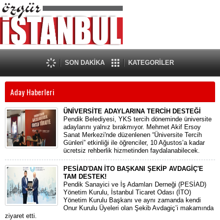
SON DAKİKA
KATEGORİLER
Aday Haberleri
ÜNİVERSİTE ADAYLARINA TERCİH DESTEĞİ
Pendik Belediyesi, YKS tercih döneminde üniversite
adaylarını yalnız bırakmıyor. Mehmet Akif Ersoy
Sanat Merkezi'nde düzenlenen “Üniversite Tercih
Günleri” etkinliği ile öğrenciler, 10 Ağustos’a kadar
ücretsiz rehberlik hizmetinden faydalanabilecek.
PESİAD'DAN İTO BAŞKANI ŞEKİP AVDAGİÇ'E
TAM DESTEK!
​Pendik Sanayici ve İş Adamları Derneği (PESİAD)
Yönetim Kurulu, İstanbul Ticaret Odası (İTO)
Yönetim Kurulu Başkanı ve aynı zamanda kendi
Onur Kurulu Üyeleri olan Şekib Avdagiç’i makamında
ziyaret etti.