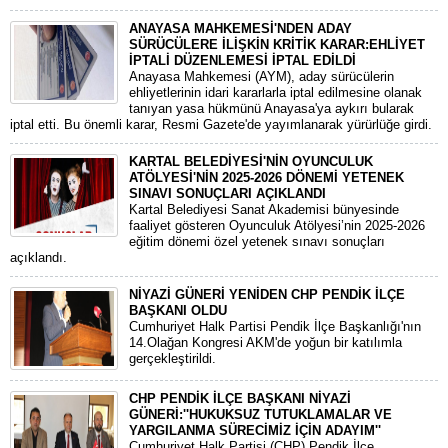
ANAYASA MAHKEMESİ'NDEN ADAY
SÜRÜCÜLERE İLİŞKİN KRİTİK KARAR:EHLİYET
İPTALİ DÜZENLEMESİ İPTAL EDİLDİ
​Anayasa Mahkemesi (AYM), aday sürücülerin
ehliyetlerinin idari kararlarla iptal edilmesine olanak
tanıyan yasa hükmünü Anayasa'ya aykırı bularak
iptal etti. Bu önemli karar, Resmi Gazete'de yayımlanarak yürürlüğe girdi.
KARTAL BELEDİYESİ'NİN OYUNCULUK
ATÖLYESİ'NİN 2025-2026 DÖNEMİ YETENEK
SINAVI SONUÇLARI AÇIKLANDI
Kartal Belediyesi Sanat Akademisi bünyesinde
faaliyet gösteren Oyunculuk Atölyesi’nin 2025-2026
eğitim dönemi özel yetenek sınavı sonuçları
açıklandı.
NİYAZİ GÜNERİ YENİDEN CHP PENDİK İLÇE
BAŞKANI OLDU
Cumhuriyet Halk Partisi Pendik İlçe Başkanlığı'nın
14.Olağan Kongresi AKM'de yoğun bir katılımla
gerçekleştirildi.
CHP PENDİK İLÇE BAŞKANI NİYAZİ
GÜNERİ:''HUKUKSUZ TUTUKLAMALAR VE
YARGILANMA SÜRECİMİZ İÇİN ADAYIM''
Cumhuriyet Halk Partisi (CHP) Pendik İlçe