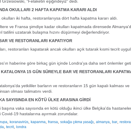
Grzesiowski, "Felaketin eşiğindeyiz" dedi.
NDA OKULLARI 2 HAFTA KAPATMA KARARI ALDI
okulları iki hafta, restoranlarıysa dört hafta kapatma kararı aldı.
ltere ve Fransa şimdiye kadar okulları kapatmada dirensede Almanya'da
ıl tatilini uzatarak bulaşma hızını düşürmeyi değerlendiriyor.
BAR VE RESTORANLARI KAPATIYOR
ları, restoranları kapatarak ancak okulları açık tutarak kısmi tecrit uyg
es'ın haberine göre birkaç gün içinde Londra'ya daha sert önlemler getiri
 KATALONYA 15 GÜN SÜREYLE BAR VE RESTORANLARI KAPATM
talonya'da yetkililer barların ve restoranların 15 gün kapalı kalması v
 insan olması talimatını verdi.
KA SAYISINDA EN KÖTÜ ÜLKE ARASINA GİRDİ
i başına vaka sayısında en kötü olduğu ikinci ülke Belçika'da hastaneler
ni Covid-19 hastalarına ayırmak zorundalar.
,
,
,
,
,
,
,
rupa
koranavirüs
kapanma
fransa
sokağa çıkma yasağı
almanya
bar
restor
,
,
nda
tecrit
londra