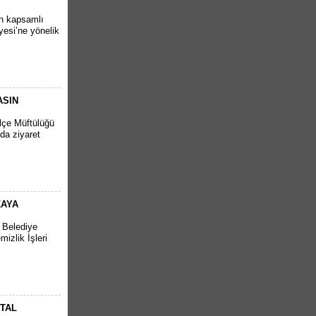
en kapsamlı
yesi’ne yönelik
ASIN
İlçe Müftülüğü
da ziyaret
KAYA
r Belediye
izlik İşleri
RTAL