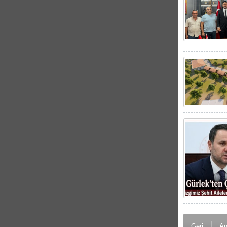
Geri
An