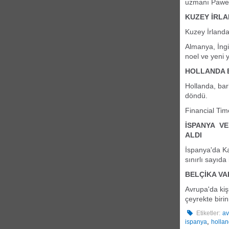
uzmanı Pawel 
KUZEY İRLA
Kuzey İrlanda 
Almanya, İngi
noel ve yeni y
HOLLANDA 
Hollanda, bar
döndü.
Financial Tim
İSPANYA VE
ALDI
İspanya'da Ka
sınırlı sayıda
BELÇİKA VA
Avrupa'da kiş
çeyrekte biri
Etiketler:
av
,
ispanya
holla