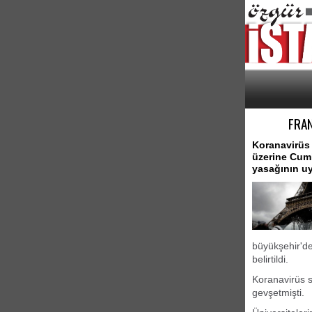
FRAN
Koranavirüs 
üzerine Cum
yasağının u
büyükşehir'de
belirtildi.
Koranavirüs s
gevşetmişti.