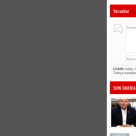
Yorumlar
UYARI:
Küfür, h
Türkçe karakte
SON DAKİKA
GÜNDEM