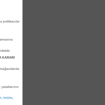
 politikacılar
ulamasına
lebilir.
A KARARI
e mağazalarda
 yataklarının
,
,
an
belçika