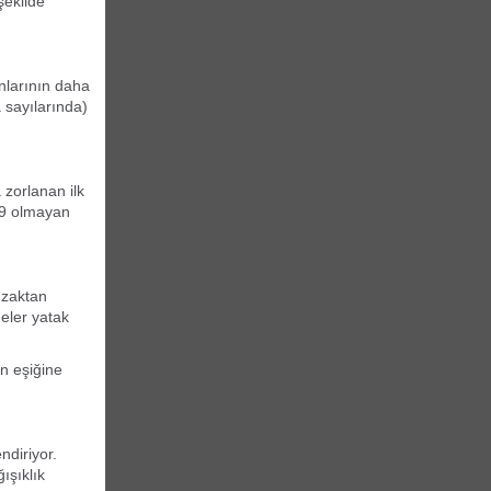
şekilde
nlarının daha
 sayılarında)
zorlanan ilk
-19 olmayan
uzaktan
neler yatak
n eşiğine
ndiriyor.
ışıklık