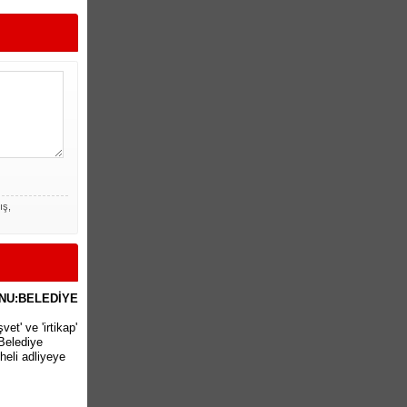
ış,
NU:BELEDİYE
et' ve 'irtikap'
Belediye
heli adliyeye