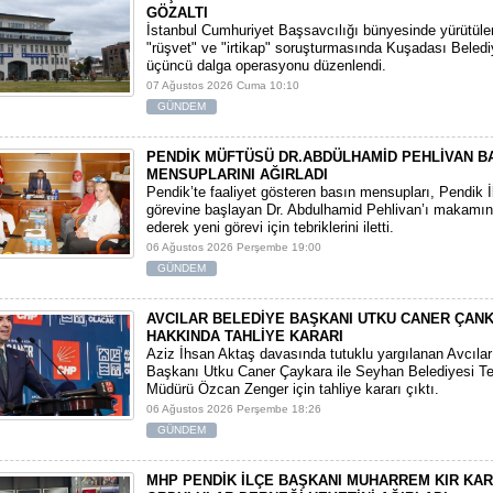
GÖZALTI
​İstanbul Cumhuriyet Başsavcılığı bünyesinde yürütül
"rüşvet" ve "irtikap" soruşturmasında Kuşadası Beledi
üçüncü dalga operasyonu düzenlendi.
07 Ağustos 2026 Cuma 10:10
GÜNDEM
PENDİK MÜFTÜSÜ DR.ABDÜLHAMİD PEHLİVAN B
MENSUPLARINI AĞIRLADI
​Pendik’te faaliyet gösteren basın mensupları, Pendik 
görevine başlayan Dr. Abdulhamid Pehlivan’ı makamın
ederek yeni görevi için tebriklerini iletti.
06 Ağustos 2026 Perşembe 19:00
GÜNDEM
AVCILAR BELEDİYE BAŞKANI UTKU CANER ÇAN
HAKKINDA TAHLİYE KARARI
​Aziz İhsan Aktaş davasında tutuklu yargılanan Avcıla
Başkanı Utku Caner Çaykara ile Seyhan Belediyesi Tem
Müdürü Özcan Zenger için tahliye kararı çıktı.
06 Ağustos 2026 Perşembe 18:26
GÜNDEM
MHP PENDİK İLÇE BAŞKANI MUHARREM KIR KA