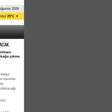
Ağustos 2026
anbul
25°C
▼
nkara
28°C
NACAK
artması
okağa çıkma
i dalga
i kararlar
çok
gulanacağı
rini