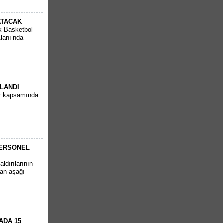
ATACAK
k Basketbol
Alanı’nda
PLANDI
ar kapsamında
PERSONEL
ldırılarının
tan aşağı
ADA 15