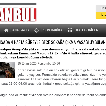
07 
İst
A
ANA SAYFA
SON DAKİKA
KATEGORİLER
SA'DA 4 HAFTA SÜREYLE GECE SOKAĞA ÇIKMA YASAĞI UYGULA
salgını Avrupa'da yükselmeye devam ediyor. Fransa'da vakaların 
hurbaşkanı Emmanuel Macron 17 Ekim'de 4 hafta sürecek gece s
ygulamaya konulduğunu söyledi.
15 Ekim 2020 Perşembe 10:56
Koranavirüs salgının en çok etkisini gösterdiği Avrupa ikinc
şokunu yaşıyor. Fransa'da vakaların yükselmesi üzerine yen
alınarak 17 Ekim'den itibaren başta Paris olmak üzere bir 
 saat 21.00-06:00 arası dört haftalık gece sokağa çıkma yasağının uy
algınında olumsuz etkilenen Avrupa ekonomik nedenlerle tecrit önlemle