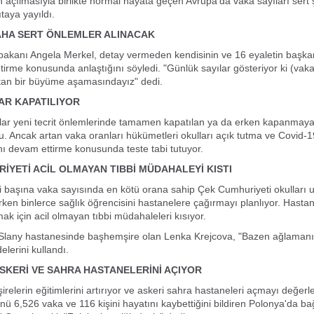
in açılmasıyla birlikte normal hayata geçen Avrupa'da vaka sayıları sert 
taya yayıldı.
AHA SERT ÖNLEMLER ALINACAK
akanı Angela Merkel, detay vermeden kendisinin ve 16 eyaletin başka
tirme konusunda anlaştığını söyledi. "Günlük sayılar gösteriyor ki (vaka
rtan bir büyüme aşamasındayız" dedi.
AR KAPATILIYOR
lar yeni tecrit önlemlerinde tamamen kapatılan ya da erken kapanmaya 
du. Ancak artan vaka oranları hükümetleri okulları açık tutma ve Covid
ı devam ettirme konusunda teste tabi tutuyor.
İYETİ ACİL OLMAYAN TIBBİ MÜDAHALEYİ KISTI
i başına vaka sayısında en kötü orana sahip Çek Cumhuriyeti okulları 
irken binlerce sağlık öğrencisini hastanelere çağırmayı planlıyor. Hasta
mak için acil olmayan tıbbi müdahaleleri kısıyor.
 Slany hastanesinde başhemşire olan Lenka Krejcova, "Bazen ağlamanı
delerini kullandı.
KERİ VE SAHRA HASTANELERİNİ AÇIYOR
relerin eğitimlerini artırıyor ve askeri sahra hastaneleri açmayı değerle
 6,526 vaka ve 116 kişini hayatını kaybettiğini bildiren Polonya'da bağ