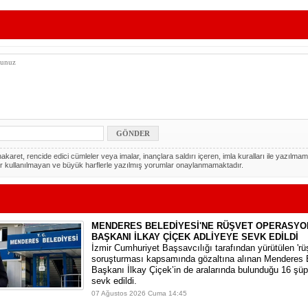
akaret, rencide edici cümleler veya imalar, inançlara saldırı içeren, imla kuralları ile yazılmam
r kullanılmayan ve büyük harflerle yazılmış yorumlar onaylanmamaktadır.
MENDERES BELEDİYESİ'NE RÜŞVET OPERASYO
BAŞKANI İLKAY ÇİÇEK ADLİYEYE SEVK EDİLDİ
​İzmir Cumhuriyet Başsavcılığı tarafından yürütülen 'rüşv
soruşturması kapsamında gözaltına alınan Menderes 
Başkanı İlkay Çiçek’in de aralarında bulunduğu 16 şüp
sevk edildi.
07 Ağustos 2026 Cuma 14:45