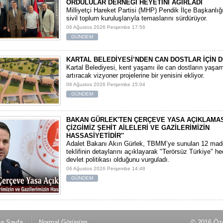
ORDULULAR DERNEĞİ HEYETİNİ AĞIRLADI
​Milliyetçi Hareket Partisi (MHP) Pendik İlçe Başkanlığ
sivil toplum kuruluşlarıyla temaslarını sürdürüyor.
06 Ağustos 2026 Perşembe 17:56
GÜNDEM
KARTAL BELEDİYESİ’NDEN CAN DOSTLAR İÇİN D
Kartal Belediyesi, kent yaşamı ile can dostların yaşam 
artıracak vizyoner projelerine bir yenisini ekliyor.
06 Ağustos 2026 Perşembe 15:04
GÜNDEM
BAKAN GÜRLEK'TEN ÇERÇEVE YASA AÇIKLAMASI:
ÇİZGİMİZ ŞEHİT AİLELERİ VE GAZİLERİMİZİN
HASSASİYETİDİR''
Adalet Bakanı Akın Gürlek, TBMM’ye sunulan 12 mad
teklifinin detaylarını açıklayarak "Terörsüz Türkiye" hede
devlet politikası olduğunu vurguladı.
06 Ağustos 2026 Perşembe 14:48
GÜNDEM
a Sayfa
Normal Görünüm
© 2016 Özg