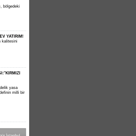
ı, bölgedeki
EV YATIRIM!
kalitesini
''KIRMIZI
delik yasa
finin milli bir
ür İstanbul