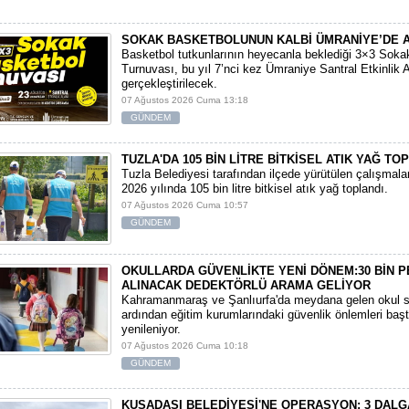
SOKAK BASKETBOLUNUN KALBİ ÜMRANİYE’DE 
Basketbol tutkunlarının heyecanla beklediği 3×3 Soka
Turnuvası, bu yıl 7’nci kez Ümraniye Santral Etkinlik 
gerçekleştirilecek.
07 Ağustos 2026 Cuma 13:18
GÜNDEM
TUZLA'DA 105 BİN LİTRE BİTKİSEL ATIK YAĞ TO
Tuzla Belediyesi tarafından ilçede yürütülen çalışmal
2026 yılında 105 bin litre bitkisel atık yağ toplandı.
07 Ağustos 2026 Cuma 10:57
GÜNDEM
OKULLARDA GÜVENLİKTE YENİ DÖNEM:30 BİN 
ALINACAK DEDEKTÖRLÜ ARAMA GELİYOR
​Kahramanmaraş ve Şanlıurfa'da meydana gelen okul sa
ardından eğitim kurumlarındaki güvenlik önlemleri baş
yenileniyor.
07 Ağustos 2026 Cuma 10:18
GÜNDEM
KUŞADASI BELEDİYESİ'NE OPERASYON: 3 DALG