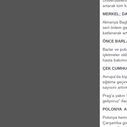
Üniversiteler
artarak tüm kı
MERKEL; D
Almanya Başb
sert önlem ge
katlanarak a
ÖNCE BARL
Barlar ve pub
işletmeler ol
hasta bakımın
ÇEK CUMHUR
Avrupa'da kiş
eğitime geçir
sayısını artır
Prag'a yakın
geliyoruz" ifa
POLONYA AS
Polonya hemşi
Çarşamba günü