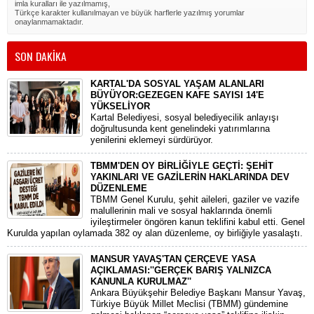
imla kuralları ile yazılmamış,
Türkçe karakter kullanılmayan ve büyük harflerle yazılmış yorumlar
onaylanmamaktadır.
SON DAKİKA
KARTAL'DA SOSYAL YAŞAM ALANLARI
BÜYÜYOR:GEZEGEN KAFE SAYISI 14'E
YÜKSELİYOR
Kartal Belediyesi, sosyal belediyecilik anlayışı
doğrultusunda kent genelindeki yatırımlarına
yenilerini eklemeyi sürdürüyor.
TBMM'DEN OY BİRLİĞİYLE GEÇTİ: ŞEHİT
YAKINLARI VE GAZİLERİN HAKLARINDA DEV
DÜZENLEME
​TBMM Genel Kurulu, şehit aileleri, gaziler ve vazife
malullerinin mali ve sosyal haklarında önemli
iyileştirmeler öngören kanun teklifini kabul etti. Genel
Kurulda yapılan oylamada 382 oy alan düzenleme, oy birliğiyle yasalaştı.
MANSUR YAVAŞ'TAN ÇERÇEVE YASA
AÇIKLAMASI:''GERÇEK BARIŞ YALNIZCA
KANUNLA KURULMAZ''
​Ankara Büyükşehir Belediye Başkanı Mansur Yavaş,
Türkiye Büyük Millet Meclisi (TBMM) gündemine