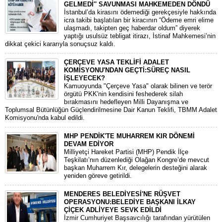
GELMEDİ'' SAVUNMASI MAHKEMEDEN DÖNDÜ
​İstanbul’da kirasını ödemediği gerekçesiyle hakkında
icra takibi başlatılan bir kiracının “Ödeme emri elime
ulaşmadı, takipten geç haberdar oldum” diyerek
yaptığı usulsüz tebligat itirazı, İstinaf Mahkemesi’nin
dikkat çekici kararıyla sonuçsuz kaldı.
ÇERÇEVE YASA TEKLİFİ ADALET
KOMİSYONU'NDAN GEÇTİ:SÜREÇ NASIL
İŞLEYECEK?
​Kamuoyunda "Çerçeve Yasa" olarak bilinen ve terör
örgütü PKK'nin kendisini feshederek silah
bırakmasını hedefleyen Milli Dayanışma ve
Toplumsal Bütünlüğün Güçlendirilmesine Dair Kanun Teklifi, TBMM Adalet
Komisyonu'nda kabul edildi.
MHP PENDİK'TE MUHARREM KIR DÖNEMİ
DEVAM EDİYOR
​Milliyetçi Hareket Partisi (MHP) Pendik İlçe
Teşkilatı’nın düzenlediği Olağan Kongre’de mevcut
başkan Muharrem Kır, delegelerin desteğini alarak
yeniden göreve getirildi.
MENDERES BELEDİYESİ'NE RÜŞVET
OPERASYONU:BELEDİYE BAŞKANI İLKAY
ÇİÇEK ADLİYEYE SEVK EDİLDİ
​İzmir Cumhuriyet Başsavcılığı tarafından yürütülen