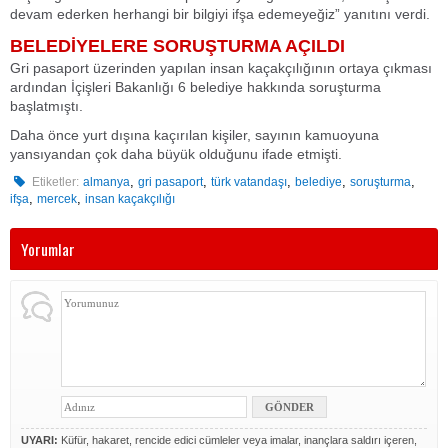
devam ederken herhangi bir bilgiyi ifşa edemeyeğiz
” yanıtını verdi.
BELEDİYELERE SORUŞTURMA AÇILDI
Gri pasaport üzerinden yapılan insan kaçakçılığının ortaya çıkması
ardından İçişleri Bakanlığı 6 belediye hakkında soruşturma
başlatmıştı.
Daha önce yurt dışına kaçırılan kişiler, sayının kamuoyuna
yansıyandan çok daha büyük olduğunu ifade etmişti.
,
,
,
,
,
Etiketler:
almanya
gri pasaport
türk vatandaşı
belediye
soruşturma
,
,
ifşa
mercek
insan kaçakçılığı
Yorumlar
UYARI:
Küfür, hakaret, rencide edici cümleler veya imalar, inançlara saldırı içeren,