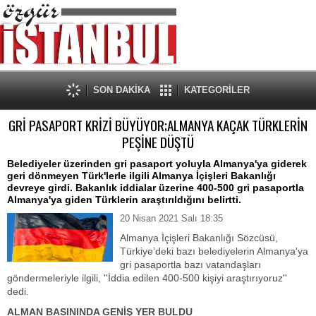
SON DAKİKA
KATEGORİLER
GRİ PASAPORT KRİZİ BÜYÜYOR;ALMANYA KAÇAK TÜRKLERİN
PEŞİNE DÜŞTÜ
Belediyeler üzerinden gri pasaport yoluyla Almanya'ya giderek
geri dönmeyen Türk'lerle ilgili Almanya İçişleri Bakanlığı
devreye girdi. Bakanlık iddialar üzerine 400-500 gri pasaportla
Almanya'ya giden Türklerin araştırıldığını belirtti.
20 Nisan 2021 Salı 18:35
Almanya İçişleri Bakanlığı Sözcüsü,
Türkiye’deki bazı belediyelerin Almanya'ya
gri pasaportla bazı vatandaşları
göndermeleriyle ilgili, ''İddia edilen 400-500 kişiyi araştırıyoruz''
dedi.
ALMAN BASININDA GENİŞ YER BULDU