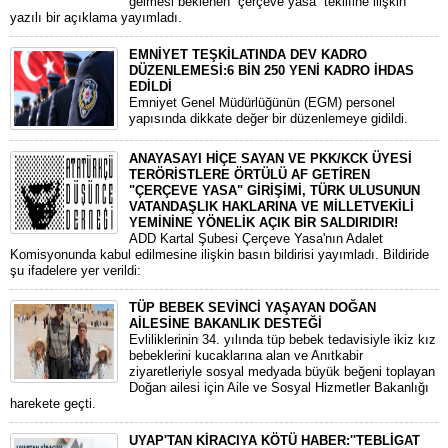
gelmesi beklenen “çerçeve yasa” teklifine ilişkin
yazılı bir açıklama yayımladı.
EMNİYET TEŞKİLATINDA DEV KADRO
DÜZENLEMESİ:6 BİN 250 YENİ KADRO İHDAS
EDİLDİ
​Emniyet Genel Müdürlüğünün (EGM) personel
yapısında dikkate değer bir düzenlemeye gidildi.
ANAYASAYI HİÇE SAYAN VE PKK/KCK ÜYESİ
TERÖRİSTLERE ÖRTÜLÜ AF GETİREN
"ÇERÇEVE YASA" GİRİŞİMİ, TÜRK ULUSUNUN
VATANDAŞLIK HAKLARINA VE MİLLETVEKİLİ
YEMİNİNE YÖNELİK AÇIK BİR SALDIRIDIR!
ADD Kartal Şubesi Çerçeve Yasa'nın Adalet
Komisyonunda kabul edilmesine ilişkin basın bildirisi yayımladı. Bildiride
şu ifadelere yer verildi:
TÜP BEBEK SEVİNCİ YAŞAYAN DOĞAN
AİLESİNE BAKANLIK DESTEĞİ
​Evliliklerinin 34. yılında tüp bebek tedavisiyle ikiz kız
bebeklerini kucaklarına alan ve Anıtkabir
ziyaretleriyle sosyal medyada büyük beğeni toplayan
Doğan ailesi için Aile ve Sosyal Hizmetler Bakanlığı
harekete geçti.
UYAP'TAN KİRACIYA KÖTÜ HABER:''TEBLİGAT